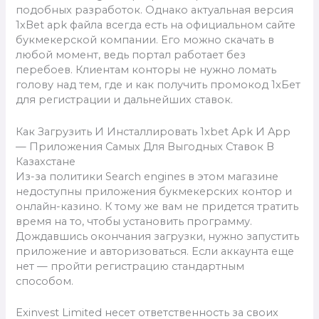
подобных разработок. Однако актуальная версия
1xBet apk файла всегда есть на официальном сайте
букмекерской компании. Его можно скачать в
любой момент, ведь портал работает без
перебоев. Клиентам конторы не нужно ломать
голову над тем, где и как получить промокод 1хБет
для регистрации и дальнейших ставок.
Как Загрузить И Инсталлировать 1xbet Apk И App
— Приложения Самых Для Выгодных Ставок В
Казахстане
Из-за политики Search engines в этом магазине
недоступны приложения букмекерских контор и
онлайн-казино. К тому же вам не придется тратить
время на то, чтобы установить программу.
Дождавшись окончания загрузки, нужно запустить
приложение и авторизоваться. Если аккаунта еще
нет — пройти регистрацию стандартным
способом.
Exinvest Limited несет ответственность за своих