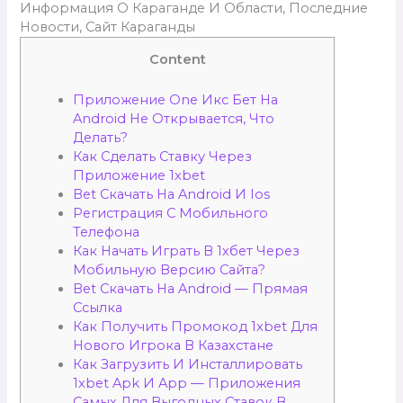
Информация О Караганде И Области, Последние
Новости, Сайт Караганды
Content
Приложение One Икс Бет На
Android Не Открывается, Что
Делать?
Как Сделать Ставку Через
Приложение 1xbet
Bet Скачать На Android И Ios
Регистрация С Мобильного
Телефона
Как Начать Играть В 1хбет Через
Мобильную Версию Сайта?
Bet Скачать На Android — Прямая
Ссылка
Как Получить Промокод 1xbet Для
Нового Игрока В Казахстане
Как Загрузить И Инсталлировать
1xbet Apk И App — Приложения
Самых Для Выгодных Ставок В