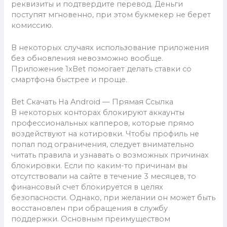
реквизиты и подтвердите перевод. Деньги
поступят мгновенно, при этом букмекер не берет
комиссию.
В некоторых случаях использование приложения
без обновления невозможно вообще.
Приложение 1xBet помогает делать ставки со
смартфона быстрее и проще.
Bet Скачать На Android — Прямая Ссылка
В некоторых конторах блокируют аккаунты
профессиональных капперов, которые прямо
воздействуют на котировки. Чтобы профиль не
попал под ограничения, следует внимательно
читать правила и узнавать о возможных причинах
блокировки. Если по каким-то причинам вы
отсутствовали на сайте в течение 3 месяцев, то
финансовый счет блокируется в целях
безопасности. Однако, при желании он может быть
восстановлен при обращения в службу
поддержки. Основным преимуществом