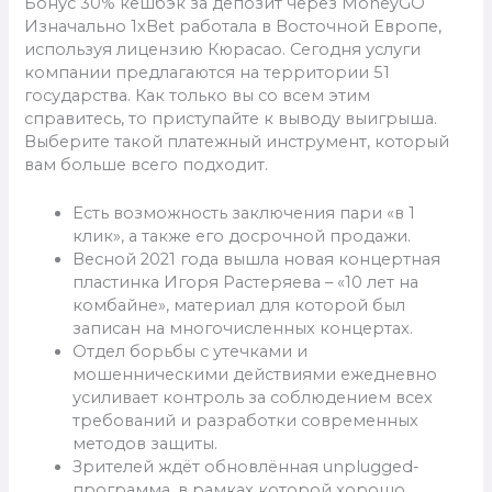
Бонус 30% кешбэк за депозит через MoneyGO
Изначально 1xBet работала в Восточной Европе,
используя лицензию Кюрасао. Сегодня услуги
компании предлагаются на территории 51
государства. Как только вы со всем этим
справитесь, то приступайте к выводу выигрыша.
Выберите такой платежный инструмент, который
вам больше всего подходит.
Есть возможность заключения пари «в 1
клик», а также его досрочной продажи.
Весной 2021 года вышла новая концертная
пластинка Игоря Растеряева – «10 лет на
комбайне», материал для которой был
записан на многочисленных концертах.
Отдел борьбы с утечками и
мошенническими действиями ежедневно
усиливает контроль за соблюдением всех
требований и разработки современных
методов защиты.
Зрителей ждёт обновлённая unplugged-
программа, в рамках которой хорошо