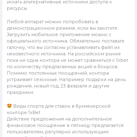
искать альтернативные источники доступа к
ресурсы.
Любой аппарат можно попробовать в
демонстрационном режиме, если вы захотите.
Загрузить мобильное приложение можно с
официального источника. Обязательно поставьте
галочку, что вы согласны устанавливать файл из
неизвестного источника. На российском рынке
пока ни одна контора не может сравниться с 1xbet
по количеству предлагаемых акций и бонусов.
Помимо постоянных поощрений, контора
устраивает сезонные. Например подарки на день
рождения, новый год, 23 февраля и другие
праздники.
Виды спорта для ставок в букмекерской
конторе 1xBet
Действие предложения на дополнительное
финансовое поощрение в пятницу предлагается
пользователям, регулярно использующим