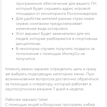
программное обеспечение для вашего ПУ,
который будет скрывать адрес игровой
площадки от мониторинга Роскомнадзора.
Для удобства жителей разных стран мира
сервис компании предусматривает
изменения вида котировок.
Этот вариант будет замечателен для тех
людей, которые разбираются в спортивных
дисциплинах.
В некоторых случаях получить подарок за
пополнение с помощью MoneyGo не
получится.
Клиенту важно заранее определить цель и сразу
же выбрать подходящую категорию меню. При
возникновении вопросов достаточно обратиться
за помощью к оператору, который работает в
круглосуточном режиме 7 дней в неделю.
Рабочее зеркало 1xbet
С помощью акций и бонусных программ, кибер