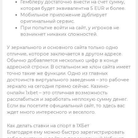
Гемблеру достаточно внести на счет сумму,
которая будет эквивалентна 5 EUR и более.
Мобильное приложение дублирует
оригинальный сервис.
При попытке войти на сайт, у игроков не
возникнет никаких сложностей.
У зеркального и основного сайта только одно
отличие, которое заключается в другом адресе.
Обычно добавляется несколько цифр в конце
адресной строки. В остальном же клон сайта имеет
точно такие же функции. Одно из главных
достоинств виртуального заведения – это рабочее
зеркало на сегодня прямо сейчас. Казино-
онлайн 1xbet – это отличная возможность
расслабиться и заработать неплохую сумму денег.
Если вы посетите официальный сайт, то здесь вас
ждет много интересного и веселого.
Как делать ставки на спорт в 1ХБет
Благодаря ему можно быстро зарегистрировать