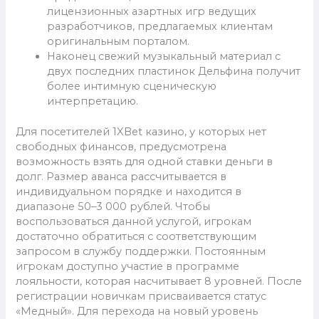
лицензионных азартных игр ведущих
разработчиков, предлагаемых клиентам
оригинальным порталом.
Наконец свежий музыкальный материал с
двух последних пластинок Дельфина получит
более интимную сценическую
интерпретацию.
Для посетителей 1XBet казино, у которых нет
свободных финансов, предусмотрена
возможность взять для одной ставки деньги в
долг. Размер аванса рассчитывается в
индивидуальном порядке и находится в
диапазоне 50–3 000 рублей. Чтобы
воспользоваться данной услугой, игрокам
достаточно обратиться с соответствующим
запросом в службу поддержки. Постоянным
игрокам доступно участие в программе
лояльности, которая насчитывает 8 уровней. После
регистрации новичкам присваивается статус
«Медный». Для перехода на новый уровень