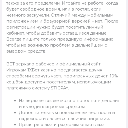
также за его пределами. Играйте на работе, когда
будет свободное время, или в гостях, если
немного заскучали. Отличий между мобильным
приложением и браузерной версией – нет. После
регистрации нужно будет посетить личный
кабинет, чтобы добавить оставшиеся данные.
Всегда пишите только правдивую информацию,
чтобы не возникло проблем в дальнейшем с
выводом средств.
BET зеркало рабочее и официальный сайт
Игрокам 1ХБет казино предлагается двумя
способами вернуть часть проигранных денег. 10%
кешбэк доступен посетителям, использующим
платежную систему STICPAY.
На зеркале так же можно пополнять депозит
и выводить игровые средства.
Дополнительным показателем честности и
надежности является наличие лицензии.
Яркая реклама и раздражающая глаза