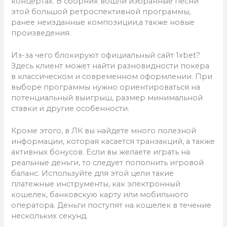
концертах. В сборник вошли избранные песни
этой большой ретроспективной программы,
ранее неизданные композиции,а также новые
произведения.
Из-за чего блокируют официальный сайт 1xbet?
Здесь клиент может найти разновидности покера
в классическом и современном оформлении. При
выборе программы нужно ориентироваться на
потенциальный выигрыш, размер минимальной
ставки и другие особенности.
Кроме этого, в ЛК вы найдете много полезной
информации, которая касается транзакций, а также
активных бонусов. Если вы желаете играть на
реальные деньги, то следует пополнить игровой
баланс. Используйте для этой цели такие
платежные инструменты, как электронный
кошелек, банковскую карту или мобильного
оператора. Деньги поступят на кошелек в течение
нескольких секунд.