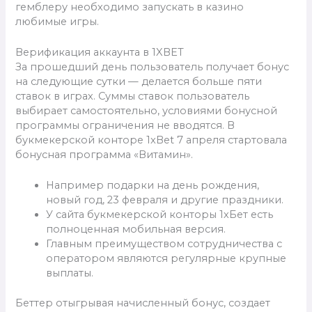
гемблеру необходимо запускать в казино
любимые игры.
Верификация аккаунта в 1XBET
За прошедший день пользователь получает бонус
на следующие сутки — делается больше пяти
ставок в играх. Суммы ставок пользователь
выбирает самостоятельно, условиями бонусной
программы ограничения не вводятся. В
букмекерской конторе 1xBet 7 апреля стартовала
бонусная программа «Витамин».
Например подарки на день рождения,
новый год, 23 февраля и другие праздники.
У сайта букмекерской конторы 1хБет есть
полноценная мобильная версия.
Главным преимуществом сотрудничества с
оператором являются регулярные крупные
выплаты.
Беттер отыгрывая начисленный бонус, создает