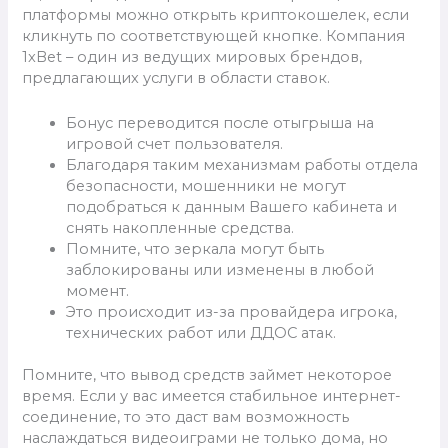
платформы можно открыть криптокошелек, если
кликнуть по соответствующей кнопке. Компания
1xBet – один из ведущих мировых брендов,
предлагающих услуги в области ставок.
Бонус переводится после отыгрыша на
игровой счет пользователя.
Благодаря таким механизмам работы отдела
безопасности, мошенники не могут
подобраться к данным Вашего кабинета и
снять накопленные средства.
Помните, что зеркала могут быть
заблокированы или изменены в любой
момент.
Это происходит из-за провайдера игрока,
технических работ или ДДОС атак.
Помните, что вывод средств займет некоторое
время. Если у вас имеется стабильное интернет-
соединение, то это даст вам возможность
наслаждаться видеоиграми не только дома, но