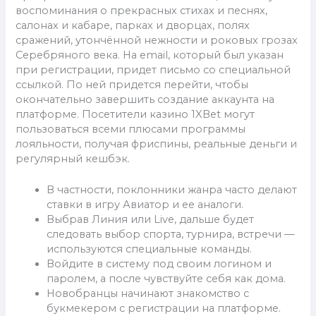
воспоминания о прекрасных стихах и песнях,
салонах и кабаре, парках и дворцах, полях
сражений, утончённой нежности и роковых грозах
Серебряного века. На email, который был указан
при регистрации, придет письмо со специальной
ссылкой. По ней придется перейти, чтобы
окончательно завершить создание аккаунта на
платформе. Посетители казино 1XBet могут
пользоваться всеми плюсами программы
лояльности, получая фриспины, реальные деньги и
регулярный кешбэк.
В частности, поклонники жанра часто делают
ставки в игру Авиатор и ее аналоги.
Выбрав Линия или Live, дальше будет
следовать выбор спорта, турнира, встречи —
используются специальные команды.
Войдите в систему под своим логином и
паролем, а после чувствуйте себя как дома.
Новобранцы начинают знакомство с
букмекером с регистрации на платформе.