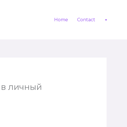
Home
Contact
 в личный