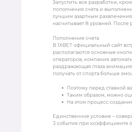
Запустить все разработки, кро
пополнения счета и выполнения
лучшим азартным развлечениям
насчитывает 8 уровней. После
Пополнение счета
В 1XBET официальный сайт вст
располагаются основные кнопки
операторов, компания автомати
раздражающая глаза анимация о
получать от спорта больше эмо
Поэтому перед ставкой ва
Таким образом, можно оц
На этом процесс создания
Единственное условие – совер
3 события при коэффициенте от 