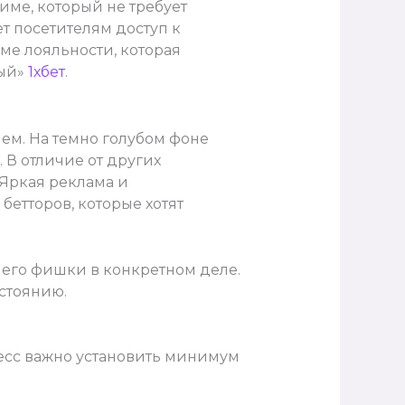
име, который не требует
т посетителям доступ к
ме лояльности, которая
ный»
1хбет
.
ем. На темно голубом фоне
 В отличие от других
 Яркая реклама и
бетторов, которые хотят
, его фишки в конкретном деле.
стоянию.
ресс важно установить минимум