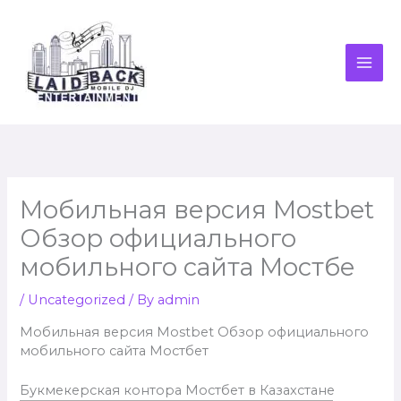
Skip
to
content
Мобильная версия Mostbet
Обзор официального
мобильного сайта Мостбе
/
Uncategorized
/ By
admin
Мобильная версия Mostbet Обзор официального
мобильного сайта Мостбет
Букмекерская контора Мостбет в Казахстане