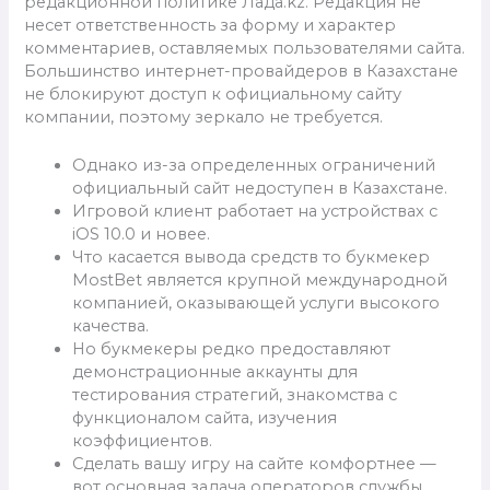
редакционной политике Лада.kz. Редакция не
несет ответственность за форму и характер
комментариев, оставляемых пользователями сайта.
Большинство интернет-провайдеров в Казахстане
не блокируют доступ к официальному сайту
компании, поэтому зеркало не требуется.
Однако из-за определенных ограничений
официальный сайт недоступен в Казахстане.
Игровой клиент работает на устройствах с
iOS 10.0 и новее.
Что касается вывода средств то букмекер
MostBet является крупной международной
компанией, оказывающей услуги высокого
качества.
Но букмекеры редко предоставляют
демонстрационные аккаунты для
тестирования стратегий, знакомства с
функционалом сайта, изучения
коэффициентов.
Сделать вашу игру на сайте комфортнее —
вот основная задача операторов службы