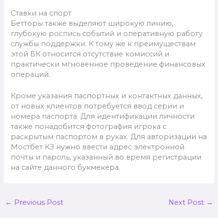
Ставки на спорт
Бетторы также выделяют широкую линию,
глубокую роспись событий и оперативную работу
службы поддержки. К тому же к преимуществам
этой БК относится отсутствие комиссий и
практически мгновенное проведение финансовых
операций.
Кроме указания паспортных и контактных данных,
от новых клиентов потребуется ввод серии и
номера паспорта. Для идентификации личности
также понадобится фотография игрока с
раскрытым паспортом в руках. Для авторизации на
Мостбет КЗ нужно ввести адрес электронной
почты и пароль, указанный во время регистрации
на сайте данного букмекера.
←
Previous Post
Next Post
→