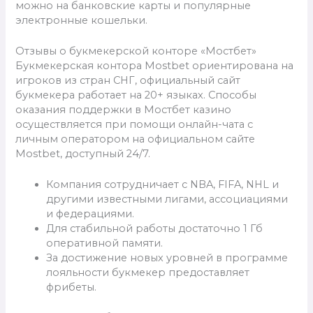
можно на банковские карты и популярные
электронные кошельки.
Отзывы о букмекерской конторе «Мостбет»
Букмекерская контора Mostbet ориентирована на
игроков из стран СНГ, официальный сайт
букмекера работает на 20+ языках. Способы
оказания поддержки в Мостбет казино
осуществляется при помощи онлайн-чата с
личным оператором на официальном сайте
Mostbet, доступный 24/7.
Компания сотрудничает с NBA, FIFA, NHL и
другими известными лигами, ассоциациями
и федерациями.
Для стабильной работы достаточно 1 Гб
оперативной памяти.
За достижение новых уровней в программе
лояльности букмекер предоставляет
фрибеты.