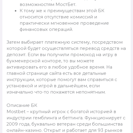
возможностям МостБет.
К тому же к преимуществам этой БК
относится отсутствие комиссий и
практически мгновенное проведение
финансовых операций.
Затем выбирает платежную систему, посредством
которой будет осуществляться перевод средств на
депозит. Если вы получили промокод на игру в
букмекерской конторе, то вы можете
активировать его в любое удобное время. На
главной странице сайта есть все детальные
инструкции, которые помогут вам справиться с
установкой и игрой в дальнейшем, если
изначально что-то покажется непонятным.
Описание БК
Mostbet – крупный игрок с богатой историей в
индустрии гемблинга и беттинга. Функционирует с
2009 года, буквально ветеран среди большинства
онлайн-казино. Открыт и работает для 93 рынков