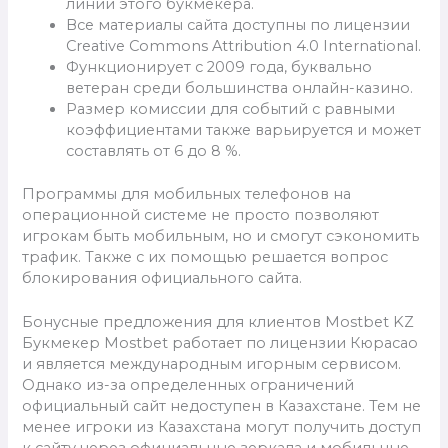
линии этого букмекера.
Все материалы сайта доступны по лицензии
Creative Commons Attribution 4.0 International.
Функционирует с 2009 года, буквально
ветеран среди большинства онлайн-казино.
Размер комиссии для событий с равными
коэффициентами также варьируется и может
составлять от 6 до 8 %.
Программы для мобильных телефонов на
операционной системе не просто позволяют
игрокам быть мобильным, но и смогут сэкономить
трафик. Также с их помощью решается вопрос
блокирования официального сайта.
Бонусные предложения для клиентов Mostbet KZ
Букмекер Mostbet работает по лицензии Кюрасао
и является международным игорным сервисом.
Однако из-за определенных ограничений
официальный сайт недоступен в Казахстане. Тем не
менее игроки из Казахстана могут получить доступ