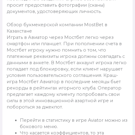
просит предоставить фотографии (сканы)
документов, удостоверяющих личность.
Обзор букмекерской компании MostBet в
Казахстане
Играть в Авиатор через Мостбет легко через
смартфон или планшет. При пополнении счета в
Мостбет игроку нужно помнить о том, что
платежные реквизиты игрока должны совпадать с
данными в анкете. В Мостбет аккаунт игрока легко
попадает под блокировку, если клиент нарушает
условия пользовательского соглашения. Краш-
игра Мостбет Авиатор в последние месяцы бьет
рекорды в рейтингах игорного клуба. Оператор
предлагает каждому клиенту попробовать свои
силы в этой инновационной азартной игре и
побороться за джекпот.
Перейти в статистику в игре Aviator можно из
бокового меню.
Что касается коэффициентов, то эта