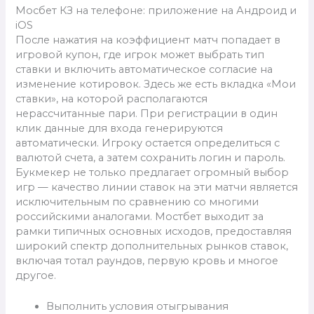
Мосбет КЗ на телефоне: приложение на Андроид и
iOS
После нажатия на коэффициент матч попадает в
игровой купон, где игрок может выбрать тип
ставки и включить автоматическое согласие на
изменение котировок. Здесь же есть вкладка «Мои
ставки», на которой располагаются
нерассчитанные пари. При регистрации в один
клик данные для входа генерируются
автоматически. Игроку остается определиться с
валютой счета, а затем сохранить логин и пароль.
Букмекер не только предлагает огромный выбор
игр — качество линии ставок на эти матчи является
исключительным по сравнению со многими
российскими аналогами. Мостбет выходит за
рамки типичных основных исходов, предоставляя
широкий спектр дополнительных рынков ставок,
включая тотал раундов, первую кровь и многое
другое.
Выполнить условия отыгрывания