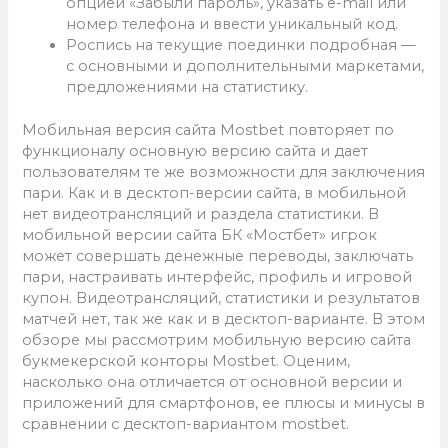
опцией «Забыли пароль», указать e-mail или
номер телефона и ввести уникальный код.
Роспись на текущие поединки подробная —
с основными и дополнительными маркетами,
предложениями на статистику.
Мобильная версия сайта Mostbet повторяет по
функционалу основную версию сайта и дает
пользователям те же возможности для заключения
пари. Как и в десктоп-версии сайта, в мобильной
нет видеотрансляций и раздела статистики. В
мобильной версии сайта БК «Мостбет» игрок
может совершать денежные переводы, заключать
пари, настраивать интерфейс, профиль и игровой
купон. Видеотрансляций, статистики и результатов
матчей нет, так же как и в десктоп-варианте. В этом
обзоре мы рассмотрим мобильную версию сайта
букмекерской конторы Mostbet. Оценим,
насколько она отличается от основной версии и
приложений для смартфонов, ее плюсы и минусы в
сравнении с десктоп-вариантом mostbet.