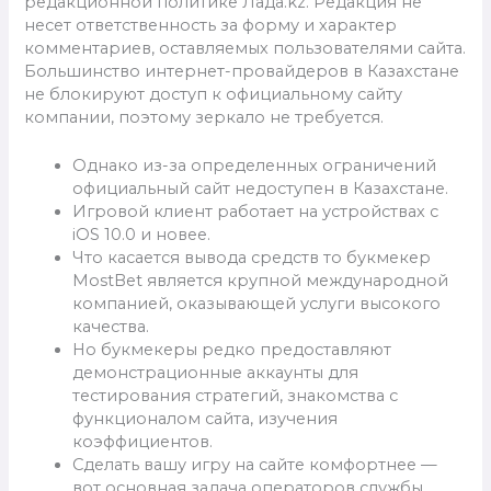
редакционной политике Лада.kz. Редакция не
несет ответственность за форму и характер
комментариев, оставляемых пользователями сайта.
Большинство интернет-провайдеров в Казахстане
не блокируют доступ к официальному сайту
компании, поэтому зеркало не требуется.
Однако из-за определенных ограничений
официальный сайт недоступен в Казахстане.
Игровой клиент работает на устройствах с
iOS 10.0 и новее.
Что касается вывода средств то букмекер
MostBet является крупной международной
компанией, оказывающей услуги высокого
качества.
Но букмекеры редко предоставляют
демонстрационные аккаунты для
тестирования стратегий, знакомства с
функционалом сайта, изучения
коэффициентов.
Сделать вашу игру на сайте комфортнее —
вот основная задача операторов службы