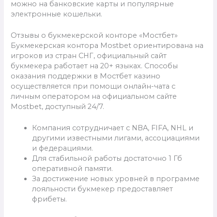
можно на банковские карты и популярные
электронные кошельки.
Отзывы о букмекерской конторе «Мостбет»
Букмекерская контора Mostbet ориентирована на
игроков из стран СНГ, официальный сайт
букмекера работает на 20+ языках. Способы
оказания поддержки в Мостбет казино
осуществляется при помощи онлайн-чата с
личным оператором на официальном сайте
Mostbet, доступный 24/7.
Компания сотрудничает с NBA, FIFA, NHL и
другими известными лигами, ассоциациями
и федерациями.
Для стабильной работы достаточно 1 Гб
оперативной памяти.
За достижение новых уровней в программе
лояльности букмекер предоставляет
фрибеты.