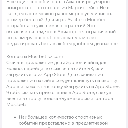
Еще один способ играть в Aviator и регулярно
выигрывать – это стратегия Мартингейла. Не в
каждом слоте можно равномерно увеличивать
размер бета в х2. Для игры Aviator в Мостбет
разработано уже немало стратегий. Это
объясняется тем, что в Авиатор нет ограничений
по размеру ставок. Пользователь может
редактировать беты в любом удобном диапазоне.
Контакты Mostbet kz com
Скачать приложение для айфонов и айпадов
можно, перейдя по ссылке на сайте БК, или
загрузить его из App Store. Для скачивания
приложения на сайте следует кликнуть на иконку
Apple и нажать на кнопку «Загрузить на App Store».
Чтобы скачать приложение в App Store, следует
ввести в строку поиска «Букмекерская контора
Mostbet».
Наибольшее количество спортивных
событий представлено в предматчевой