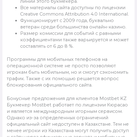
линии этого букмекера.
Все материалы сайта доступны по лицензии
Creative Commons Attribution 4.0 International.
Функционирует с 2009 года, буквально
ветеран среди большинства онлайн-казино.
Размер комиссии для событий с равными
коэффициентами также варьируется и может
составлять от 6 до 8 %.
Программы для мобильных телефонов на
операционной системе не просто позволяют
игрокам быть мобильным, но и смогут сэкономить
трафик. Также с их помощью решается вопрос
блокирования официального сайта.
Бонусные предложения для клиентов Mostbet KZ
Букмекер Mostbet работает по лицензии Кюрасао
и является международным игорным сервисом.
Однако из-за определенных ограничений
официальный сайт недоступен в Казахстане. Тем не
менее игроки из Казахстана могут получить доступ