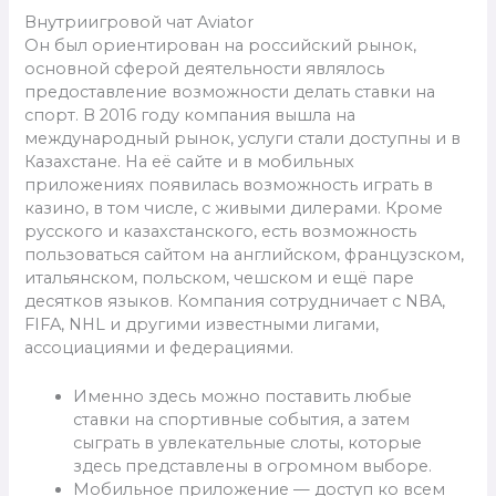
Внутриигровой чат Aviator
Он был ориентирован на российский рынок,
основной сферой деятельности являлось
предоставление возможности делать ставки на
спорт. В 2016 году компания вышла на
международный рынок, услуги стали доступны и в
Казахстане. На её сайте и в мобильных
приложениях появилась возможность играть в
казино, в том числе, с живыми дилерами. Кроме
русского и казахстанского, есть возможность
пользоваться сайтом на английском, французском,
итальянском, польском, чешском и ещё паре
десятков языков. Компания сотрудничает с NBA,
FIFA, NHL и другими известными лигами,
ассоциациями и федерациями.
Именно здесь можно поставить любые
ставки на спортивные события, а затем
сыграть в увлекательные слоты, которые
здесь представлены в огромном выборе.
Мобильное приложение — доступ ко всем