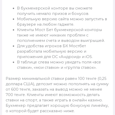
В букмекерской конторе вы сможете
получить немало призов и бонусов.
Мобильную версию сайта можно запустить в
браузере на любом гаджете.
Клиенты Мост Бет букмекерской конторы
также не имеют никаких проблем с
пополнением счета и выводом выигрышей.
Для удобства игроков БК Мостбет
разработала мобильную версию и
приложения для ОС «Андроид» и iOS.
В таблице слева можно увидеть поля «все
ставки», «мои ставки» и «группа ставок».
Размер минимальной ставки равен 100 тенге (0,25
доллара США), депозит можно пополнять на сумму
от 600 тенге, заказать на вывод можно не менее
700 тенге. Клиенты имеют возможность делать
ставки на спорт, а также играть в онлайн казино.
Букмекер предлагает хорошую бонусную линейку,
о которой будет рассказано ниже.