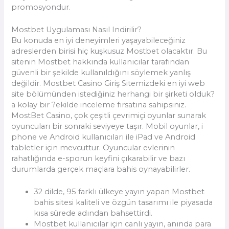
promosyondur.
Mostbet Uygulaması Nasıl Indirilir?
Bu konuda en iyi deneyimleri yaşayabileceğiniz
adreslerden birisi hiç kuşkusuz Mostbet olacaktır. Bu
sitenin Mostbet hakkında kullanıcılar tarafından
güvenli bir şekilde kullanıldığını söylemek yanlış
değildir. Mostbet Casino Giriş Sitemizdeki en iyi web
site bölümünden istediğiniz herhangi bir şirketi olduk?
a kolay bir ?ekilde inceleme fırsatına sahipsiniz.
MostBet Casino, çok çeşitli çevrimiçi oyunlar sunarak
oyuncuları bir sonraki seviyeye taşır. Mobil oyunlar, i
phone ve Android kullanıcıları ile iPad ve Android
tabletler için mevcuttur. Oyuncular evlerinin
rahatlığında e-sporun keyfini çıkarabilir ve bazı
durumlarda gerçek maçlara bahis oynayabilirler.
32 dilde, 95 farklı ülkeye yayın yapan Mostbet
bahis sitesi kaliteli ve özgün tasarımı ile piyasada
kısa sürede adından bahsettirdi.
Mostbet kullanıcılar için canlı yayın, anında para