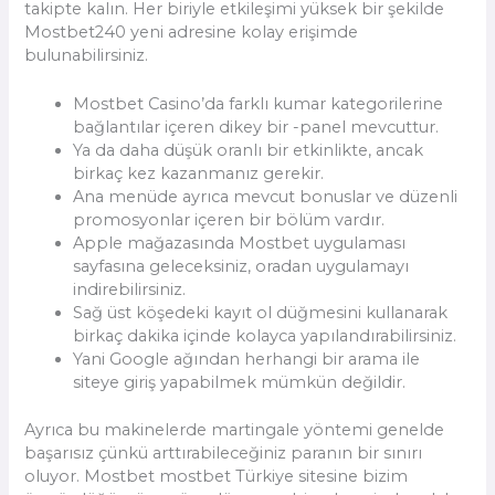
takipte kalın. Her biriyle etkileşimi yüksek bir şekilde
Mostbet240 yeni adresine kolay erişimde
bulunabilirsiniz.
Mostbet Casino’da farklı kumar kategorilerine
bağlantılar içeren dikey bir -panel mevcuttur.
Ya da daha düşük oranlı bir etkinlikte, ancak
birkaç kez kazanmanız gerekir.
Ana menüde ayrıca mevcut bonuslar ve düzenli
promosyonlar içeren bir bölüm vardır.
Apple mağazasında Mostbet uygulaması
sayfasına geleceksiniz, oradan uygulamayı
indirebilirsiniz.
Sağ üst köşedeki kayıt ol düğmesini kullanarak
birkaç dakika içinde kolayca yapılandırabilirsiniz.
Yani Google ağından herhangi bir arama ile
siteye giriş yapabilmek mümkün değildir.
Ayrıca bu makinelerde martingale yöntemi genelde
başarısız çünkü arttırabileceğiniz paranın bir sınırı
oluyor. Mostbet mostbet Türkiye sitesine bizim