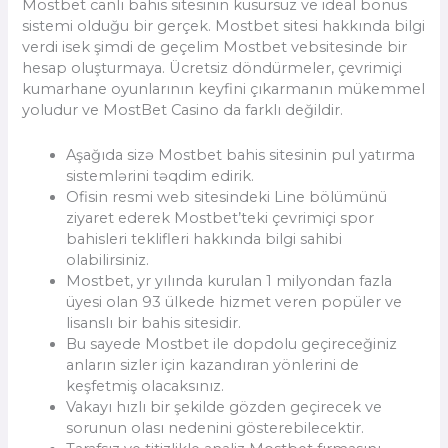
Mostbet canlı bahis sitesinin kusursuz ve ideal bonus
sistemi olduğu bir gerçek. Mostbet sitesi hakkında bilgi
verdi isek şimdi de geçelim Mostbet vebsitesinde bir
hesap oluşturmaya. Ücretsiz döndürmeler, çevrimiçi
kumarhane oyunlarının keyfini çıkarmanın mükemmel
yoludur ve MostBet Casino da farklı değildir.
Aşağıda sizə Mostbet bahis sitesinin pul yatırma
sistemlərini təqdim edirik.
Ofisin resmi web sitesindeki Line bölümünü
ziyaret ederek Mostbet’teki çevrimiçi spor
bahisleri teklifleri hakkında bilgi sahibi
olabilirsiniz.
Mostbet, yr yılında kurulan 1 milyondan fazla
üyesi olan 93 ülkede hizmet veren popüler ve
lisanslı bir bahis sitesidir.
Bu sayede Mostbet ile dopdolu geçireceğiniz
anların sizler için kazandıran yönlerini de
keşfetmiş olacaksınız.
Vakayı hızlı bir şekilde gözden geçirecek ve
sorunun olası nedenini gösterebilecektir.