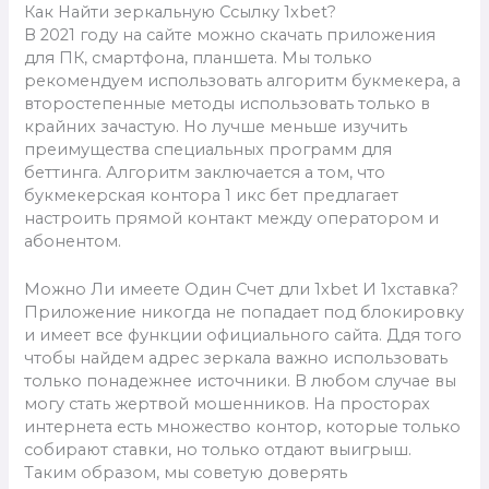
Как Найти зеркальную Ссылку 1xbet?
В 2021 году на сайте можно скачать приложения
для ПК, смартфона, планшета. Мы только
рекомендуем использовать алгоритм букмекера, а
второстепенные методы использовать только в
крайних зачастую. Но лучше меньше изучить
преимущества специальных программ для
беттинга. Алгоритм заключается а том, что
букмекерская контора 1 икс бет предлагает
настроить прямой контакт между оператором и
абонентом.
Можно Ли имеете Один Счет дли 1xbet И 1хставка?
Приложение никогда не попадает под блокировку
и имеет все функции официального сайта. Ддя того
чтобы найдем адрес зеркала важно использовать
только понадежнее источники. В любом случае вы
могу стать жертвой мошенников. На просторах
интернета есть множество контор, которые только
собирают ставки, но только отдают выигрыш.
Таким образом, мы советую доверять