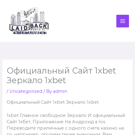
Skip
to
content
Официальный Сайт 1xbet
Зеркало 1xbet
/
Uncategorized
/ By
admin
Официальный Сайт 1xbet Зеркало 1xbet
1xbet Главное свободное Зеркало И официальный
Сайт 1хбет, Приложение На Андроид а Ios
Переводите приличные с одного счета казино на
со, например, друзьям также знакомым. Вам