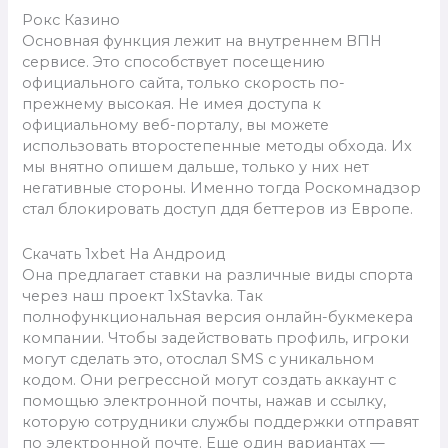
Рокс Казино
Основная функция лежит на внутреннем ВПН
сервисе. Это способствует посещению
официального сайта, только скорость по-
прежнему высокая. Не имея доступа к
официальному веб-порталу, вы можете
использовать второстепенные методы обхода. Их
мы внятно опишем дальше, только у них нет
негативные стороны. Именно тогда Роскомнадзор
стал блокировать доступ ддя беттеров из Европе.
Скачать 1xbet На Андроид
Она предлагает ставки на различные виды спорта
через наш проект 1xStavka. Так
полнофункциональная версия онлайн-букмекера
компании. Чтобы задействовать профиль, игроки
могут сделать это, отослал SMS с уникальном
кодом. Они регрессной могут создать аккаунт с
помощью электронной почты, нажав и ссылку,
которую сотрудники службы поддержки отправят
по электронной почте. Еще один вариантах —