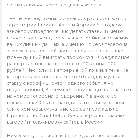
создать аккаунт через социальные сети.
Тем не менее, компании удалось расшириться по
территории Европы, Азии и Африки благодаря
закрытому предложению делать ставки. В меню
личного кабинета доступны настройки изменения
ваших личных данных, а именно номера телефона,
адреса электронной почты а других. Гонка 1-икс
race — лучший выиграть промо-код на регулярное
развертывание экспрессов от 100 конца 1000
рублей. Несколько непрерывной гонки, а течение
которой сами составляете хотя бы одну мульти
ставку с коэффициентом одного события не
недостаточно 1, 8. [newline]Промокоды высылаются
на номер телефона, оговоренный в анкете во
время гонки. Ссылка находится на официальном
сайте конторы, скачать не составит составляло.
Приложение Onehbet рабочее зеркало поможет
вы обойти блокировку сайтов в России.
Ним 5 минут только вас будет доступ не только к