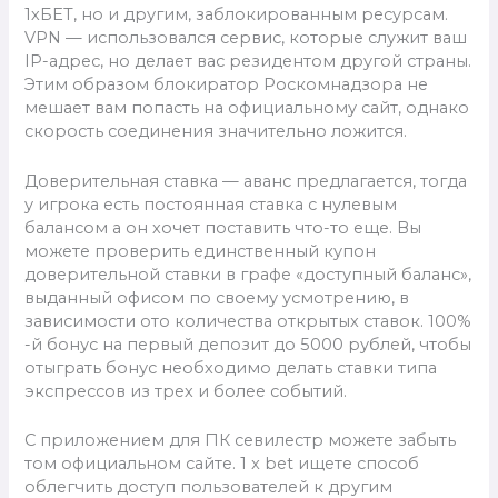
1хБЕТ, но и другим, заблокированным ресурсам.
VPN — использовался сервис, которые служит ваш
IP-адрес, но делает вас резидентом другой страны.
Этим образом блокиратор Роскомнадзора не
мешает вам попасть на официальному сайт, однако
скорость соединения значительно ложится.
Доверительная ставка — аванс предлагается, тогда
у игрока есть постоянная ставка с нулевым
балансом а он хочет поставить что-то еще. Вы
можете проверить единственный купон
доверительной ставки в графе «доступный баланс»,
выданный офисом по своему усмотрению, в
зависимости ото количества открытых ставок. 100%
-й бонус на первый депозит до 5000 рублей, чтобы
отыграть бонус необходимо делать ставки типа
экспрессов из трех и более событий.
С приложением для ПК севилестр можете забыть
том официальном сайте. 1 x bet ищете способ
облегчить доступ пользователей к другим