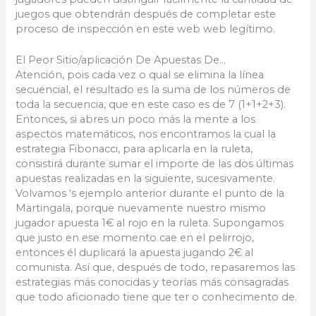
juegos que obtendrán después de completar este
proceso de inspección en este web web legítimo.
El Peor Sitio/aplicación De Apuestas De…
Atención, pois cada vez o qual se elimina la línea
secuencial, el resultado es la suma de los números de
toda la secuencia, que en este caso es de 7 (1+1+2+3).
Entonces, si abres un poco más la mente a los
aspectos matemáticos, nos encontramos la cual la
estrategia Fibonacci, para aplicarla en la ruleta,
consistirá durante sumar el importe de las dos últimas
apuestas realizadas en la siguiente, sucesivamente.
Volvamos ‘s ejemplo anterior durante el punto de la
Martingala, porque nuevamente nuestro mismo
jugador apuesta 1€ al rojo en la ruleta. Supongamos
que justo en ese momento cae en el pelirrojo,
entonces él duplicará la apuesta jugando 2€ al
comunista. Así que, después de todo, repasaremos las
estrategias más conocidas y teorías más consagradas
que todo aficionado tiene que ter o conhecimento de.