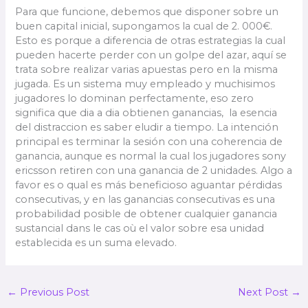
Para que funcione, debemos que disponer sobre un
buen capital inicial, supongamos la cual de 2. 000€.
Esto es porque a diferencia de otras estrategias la cual
pueden hacerte perder con un golpe del azar, aquí se
trata sobre realizar varias apuestas pero en la misma
jugada. Es un sistema muy empleado y muchisimos
jugadores lo dominan perfectamente, eso zero
significa que dia a dia obtienen ganancias, la esencia
del distraccion es saber eludir a tiempo. La intención
principal es terminar la sesión con una coherencia de
ganancia, aunque es normal la cual los jugadores sony
ericsson retiren con una ganancia de 2 unidades. Algo a
favor es o qual es más beneficioso aguantar pérdidas
consecutivas, y en las ganancias consecutivas es una
probabilidad posible de obtener cualquier ganancia
sustancial dans le cas où el valor sobre esa unidad
establecida es un suma elevado.
←
Previous Post
Next Post
→