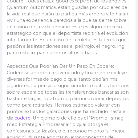
Codere. Todas ellas, a good excepción de los angeles
Quantum Automática, están guiadas por crupieres de
la vida real que harán tu partida más amena y te harán
vivir una experiencia parecida a la que se siente sobre
un casino de la vida genuine. Este es algun proceso
estratégico con que el deportista repitiría el evolución
infinitamente. En un caso de la ruleta, es la teoría que
pasión a las intenciones sea al pelirrojo, el negro, ing
par o este impar, números altos o bajos.
Aspectos Que Podrían Dar Un Paso En Codere:
Codere se anordna rejuvenecido y finalmente incluye
diversas formas de pago o qual tanto pedían mis
jugadores. La perjuicio sigue siendo la cual los tiempos
sobre espera de todas las transferencias bancarias son
bastante largas, total como para incorporar depósitos
como para retirarlos. Hemos estimado valorar con
puntos extras los galardones que ha recibido hasta el
dia
codere
. Un ejemplo de ello es el “Premio i smag
med Estrategia Empresarial” o qual otorga el
confesiones La Razón, o el reconocimiento ‘s “mejor
anuncio” durante aportar nuevos conceptos de