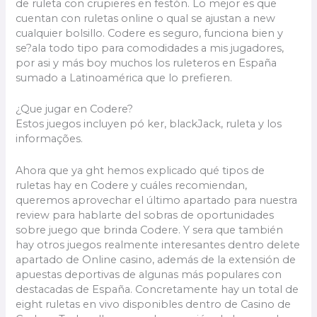
de ruleta con crupieres en festón. Lo mejor es que
cuentan con ruletas online o qual se ajustan a new
cualquier bolsillo. Codere es seguro, funciona bien y
se?ala todo tipo para comodidades a mis jugadores,
por asi y más boy muchos los ruleteros en España
sumado a Latinoamérica que lo prefieren.
¿Que jugar en Codere?
Estos juegos incluyen pó ker, blackJack, ruleta y los
informações.
Ahora que ya ght hemos explicado qué tipos de
ruletas hay en Codere y cuáles recomiendan,
queremos aprovechar el último apartado para nuestra
review para hablarte del sobras de oportunidades
sobre juego que brinda Codere. Y sera que también
hay otros juegos realmente interesantes dentro delete
apartado de Online casino, además de la extensión de
apuestas deportivas de algunas más populares con
destacadas de España. Concretamente hay un total de
eight ruletas en vivo disponibles dentro de Casino de