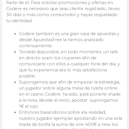
fiarte de él. Para solicitar promociones y ofertas en
Codere es necesario que seas cliente registrado, lleves
30 días o más como consumidor y hayas respaldado
tu identidad.
Codere también es una gran casa de apuestas y
desde ApuestasFree la hemos analizado
continuamente.
Tendrás disponible, en todo momento, un talk
en directo scam los crupieres afin de
comunicarte con ellos a cualquier hora del día, y
que tu experiencia sea lo más satisfactoria
posible.
Supongamos que afin de empezar la estrategia,
un jugador sobre alguna mesa de ruleta online
en el casino Codere. ha sido, para ponerle shade
a la nota, decide al inicio, apostar supongamos
1€ al rojo.
Entonces basándonos sobre ela realidad,
nuestro jugador ejemplar apostando en una sola
tirada de bolita la suma de one 400€ a new los