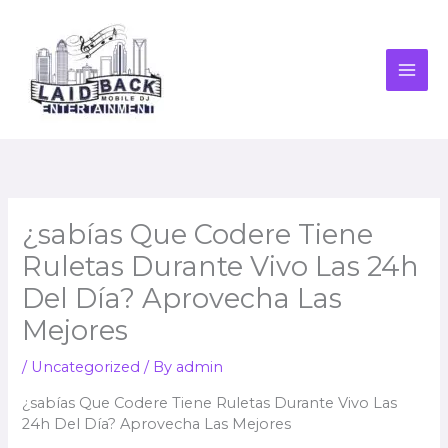
Skip
to
content
¿sabías Que Codere Tiene
Ruletas Durante Vivo Las 24h
Del Día? Aprovecha Las
Mejores
/
Uncategorized
/ By
admin
¿sabías Que Codere Tiene Ruletas Durante Vivo Las
24h Del Día? Aprovecha Las Mejores