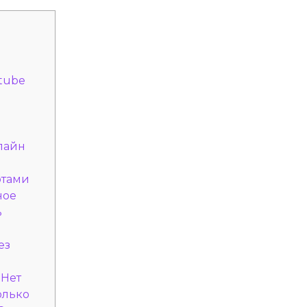
tube
лайн
отами
ное
ь
ез
 Нет
олько