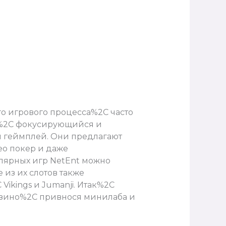
го игрового процесса%2C часто
ик%2C фокусирующийся и
 геймплей. Они предлагают
о покер и даже
лярных игр NetEnt можно
 из их слотов также
ikings и Jumanji. Итак%2C
казино%2C привнося минилаба и