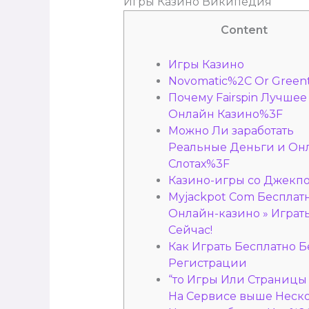
Игры Казино Википедия
Content
Игры Казино
Novomatic%2C Or Green
Почему Fairspin Лучшее
Онлайн Казино%3F
Можно Ли заработать
Реальные Деньги и Он
Слотах%3F
Казино-игры со Джекп
Myjackpot Com Бесплат
Онлайн-казино » Играт
Сейчас!
Как Играть Бесплатно Б
Регистрации
“то Игры Или Страницы
На Сервисе выше Неск