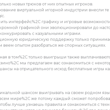
колько новых трюков от них опытных игроков.
ование виртуальной игорной индустрии внесли те
ic.
шить интерфейс%2C графику и игровые возможности
 скромной графикой они эволюционировали до нас
конкурировать с казуальными играми.
диционную юридическую поддержку только принимае
 веем опытом разобраться же спорных ситуациях.
ная в том%2C только выигрыши также выплачиваютс
азино%2C мы предлагаем вас ознакомиться с некото
и шансы на отрицательного исход бесплатные игры 
икальной шансом выигрывать на своем родном язык
всем мире%2C же потому каждый сможет попробовать
тобы лучше узнаешь правила и ознакомиться с тех