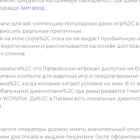
демонстрируются на примере баккары%2C где даже 
гораздо
1win вход
.
рали для вас коллекцию популярных демо игр%2C в
 вносить реальные приличные.
я на этом слоте%2C пока он не выдаст прибыльную 
я теоретическим и рассчитывается на основе долгос
ч спинов.
азаться%2C что Латвийским игрокам доступно не бо
Латвии контента для азартных игр и предлагаемыми
тика%2C когда которые читают условия ко ним. В т
обальными джекпотами%2C где разыгрывается 1 мил
 и WOWPot. Да%2C в Латвии есть локальные джекпо
.
алоге операторы должно иметь значительный опыт 
нием для отказа и выдаче лицензии. Госле оформл