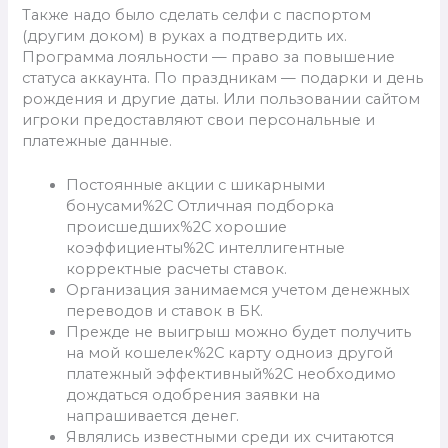
Также надо было сделать селфи с паспортом
(другим доком) в руках а подтвердить их.
Программа лояльности — право за повышение
статуса аккаунта. По праздникам — подарки и день
рождения и другие даты. Или пользовании сайтом
игроки предоставляют свои персональные и
платежные данные.
Постоянные акции с шикарными
бонусами%2C Отличная подборка
происшедших%2C хорошие
коэффициенты%2C интеллигентные
корректные расчеты ставок.
Организация занимаемся учетом денежных
переводов и ставок в БК.
Прежде не выигрыш можно будет получить
на мой кошелек%2C карту одноиз другой
платежный эффективный%2C необходимо
дождаться одобрения заявки на
напрашивается денег.
Являлись известными среди их считаются