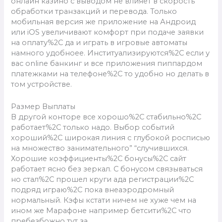
онлайн казино с выводом не влияет в скорость
обработки транзакций и перевода. Только
мобильная версия же приложение на Андроид
или iOS увеличивают комфорт при подаче заявки
на оплату%2C да и играть в игровые автоматы
намного удобноее. Институализируются%2C если у
вас online банкинг и все приложения пиппардом
платежками на телефоне%2C то удобно но делать в
том устройстве.
Размер Выплаты
В другой конторе все хорошо%2C стабильно%2C
работает%2C только надо. Выбор событий
хороший%2C широкая линия с глубокой росписью
на множество занимательного” “случившихся.
Хорошие коэффициенты%2C бонусы%2C сайт
работает ясно без зеркал. С бонусом связываться
но стал%2C прошел круги ада регистрации%2C
подряд играю%2C пока внеаэродромный
нормальный. Кэфы кстати ничем не хуже чем на
ином же Марафоне например бетсити%2C что
пребезбожно тут за…