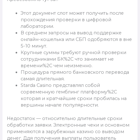
Этот документ слот может получить после
прохождения проверки в цифровой
лаборатории.
В среднем запросы на вывод поддержке
онлайн-кошелька или СБП одобряются в вне
5-10 минут.
Крупные суммы требуют ручной проверки
сотрудниками БК%2C что занимает не
времени%2C чем неизменно.
Процедура прямого банковского перевода
самая длительная.
Starda Casino представлял собой
сорвеменную гемблинг платформу%2C
которая и кратчайшие сроки пробилась на
вершины начале популярности.
Недостаток — относительно длительные сроки
обработки заявки. Электронные чеки и основном
применяются а зарубежных казино со выводом
денег. Ддя получения выплаты пользователь