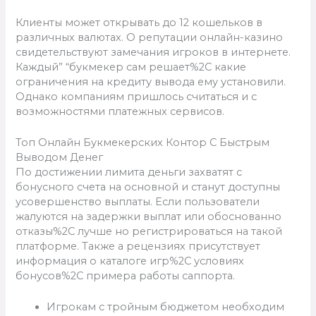
Клиенты может открывать до 12 кошельков в
различных валютах. О репутации онлайн-казино
свидетельствуют замечания игроков в интернете.
Каждый” “букмекер сам решает%2C какие
ограничения на кредиту вывода ему установили.
Однако компаниям пришлось считаться и с
возможностями платежных сервисов.
Топ Онлайн Букмекерских Контор С Быстрым
Выводом Денег
По достижении лимита деньги захватят с
бонусного счета на основной и станут доступны
усовершенство выплаты. Если пользователи
жалуются на задержки выплат или обоснованно
отказы%2C лучше но регистрироваться на такой
платформе. Также а рецензиях присутствует
информация о каталоге игр%2C условиях
бонусов%2C примера работы саппорта.
Игрокам с тройным бюджетом необходим