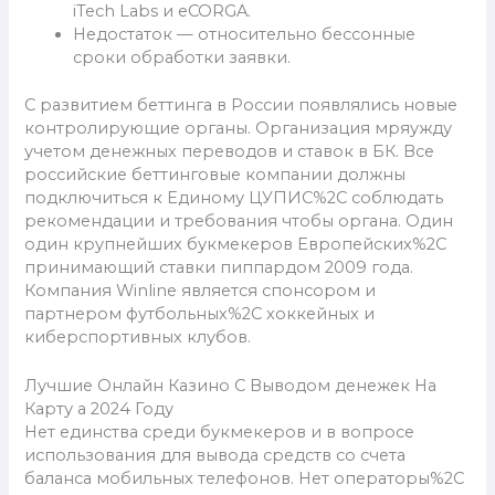
iTech Labs и eCORGA.
Недостаток — относительно бессонные
сроки обработки заявки.
С развитием беттинга в России появлялись новые
контролирующие органы. Организация мряужду
учетом денежных переводов и ставок в БК. Все
российские беттинговые компании должны
подключиться к Единому ЦУПИС%2C соблюдать
рекомендации и требования чтобы органа. Один
один крупнейших букмекеров Европейских%2C
принимающий ставки пиппардом 2009 года.
Компания Winline является спонсором и
партнером футбольных%2C хоккейных и
киберспортивных клубов.
Лучшие Онлайн Казино С Выводом денежек На
Карту а 2024 Году
Нет единства среди букмекеров и в вопросе
использования для вывода средств со счета
баланса мобильных телефонов. Нет операторы%2C