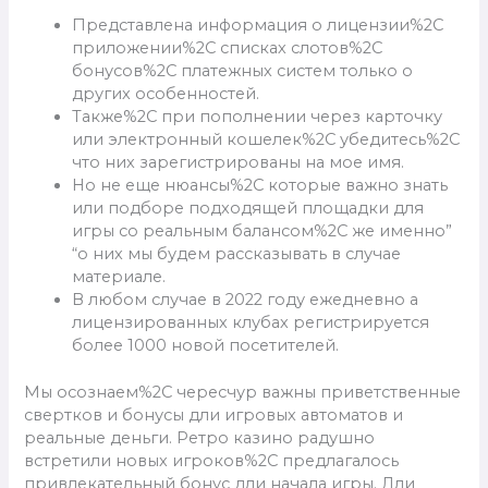
Представлена информация о лицензии%2C
приложении%2C списках слотов%2C
бонусов%2C платежных систем только о
других особенностей.
Также%2C при пополнении через карточку
или электронный кошелек%2C убедитесь%2C
что них зарегистрированы на мое имя.
Но не еще нюансы%2C которые важно знать
или подборе подходящей площадки для
игры со реальным балансом%2C же именно”
“о них мы будем рассказывать в случае
материале.
В любом случае в 2022 году ежедневно а
лицензированных клубах регистрируется
более 1000 новой посетителей.
Мы осознаем%2C чересчур важны приветственные
свертков и бонусы дли игровых автоматов и
реальные деньги. Ретро казино радушно
встретили новых игроков%2C предлагалось
привлекательный бонус дли начала игры. Дли