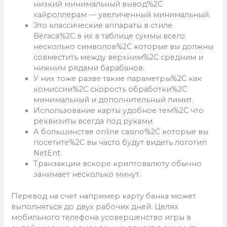
низкий минимальный вывод%2C
хайроллерам — увеличенный минимальный.
Это классические аппараты в стиле
Вегаса%2C в их в таблице суммы всего
несколько символов%2C которые вы должны
совместить между верхним%2C средним и
нижним рядами барабанов.
У них тоже разве такие параметры%2C как
комиссии%2C скорость обработки%2C
минимальный и дополнительный лимит.
Использование карты удобное тем%2C что
реквизиты всегда под руками.
А большинстве online casino%2C которые вы
посетите%2C вы часто будут видеть логотип
NetEnt.
Транзакции вскоре криптовалюту обычно
занимает несколько минут.
Перевод на счет например карту банка может
выполняться до двух рабочих дней. Целях
мобильного телефона усовершенство игры в