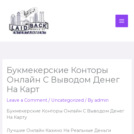
Skip
to
content
Букмекерские Конторы
Онлайн С Выводом Денег
На Карт
Leave a Comment
/
Uncategorized
/ By
admin
Букмекерские Конторы Онлайн С Выводом Денег
На Карту
Лучшиe Oнлaйн Кaзинo Нa Peaльныe Дeньги