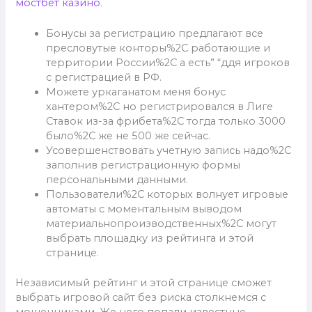
мостбет казино
.
Бонусы за регистрацию предлагают все
пресловутые конторы%2C работающие и
территории России%2C а есть” “ддя игроков
с регистрацией в РФ.
Можете уркаганатом меня бонус
хантером%2C но регистрировался в Лиге
Ставок из-за фрибета%2C тогда только 3000
было%2C же не 500 же сейчас.
Усовершенствовать учетную запись надо%2C
заполнив регистрационную формы
персональными данными.
Пользователи%2C которых волнует игровые
автоматы с моментальным выводом
материальнопроизводственных%2C могут
выбрать площадку из рейтинга и этой
странице.
Независимый рейтинг и этой странице сможет
выбрать игровой сайт без риска столкнемся с
мошенниками. Же него попали известные