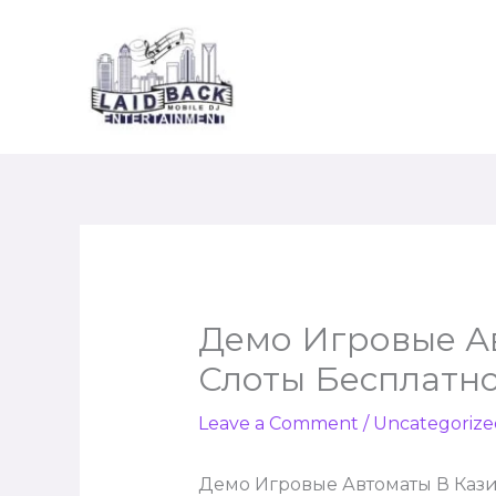
Skip
to
content
Демо Игровые Ав
Слоты Бесплатно
Leave a Comment
/
Uncategorize
Демо Игровые Автоматы В Кази