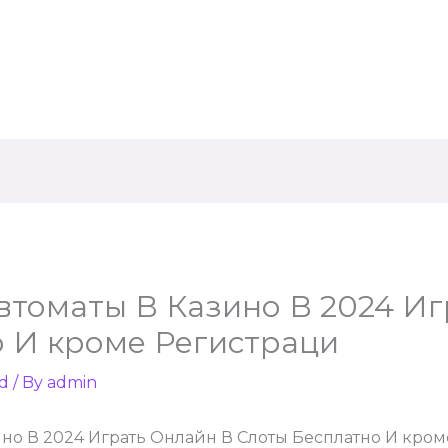
томаты В Казино В 2024 Иг
 И кроме Регистраци
d
/ By
admin
но В 2024 Играть Онлайн В Слоты Бесплатно И кро