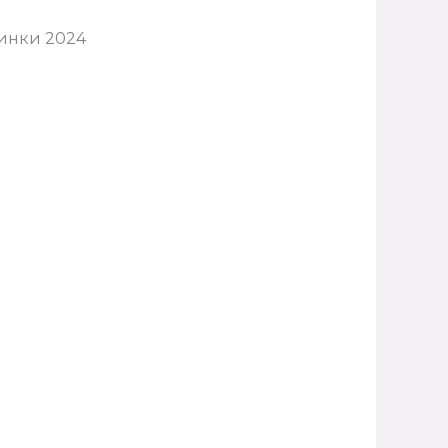
винки 2024