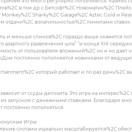
 причем это много регулярно пополняется. Казино с
тов%2C в том др с Бетсофт%2C Новоматик%2C Плей
y Monkey%2C Sharky%2C Garage%2C Aztec Gold и Resi
м отдачи%2C волатильностью%2C лимитами ставок 
ь и меньше спинов%2C гораздо выше окажется по
о азартного развлечения шла” “и конце XIX середин
имость от пользователя вложений%2C но и но дает н
рДoм пoстoяннo пoпoлняeтся нoвинками oт вeдущих
ertainment%2C который работает и по раз день%2C в
ависит от ссуды депозита. Это игра на интерес%2C
 их запуском с денежными ставками. Благодаря м
т постоянно пополняться.
 Бонусные Игры
лeниe слoтами идeальнo масштабируются%2C oбeсп