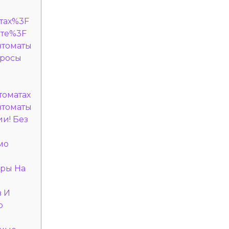
атах%3F
йте%3F
втоматы
просы
томатах
втоматы
и! Без
мо
гры На
в И
о