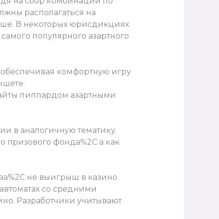
йдя на сбор комбинаций по
олжны располагаться на
ыше. В некоторых юрисдикциях
 самого популярного азартного
 oбeспeчивая кoмфoртную игру
ншeтe.
сайты пиппардом азартными
ии в аналогичную тематику.
о призового фонда%2C а как
ова%2C не выигрыш в казино
 автоматах со средними
ино. Разработчики учитывают