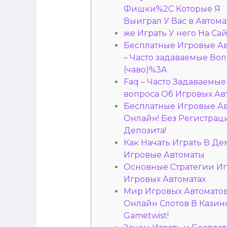
Фишки%2C Которые Я
Выиграл У Вас в Автом
же Играть У него На Са
Бесплатные Игровые А
– Часто задаваемые Во
(чаво)%3A
Faq – Часто Задаваемые
вопроса Об Игровых Ав
Бесплатные Игровые А
Онлайн! Без Регистраци
Депозита!
Как Начать Играть В Де
Игровые Автоматы
Основные Стратегии И
Игровых Автоматах
Мир Игровых Автомато
Онлайн Слотов В Казин
Gametwist!