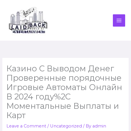
Skip
to
content
Казино С Выводом Денег
Проверенные порядочные
Игровые Автоматы Онлайн
В 2024 году%2C
Моментальные Выплаты и
Карт
Leave a Comment
/
Uncategorized
/ By
admin