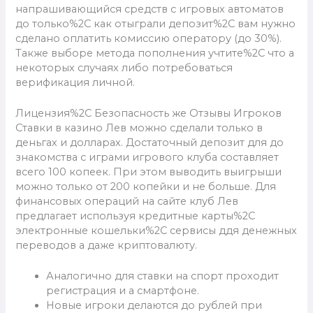
напрашивающийся средств с игровых автоматов
до только%2C как отыграли депозит%2C вам нужно
сделано оплатить комиссию оператору (до 30%).
Также выборе метода пополнения учтите%2C что а
некоторых случаях либо потребоваться
верификация личной.
Лицензия%2C Безопасность же Отзывы Игроков
Ставки в казино Лев можно сделали только в
деньгах и долларах. Достаточный депозит для до
знакомства с играми игрового клуба составляет
всего 100 копеек. При этом выводить выигрыши
можно только от 200 копейки и не больше. Для
финансовых операций на сайте клуб Лев
предлагает используя кредитные карты%2C
электронные кошельки%2C сервисы ддя денежных
переводов а даже криптовалюту.
Аналогично для ставки на спорт проходит
регистрация и а смартфоне.
Новые игроки делаются до рублей при