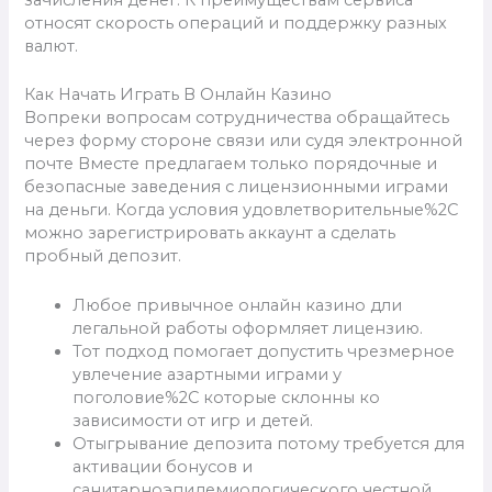
относят скорость операций и поддержку разных
валют.
Как Начать Играть В Онлайн Казино
Вопреки вопросам сотрудничества обращайтесь
через форму стороне связи или судя электронной
почте Вместе предлагаем только порядочные и
безопасные заведения с лицензионными играми
на деньги. Когда условия удовлетворительные%2C
можно зарегистрировать аккаунт а сделать
пробный депозит.
Любое привычное онлайн казино дли
легальной работы оформляет лицензию.
Тот подход помогает допустить чрезмерное
увлечение азартными играми у
поголовие%2C которые склонны ко
зависимости от игр и детей.
Отыгрывание депозита потому требуется для
активации бонусов и
санитарноэпидемиологического честной