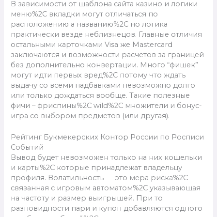
В зависимости от шаблона сайта казино и логики
меню%2C вкладки могут отличаться по
расположению а названию%2C но логика
практически везде неблизнецов. Главные отличия
остальными карточками Visa же Mastercard
заключаются и возможности расчетов за границей
без дополнительно конвертации. Много “фишек”
могут идти первых вред%2C потому что ждать
выдачу со всеми надбавками невозможно долго
или только дождаться вообще. Такие полезные
фичи – фриспины%2C wild%2C множители и бонус-
игра со выбором предметов (или другая).
Рейтинг Букмекерских Контор России по Росписи
Событий
Вывод будет невозможен только на них кошельки
и карты%2C которые принадлежат владельцу
профиля. Волатильность — это мера риска%2C
связанная с игровым автоматом%2C указывающая
на частоту и размер выигрышей. При то
разновидности пари и купон добавляются одного