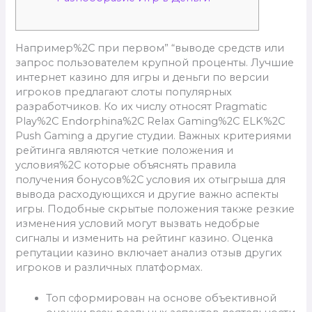
Например%2C при первом” “выводе средств или
запрос пользователем крупной проценты. Лучшие
интернет казино для игры и деньги по версии
игроков предлагают слоты популярных
разработчиков. Ко их числу относят Pragmatic
Play%2C Endorphina%2C Relax Gaming%2C ELK%2C
Push Gaming а другие студии. Важных критериями
рейтинга являются четкие положения и
условия%2C которые объяснять правила
получения бонусов%2C условия их отыгрыша для
вывода расходующихся и другие важно аспекты
игры. Подобные скрытые положения также резкие
изменения условий могут вызвать недобрые
сигналы и изменить на рейтинг казино. Оценка
репутации казино включает анализ отзыв других
игроков и различных платформах.
Топ сформирован на основе объективной