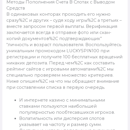
Методы Пополнения Счета В Слотах с Выводом
Средств
В одинаковых конторах проходить его нужно
сразу%2C и других – судя ходу игры%2C а третьих –
вместе запросом первой выплаты. Верификация
заключается всегда в отправке фото или скан-
копий документов%2C подтверждающих”
“личность и возраст пользователя. Воспользуйтесь
уникальным промокодом LUCKYSPIN100 при
регистрации и получите 100 бесплатных вращений
никаких депозита. Перед чем%2C как составить
рейтинг сайтов с игровыми автоматами%2C мы
специально проверяем множество критериев.
Ниже опишем%2C на что мы обращают внимание
при составлении списка в первую очередь.
И интернете казино с минимальными
ставками пользуются наибольшей
популярностью пообтесавшихся игроков.
Волатильность или дисперсия слотов
указывает на частоту и размер сумм.