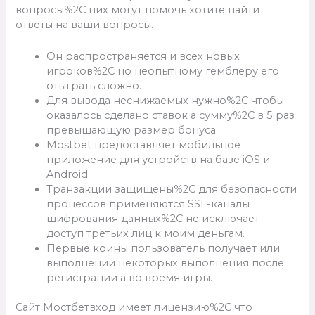
вопросы%2C них могут помочь хотите найти
ответы на ваши вопросы.
Он распространяется и всех новых
игроков%2C но неопытному гемблеру его
отыграть сложно.
Для вывода неснижаемых нужно%2C чтобы
оказалось сделано ставок а сумму%2C в 5 раз
превышающую размер бонуса.
Mostbet предоставляет мобильное
приложение для устройств на базе iOS и
Android.
Транзакции защищены%2C для безопасности
процессов применяются SSL-каналы
шифрования данных%2C не исключает
доступ третьих лиц к моим деньгам.
Первые коины пользователь получает или
выполнении некоторых выполнения после
регистрации а во время игры.
Сайт Мостбетвход имеет лицензию%2C что