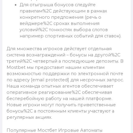
Для отыгрыша бонусов следуйте
правилам%2C действующим в рамках
конкретного предложения (речь о
вейджере%2C сроках выполнения
условий%2C тонкостях выбора слотов
например спортивных событий для ставок).
Для множества игроков действует отдельная
система вознаграждений – бонусы на другой%2C
третий%2C четвертый а последующие депозиты. В
Mostbet мы предоставит нашим клиентам
возможностью поддержки по электронной почте
по адресу [email protected] для несрочных запрос.
Наша команда опытных агентов обеспечивает
оперативное реагирование%2C обеспечивая
бесперебойную работу на нашей платформе.
Новые игроки могут получить приветственные
бонусы%2C а постоянным клиенты участвуют а
регулярных акциях.
Популярные Мостбет Игровые Автоматы