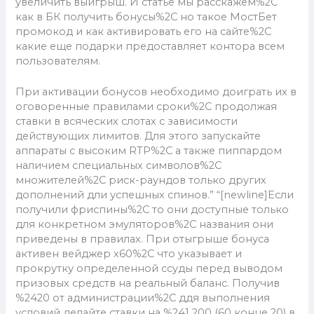
увеличить выигрыш. И статье мы расскажем%2C
как в БК получить бонусы%2C но такое МостБет
промокод и как активировать его на сайте%2C
какие еще подарки предоставляет контора всем
пользователям.
При активации бонусов необходимо доиграть их в
оговоренные правилами сроки%2C продолжая
ставки в всяческих слотах с зависимости
действующих лимитов. Для этого запускайте
аппараты с высоким RTP%2C а также пиппардом
наличием специальных символов%2C
множителей%2C риск-раундов только других
дополнений дли успешных спинов.” “[newline]Если
получили фриспины%2C то они доступные только
для конкретном эмуляторов%2C названия они
приведены в правилах. При отыгрыше бонуса
активен вейджер х60%2C что указывает и
прокрутку определенной ссуды перед выводом
призовых средств на реальный баланс. Получив
%2420 от администрации%2C ддя выполнения
условий делайте ставки на %241 200 (60 конце 20) в