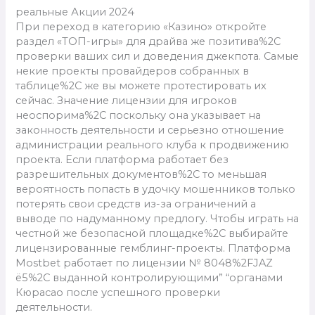
реальные Акции 2024
При переход в категорию «Казино» откройте
раздел «ТОП-игры» для драйва же позитива%2C
проверки ваших сил и доведения джекпота. Самые
некие проекты провайдеров собранных в
таблице%2C же вы можете протестировать их
сейчас. Значение лицензии для игроков
неоспорима%2C поскольку она указывает на
законность деятельности и серьезно отношение
администрации реального клуба к продвижению
проекта. Если платформа работает без
разрешительных документов%2C то меньшая
вероятность попасть в удочку мошенников только
потерять свои средств из-за ограничений а
выводе по надуманному предлогу. Чтобы играть на
честной же безопасной площадке%2C выбирайте
лицензированные гемблинг-проекты. Платформа
Mostbet работает по лицензии № 8048%2FJAZ
ё5%2C выданной контролирующими” “органами
Кюрасао после успешного проверки
деятельности.