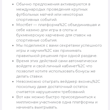
Обычно предложения активируются в
международых проведения крупных
футбольных матчей или некоторых
спортивных событий.
Мостбет — платформа%2C объединившая и
себе казино дли игры в слоты и
букмекерскую харчевню для ставок на
спортивные события.
Мы поделимся с вами секретами успешного
игры и научим%2C как принимать
правильной решения при одной раздаче.
Время этих действий сами автоматически
войдете и свой личный кабинет%2C что
позволит хотите использовать бонусы же
делать ставки.
Невозможно отыграть вейджер вконец%2C
поскольку даже достаточный остаток
считается нарушением требований.
Вот как можно быстро присоединиться к
миллионам участников одна платформы и
начинать выигрывать.