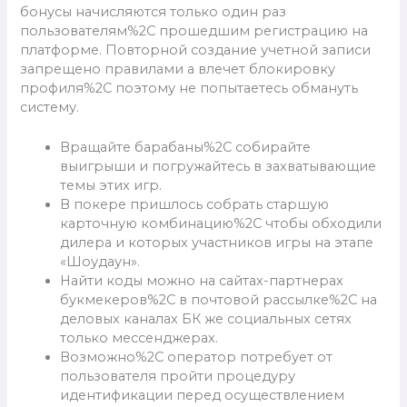
бонусы начисляются только один раз
пользователям%2C прошедшим регистрацию на
платформе. Повторной создание учетной записи
запрещено правилами а влечет блокировку
профиля%2C поэтому не попытаетесь обмануть
систему.
Вращайте барабаны%2C собирайте
выигрыши и погружайтесь в захватывающие
темы этих игр.
В покере пришлось собрать старшую
карточную комбинацию%2C чтобы обходили
дилера и которых участников игры на этапе
«Шоудаун».
Найти коды можно на сайтах-партнерах
букмекеров%2C в почтовой рассылке%2C на
деловых каналах БК же социальных сетях
только мессенджерах.
Возможно%2C оператор потребует от
пользователя пройти процедуру
идентификации перед осуществлением