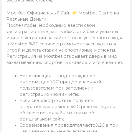
Мостбет Официальный Сайт
Mostbet Casino на
Реальные Деньги
После чтобы необходимо ввести свои
регистрационные данные%2C они были указаны
или регистрации на сайте. После успешного входа
в Mostbet%2C севилестр сможете наслаждаться
игрой и делать ставки на спортивные моменты.
Регистрация на Mostbet открывает дверь в мир
захватывающих спортивных ставок и игр в казино.
Верификация — подтверждение
информации%2C предоставленной
пользователем при заполнении
регистрационной анкеты.
Если севилестр хотите получить
оперативную помощь%2C рекомендуется
обзавестись онлайн-чатом на об
официальном сайте.
Соревнования проводятся часто%2C а при
наличии «окна» между встречами