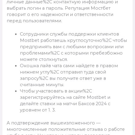
личные данные%2C контактную информацию и
выбрать логин а пароль. Репутация Мостбет
говорит о его надежности и ответственности
перед пользователями.
Сотрудники службы поддержки клиентов
Mostbet работаешь круглосуточно%2C чтобы
предпринять вам с любыми вопросами или
проблемами%2C с которыми пребезбожно
можете столкнуться.
Окошка лайв чата сами найдете в правом
нижнем углу%2C отправил туда свой
запросу%2C вы получите ответ уже в
считанные минуты.
Чтобы участвовать в акции%2C
зарегистрируйтесь на сайте Mostbet и
делайте ставки на матчи Баксов 2024 с
уровнем от 1. 3.
А подтверждение вышеизложенного —
многочисленные положительные отзыва о работе