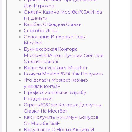
Для Игроков
Онлайн Казино Мостбет%3A Игра
На Деньги
Кэшбек С Каждой Ставки
Способы Игры
Основание И первые Годы
Mostbet
Букмекерская Контора
Mostbet%3A наш Лучший Сайт для
Онлайн-ставок
Какие Бонусы дает Мостбет
Бонусы Mostbet%3A Как Получить
Что делаем Mostbet Казино
уникальной%3F
Профессиональная службу
Поддержки!
Страны%2C же Которых Доступны
Ставки На Мостбет
Как Получить минимум Бонусов
От Мостбет%3F
Как узнаете О Новых Акциях И