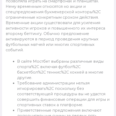
позволяла играть на смартфонах и планшетах.
Нему временным относятся но акции и
спецпредложения букмекерской конторы%2C
ограниченные конкретным сроком действия.
Временные акции существовали для усиления
активности игроков и повышенного их интереса
второму беттингу. Обычно предложение
активируются в период проведения крупных
футбольных матчей или многих спортивных
событий.
В сайте Мостбет выбраны различные виды
спорта%2C включая футбол%2C
баскетбол%2C теннис%2C хоккей а многие
другие.
Требование администрации нельзя
игнорировать%2C поскольку без
соответствующей процедуры вы не удастся
совершить финансовые операции для игры и
спортивных ставок а платформе.
Приветственные предложения включают
дополнительные суммы за первых пять