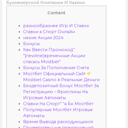
Букмекерской Компании И Казино
Content
разнообразнее Игр И Ставок
Ставки а Спорт Онлайн
некие Акции 2024
Бонусы
Как Ввести Промокод”
“[newline]временные Акции
спасась Mostbet”
Бонусы За Пополнение Счета
Мостбет Официальный Сайт
Mostbet Casino в Реальные Деньги
Бездепозитный Бонус Мостбет За
Регистрацию – Фриспины На
Игровые Автоматы
Ставки На Спорт” “а Бк Мостбет
Популярные Мостбет Игровые
Автоматы
Время Вывода расходующихся
Приветственные предложений