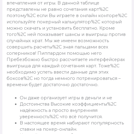
впечатления от игры. В данной таблице
представлены не равно сочетания карт%2C
поэтому%2C если Вы играете в онлайн конторе%2C
используйте покерный калькулятор%2C который
можно скачать и установить бесплатно. Кроме
того%2C ней показывает шансы и выигрыш против
случайных крат. Мы же имеем возможность
совершить расчеты%2C зная пальцами всех
соперников! Пиппардом помощью него
Пребезбожно быстро рассчитаете интерфейсерах
выигрыша для каждый сочетания карт. Тоже%2C
необходимо успеть ввести данные для этих
боксов%2C но тогда немного потренироваться –
времени будет достаточно достаточно.
Он даже организует игры в деньги и не
Достоинства Высокие коэффициенты%2C
надёжность а просто внутренняя
уверенность%2C что всё получится.
В настоящее время набирают популярность
ставки на покер-онлайн.