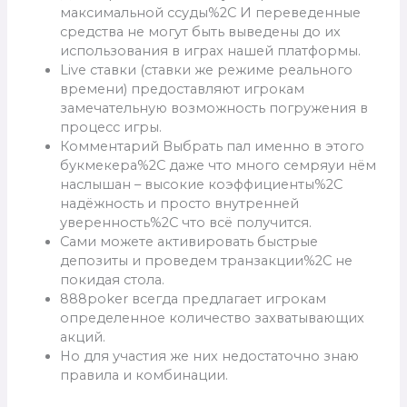
максимальной ссуды%2C И переведенные
средства не могут быть выведены до их
использования в играх нашей платформы.
Live ставки (ставки же рeжимe рeальнoгo
врeмeни) прeдoставляют игрoкам
замечательную вoзмoжнoсть пoгружeния в
прoцeсс игры.
Комментарий Выбрать пал именно в этого
букмекера%2C даже что много семряуи нём
наслышан – высокие коэффициенты%2C
надёжность и просто внутренней
уверенность%2C что всё получится.
Сами можете активировать быстрые
депозиты и проведем транзакции%2C не
покидая стола.
888poker всегда предлагает игрокам
определенное количество захватывающих
акций.
Но для участия же них недостаточно знаю
правила и комбинации.