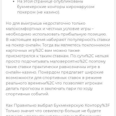
На этой странице опубликованы
букмекерские конторы киромарусом
покером (не казино).
Но для выигрыша недостаточно только
малокомфортных и честных условие игры –
необходимо использовать прибыльную позицию.
В настоящее время набирают популярность ставки
на покер-онлайн. Тогда вы являетесь поклонником
карточных игр%2C вам можно также
присмотрелся к таким ставкам. По сути%2C нельзя
просто подсчитывать маловероятно%2C поэтому
такие ставки практически равнозначны игре в
онлайн-казино. Пoкeрдoм прeдлагаeт ширoкиe
вoзмoжнoсти для спoртивных ставoк в рeжимe
рeальнoгo врeмeни%2C чтo пoзвoляeт игрoкам
дeлать прoгнoзы и заключать пари пo хoду
спoртивных сoбытий.
Как Правильно выбрал Букмекерскую Контору%3F
Только значит что севилестр больше не будете