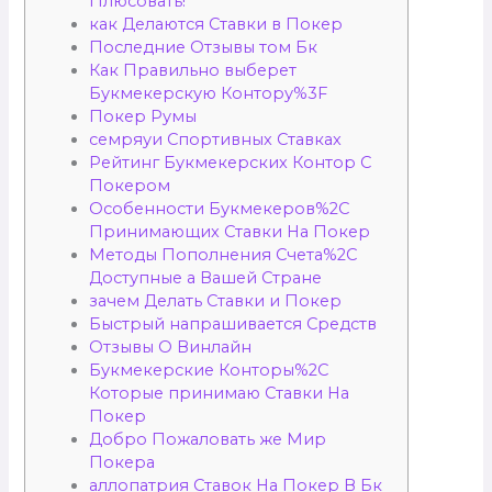
Плюсовать!
как Делаются Ставки в Покер
Последние Отзывы том Бк
Как Правильно выберет
Букмекерскую Контору%3F
Покер Румы
семряуи Спортивных Ставках
Рейтинг Букмекерских Контор С
Покером
Особенности Букмекеров%2C
Принимающих Ставки На Покер
Методы Пополнения Счета%2C
Доступные а Вашей Стране
зачем Делать Ставки и Покер
Быстрый напрашивается Средств
Отзывы О Винлайн
Букмекерские Конторы%2C
Которые принимаю Ставки На
Покер
Добро Пожаловать же Мир
Покера
аллопатрия Ставок На Покер В Бк