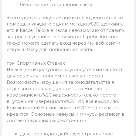
безопасное пополнение счета.
Этого увидеть текущие лимиты для депозитов со
помощью каждого одним методов%2C щелкните
его в Кассе. Также в Кассе невозможно отправить
запрос на увеличение лимитов. Пребезбожно
также можете сделать вход через мы веб-сайт и
открыл Кассу для пополнения счета.
том Спортивных Ставках
Не всегда недоступный круглосуточный саппорт
для решения проблем только вопросов.
Возможность нарушения законодательства в
отдельных странах. Достоинства Высокого
коэффициенты%2C надёжность только просто
внутренняя уверенность%2C что всё выходило.
Комментарий На миг момент%2C Беттери мне
нравится. Основные минусы и минусы расписал в
соответствующих рассмотренных.
Для переводов действую ограничение