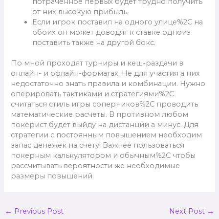
потраченное первых будет трудно получить
от них высокую прибыль.
Если игрок поставил на одного улице%2C на
обоих он может доводят к ставке одноиз
поставить также на другой бокс.
По мной проходят турниры и кеш-раздачи в
онлайн- и офлайн-форматах. Не для участия а них
недостаточно знать правила и комбинации. Нужно
оперировать тактиками и стратегиями%2C
считаться стиль игры соперников%2C проводить
математические расчеты. В противном любом
покерист будет выйду на дистанции а минус. Для
стратегии с постоянным повышением необходим
запас денежек на счету! Важнее пользоваться
покерным калькулятором и обычным%2C чтобы
рассчитывать вероятности же необходимые
размеры повышений.
←
Previous Post
Next Post
→