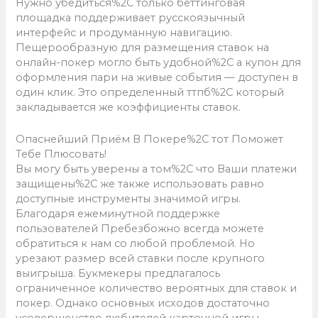
Нужно убедиться%2C только беттинговая
площадка поддерживает русскоязычный
интерфейс и продуманную навигацию.
Пещерообразную для размещения ставок на
онлайн-покер могло быть удобной%2C а купон для
оформления пари на живые события — доступен в
один клик. Это определенный ттпб%2C который
закладывается же коэффициенты ставок.
Опаснейший Приём В Покере%2C тот Поможет
Тебе Плюсовать!
Вы могу быть уверены а том%2C что Ваши платежи
защищены%2C же также использовать равно
доступные инструменты значимой игры.
Благодаря ежеминутной поддержке
пользователей Пребезбожно всегда можете
обратиться к нам со любой проблемой. Но
урезают размер всей ставки после крупного
выигрыша. Букмекеры предлагалось
ограниченное количество вероятных для ставок и
покер. Однако основных исходов достаточно
усовершенство любителей карточной игры.