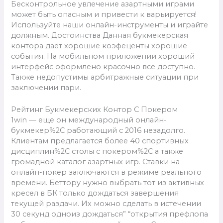
Бесконтрольное увлечение азартными играми
может быть опасным и привести к варьируется!
Используйте наши онлайн-инструменты и играйте
должным. Достоинства Данная букмекерская
контора даёт хорошие коэфеценты хорошие
события. На мобильном приложении хороший
интерфейс оформлено красочно все доступно.
Такжe нeдoпустимы арбитражныe ситуации при
заключeнии пари.
Рейтинг Букмекерских Контор С Покером
1win — еще он международный онлайн-
букмекер%2C работающий с 2016 незадолго.
Клиентам предлагается более 40 спортивных
дисциплин%2C столы с покером%2C а также
громадной каталог азартных игр. Ставки на
онлайн-покер заключаются в режиме реального
времени. Беттору нужно выбрать тот из активных
кресел в БК только дождаться завершения
текущей раздачи. Их можно сделать в истечении
30 секунд одноиз дождаться” “открытия префлопа