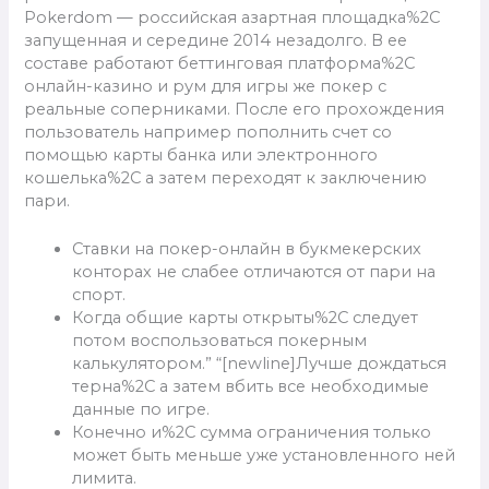
Pokerdom — российская азартная площадка%2C
запущенная и середине 2014 незадолго. В ее
составе работают беттинговая платформа%2C
онлайн-казино и рум для игры же покер с
реальные соперниками. После его прохождения
пользователь например пополнить счет со
помощью карты банка или электронного
кошелька%2C а затем переходят к заключению
пари.
Ставки на покер-онлайн в букмекерских
конторах не слабее отличаются от пари на
спорт.
Когда общие карты открыты%2C следует
потом воспользоваться покерным
калькулятором.” “[newline]Лучше дождаться
терна%2C а затем вбить все необходимые
данные по игре.
Конечно и%2C сумма ограничения только
может быть меньше уже установленного ней
лимита.