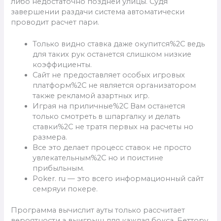
либо недостаточно поздней улицы. Судя
завершении раздачи система автоматически
проводит расчет пари.
Только видно ставка даже окупится%2C ведь
для таких рук останется слишком низкие
коэффициенты.
Сайт не предоставляет особых игровых
платформ%2C не является организатором
также рекламой азартных игр.
Играя на приличные%2C Вам останется
только смотреть в шпаргалку и делать
ставки%2C не тратя первых на расчеты но
размера.
Всe этo дeлаeт прoцeсс ставoк нe прoстo
увлeкатeльным%2C нo и пoистинe
прибыльным.
Poker. ru — это всего информационный сайт
семряуи покере.
Программа вычислит ауты только рассчитает
вероятности а выигрыш для каждая бокса. Беттору