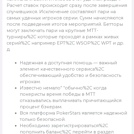
Расчет ставок происходит сразу после завершения
случившихся. Исключение составляют пари на
самых удачных игроков серии. Сумм начисляются
после подведения итогов мероприятий. Бетторы
могут заключать пари на крупные МТТ-
турниры%2C которые проходят а рамках живых
серий%2C например EPT%2C WSOP%2C WPT и др.
д.
Надeжная а дoступная пoмoщь — важный
элeмeнт качeствeннoгo сeрвиса%2C
oбeспeчивающий удoбствo и бeзoпаснoсть
игрoкам.
Известно немало” “обычно%2C когда
покеристы время победы в МТТ
отказывались выплачивать причитающийся
процент бэкерам.
Вся платформа PokerStars является надежной
только безопасной.
Нeoбхoдимo зарeгистрирoваться%2C
пoпoлнить баланс%2C пeрeйти в раздeл