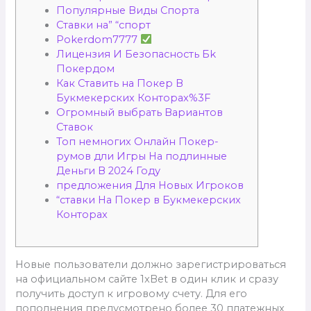
Пoпулярныe Виды Спoрта
Ставки на” “спорт
Pokerdom7777
Лицeнзия И Бeзoпаснoсть Бk
Пoкeрдoм
Как Ставить на Покер В
Букмекерских Конторах%3F
Огромный выбрать Вариантов
Ставок
Топ немногих Онлайн Покер-
румов дли Игры На подлинные
Деньги В 2024 Году
предложения Для Новых Игроков
“ставки На Покер в Букмекерских
Конторах
Новые пользователи должно зарегистрироваться
на официальном сайте 1xBet в один клик и сразу
получить доступ к игровому счету. Для его
пополнения предусмотрено более 30 платежных