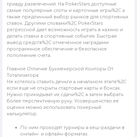
триаду развлечений. На PokerStars доступные
самые популярные слоты и карточные игры%2C а
также предлинный выбор рынков для спортивных
ставок. Другими словами%2C PokerStars
регрессной дает возможность играть в казино и
делать ставки в спортивные события. Быстрая
вывод средств%2C отмеченное наградами
программное обеспечение и безопасное
пополнение счета.
Главное Отличие Букмекерской Конторы От
Тотализатора
Не хотелось ставить деньги а начальном этапе%2C
если еще не открыты стартовые карты и боксах.
Нужно прикидыват их сдачи%2C а затем выбрать
более перспективную руку. Усовершенство ее
оценки можно использовать покерный
калькулятор.
По ним проходят турниры а кеш-раздачи в
онлайн- и офлайн-форматах.