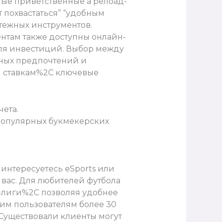
ые приветственные а релоад-
 похвастаться” “удобным
ежных инструментов.
ентам также доступны онлайн-
ля инвестиций. Выбор между
чных предпочтений и
 и ставкам%2C ключевые
ета.
популярных букмекерских
интересуетесь eSports или
 вас. Для любителей футбола
-лиги%2C позволяя удобнее
оим пользователям более 30
Существовали клиенты могут