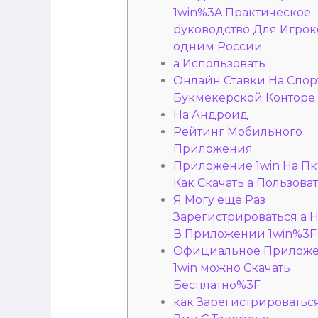
1win%3A Практическое
руководство Для Игрок
одним России
а Использовать
Онлайн Ставки На Спор
Букмекерской Конторе
На Андроид
Рейтинг Мобильного
Приложения
Приложение 1win На П
Как Скачать а Пользова
Я Могу еще Раз
Зарегистрироваться а 
В Приложении 1win%3F
Официальное Прилож
1win можно Скачать
Бесплатно%3F
как Зарегистрироваться