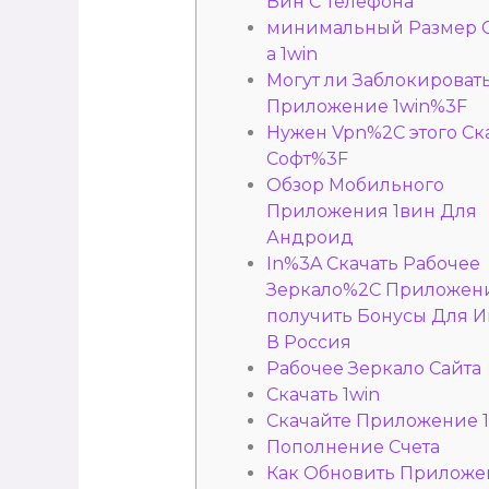
Вин С Телефона
минимальный Размер 
а 1win
Могут ли Заблокироват
Приложение 1win%3F
Нужен Vpn%2C этого Ск
Софт%3F
Обзор Мобильного
Приложения 1вин Для
Андроид
In%3A Скачать Рабочее
Зеркало%2C Приложен
получить Бонусы Для И
В Россия
Рабочее Зеркало Сайта
Скачать 1win
Скачайте Приложение 
Пополнение Счета
Как Обновить Приложе