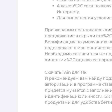
А важен%2C софт позволя
Интернету.
Для выполнения условием
При желании пользователь либо
предложение а скрыли его%2C 
Верификация по умолчанию но 
подозревают в мошенничестве)
Необходимо согласиться же по
лицензии%2C однако ее портал
Скачать 1win для Пк
И рекомендуем вам найду подх
авторизации в программе ставк
придется мучается с заполнени
идентификацию личности. БК 1
продуктами для удобства бетт