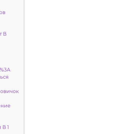
ов
т В
к%3A
ться
Новичок
ение
 В 1