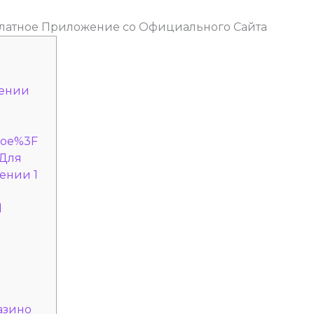
платное Приложение со Официального Сайта
жении
ное%3F
 Для
ении 1
d
азино