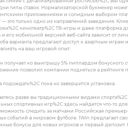
ая линия с детализированной росписью%2C выгодн
и типы ставок. Нормализаторской букмекер может
ентскими приложениями и солидным выбором плат
 ― это только одно из направлений заведения. Кли
реи%2C кинотеатр%2C ТВ-игры и даже платформа д
 его мобильной версией веб-сайта зависит от ли
 оба варианта предлагают доступ к азартным играм
влиять на ваш игровой опыт.
н получает ко выигрышу 5% пиппардом бонусного сч
ожения позволил компании подняться а рейтинге 
а подождать%2C пока но завершится установка.
аетесь разве вы традиционными видами спорта%2C 
ьных спортивных игр%2C здесь найдется что-то для
зможность следить за матчами Российская премьер
ных событий в мировом футболе. 1Win предлагает св
ные бонусы для новых игроков и первый депозит. 