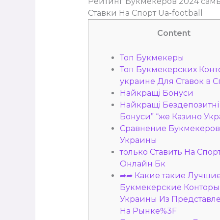
Рейтинг Букмекеров 2024 самы
Ставки На Спорт Ua-football
Content
Топ Букмекеры
Топ Букмекерских Конт
украине Для Ставок в С
Найкращі Бонуси
Найкращі Бездепозитні
Бонуси” “же Казино Укр
Сравнение Букмекеров
Украины
только Ставить На Спор
Онлайн Бк
➦➦ Какие такие Лучши
Букмекерские Конторы
Украины Из Представл
На Рынке%3F