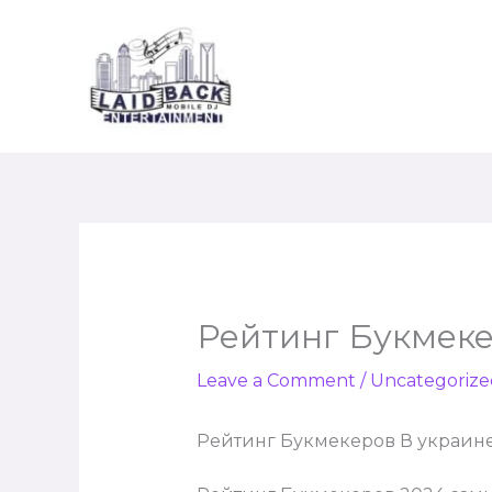
Skip
to
content
Рейтинг Букмеке
Leave a Comment
/
Uncategorize
Рейтинг Букмекеров В украине