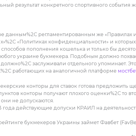
ный результат конкретного спортивного события же
е данным%2C регламентированным же «Правилах и
х»%2C «Политиках конфиденциальности» и которых д
 способов пополнения кошелька и только бы десято
любого украине букмекера. Подобным должно похвас
е должно%2C заслуживали отдельного упоминает. Эт
К%2C работающих на аналогичной платформе
мостбе
керские конторы для ставок готова предложить ще
х пунктов конторы получают плохого оценки%2C то 
они не допускаются.
3 года действующие допуски КРАИЛ на деятельность
рейтинге букмекеров Украины займет Фавбет (FavBet