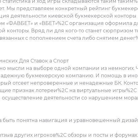
 статистика и ход игры складываются таким таким%
чет. Мы представляем конкретный рейтинг букмеке
ция деятельности киевской букмекерской конторы «
ом «ФАВБЕТ» и «ВБЕТ»%2C организация оформила д
ой конторы. Вряд ли для кого-то станет сюрпризом 
язанных с пополнением счета либо снятием денег
нских Для Ставок а Спорт
о мысли на выборе одной компании из немногих. Чт
надежную букмекерскую компанию. И помощь в ино
орый отсеет непроверенные и ненадежные БК. Кон
ие признак лотереи%2C на виртуальные игры%2C
ом осуществление деятельности со нарушением мора
а быть понятна навигация и уравновешенный дизай
тзыв других игроков%2C обзоры и посты и форумах.