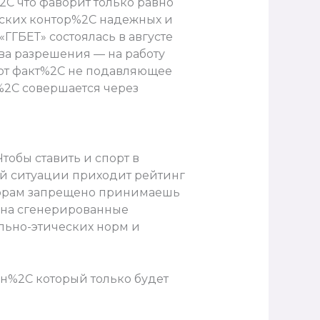
2C что фаворит только равно
рских контор%2C надежных и
ГГБЕТ» состоялась в августе
ва разрешения — на работу
тот факт%2C не подавляющее
%2C совершается через
обы ставить и спорт в
й ситуации приходит рейтинг
торам запрещено принимаешь
 на сгенерированные
льно-этических норм и
н%2C который только будет