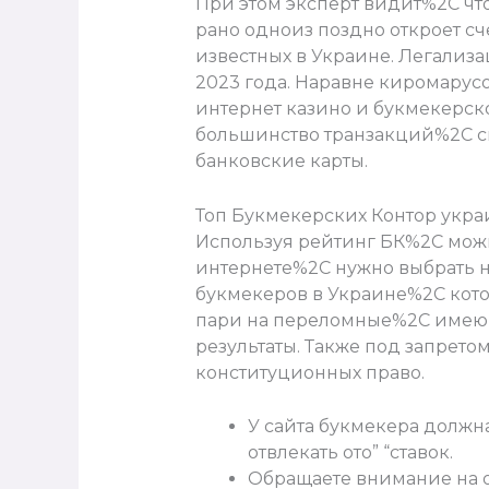
При этом эксперт видит%2C что
рано одноиз поздно откроет с
известных в Украине. Легализа
2023 года. Наравне киромарус
интернет казино и букмекерск
большинство транзакций%2C св
банковские карты.
Топ Букмекерских Контор украи
Используя рейтинг БК%2C можн
интернете%2C нужно выбрать 
букмекеров в Украине%2C кот
пари на переломные%2C имеющ
результаты. Также под запрет
конституционных право.
У сайта букмекера должн
отвлекать ото” “ставок.
Обращаете внимание на о