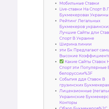
Мобильные Ставки
Live-ставки На Спорт В
Букмекеровах Украины
Рейтинг Легальных
Букмекеров украински
Лучшие Сайты дли Став
Спорт В Украине
Ширина линии
эти Бк Предлагают сам
Высокие Коэффициент
Какие Сайты Ставок 
Спорт эти Популярные 
белоруссии%3F
События ддя Ставок В
грузинских Букмекерах
Лицензионные (легаль
Украинские Букмекерс
Конторы
Обзор Букмекеров%2C