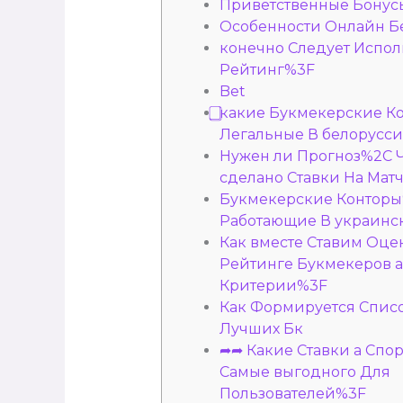
Приветственные Бонус
Особенности Онлайн Б
конечно Следует Испол
Рейтинг%3F
Bet
⃣какие Букмекерские К
Легальные В белорусс
Нужен ли Прогноз%2C 
сделано Ставки На Мат
Букмекерские Контор
Работающие В украинс
Как вместе Ставим Оце
Рейтинге Букмекеров а
Критерии%3F
Как Формируется Спис
Лучших Бк
➦➦ Какие Ставки а Спор
Самые выгодного Для
Пользователей%3F