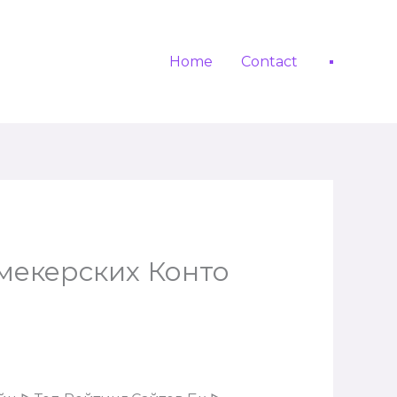
Home
Contact
мекерских Конто