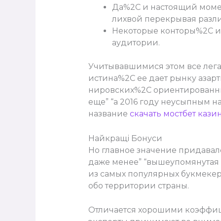
Да%2C и настоящий момен
лихвой перекрывая разли
Некоторые конторы%2C и
аудитории.
Учитывавшимися этом все лега
истина%2C ее дает рынку азарт
нировских%2C ориентированных
еще” “а 2016 году неусыпным н
название
скачать мостбет кази
Найкращі Бонуси
Но главное значение придавал
даже менее” “вышеупомянутая 
из самых популярных букмекер
обо территории страны.
Отличается хорошими коэффиц