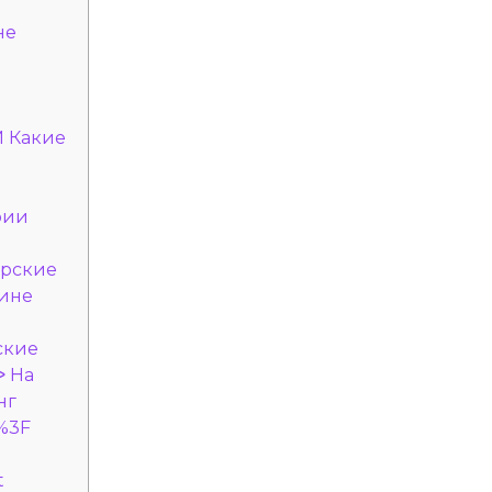
не
И Какие
рии
рские
аине
ские
ᐉ На
нг
%3F
t