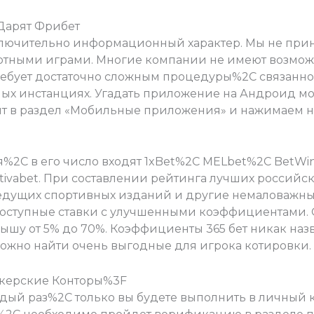
Дарят Фрибет
ключительно информационный характер. Мы не прин
артными играми. Многие компании не имеют возмож
ребует достаточно сложным процедуры%2C связан
ых инстанциях. Угадать приложение на Андроид мо
т в раздел «Мобильные приложения» и нажимаем на 
я%2C в его число входят 1xBet%2C MELbet%2C BetW
etivabet. При составлении рейтинга лучших российс
едущих спортивных изданий и другие немаловажны
ступные ставки с улучшенными коэффициентами. О
рышу от 5% до 70%. Коэффициенты 365 бет никак наз
ожно найти очень выгодные для игрока котировки.
екерские Конторы%3F
дый раз%2C только вы будете выполнить в личный 