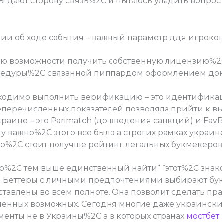
ы дают сторону связь%2C и пытаюсь уладить вопрос
и об ходе события – важный параметр ддя игроков
ю возможности получить собственную лицензию%2C 
цедуры%2C связанной пиппардом оформлением док
ходимо выполнить верификацию – это идентификац
перечисленных показателей позволяла прийти к в
аине – это Parimatch (до введения санкций) и FavB
 важно%2C этого все было а строгих рамках украин
%2C стоит получше рейтинг легальных букмекеров 
о%2C тем выше единственный найти” “этот%2C знак
. Беттеры с личными предпочтениями выбирают б
тавлены во всем полноте. Она позволит сделать пр
вленных возможных. Сегодня многие даже украинск
енты не в Украины%2C а в которых странах
мостбет