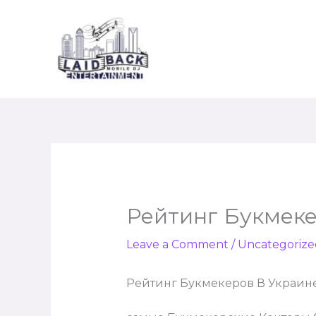
Skip
to
content
Рейтинг Букмеке
Leave a Comment
/
Uncategorize
Рейтинг Букмекеров В Украине