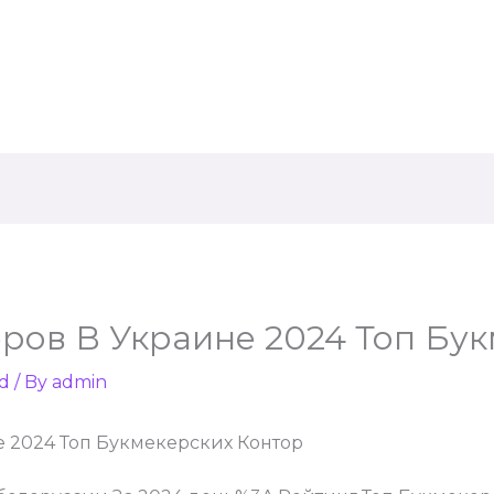
ров В Украине 2024 Топ Бук
d
/ By
admin
 2024 Топ Букмекерских Контор