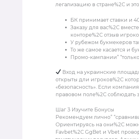
легализацию в стране%2C и это
БК принимает ставки и 4
Заказу для вас%2C вмест
конторе%2C отзыв игроков
У рубежом букмекеров та
То же самое касается и б
Промо-кампании” “только
Вход на украинские площадк
открыты дли игроков%2C котор
«безопасность». Если компания
правовом поле%2C соблюдать з
Шаг 3 Изучите Бонусы
Рекомендуем лично” “сравнива
Ориентируясь на они%2C можн
Favbet%2C GgBet и Vbet прово