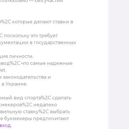
 полюбовно — без участия
%2C которые делают ставки в
поскольку это требует
ументации в государственных
ия личности.
ывод%2C что самые надежные
et.
е законодательства и
в Украине.
омый вид спорта%2C сделать
укмекеров%2C недалеко
авильную ставку%2C выбрать
ие букмекеры предпочитают
 вход
.