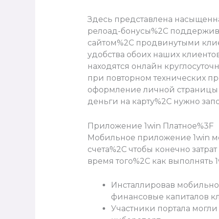
Здесь представлена насыщенн
релоад-бонусы%2C поддерживаю
сайтом%2C продвинутыми кли
удобства обоих наших клиентов
находятся онлайн круглосуточ
при повторном технических пр
оформление личной страницы на
деньги на карту%2C нужно зап
Приложение 1win Платное%3F
Мобильное приложение 1win м
счета%2C чтобы конечно затрат
время того%2C как выполнять 1
Инсталлировав мобильное
финансовые капиталов кл
Участники портала могл