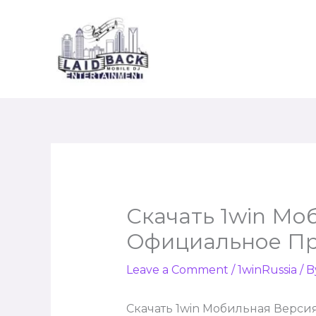
Skip
to
content
Скачать 1win Мо
Официальное П
Leave a Comment
/
1winRussia
/ 
Скачать 1win Мобильная Верс