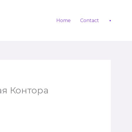
Home
Contact
ая Контора