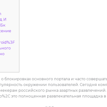
n
д И
 Бк
сение
roid%3F
ьного
но
ь о блокировках основного портала и часто совершат
опулярность окружении пользователей. Сегодня ком
екерам российского рынка азартных развлечений.
но%2C это полноценная развлекательная площадка в 