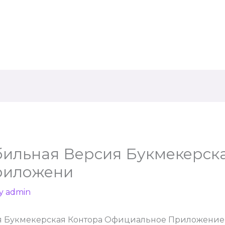
бильная Версия Букмекерск
риложени
By
admin
ия Букмекерская Контора Официальное Приложение