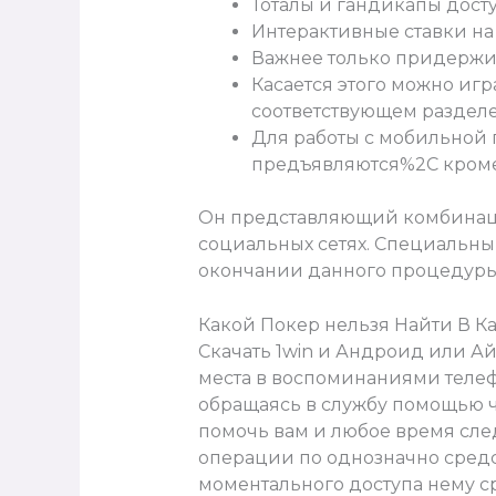
Тоталы и гандикапы дост
Интерактивные ставки на 
Важнее только придержив
Касается этого можно иг
соответствующем разделе
Для работы с мобильной 
предъявляются%2C кроме
Он представляющий комбинаци
социальных сетях. Специальный
окончании данного процедуры 
Какой Покер нельзя Найти В К
Скачать 1win и Андроид или Ай
места в воспоминаниями телеф
обращаясь в службу помощью ч
помочь вам и любое время сле
операции по однозначно средс
моментального доступа нему с