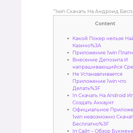
“1win Скачать На Андроид Бе
Content
Какой Покер нельзя На
Казино%3A
Приложение 1win Плат
Внесение Депозита И
напрашивающийся Сре
Не Устанавливается
Приложение 1win что
Делать%3F
In Скачать На Android И
Создать Аккаунт
Официальное Прилож
1win невозможно Скача
Бесплатно%3F
In Сайт – Обзор Букмек