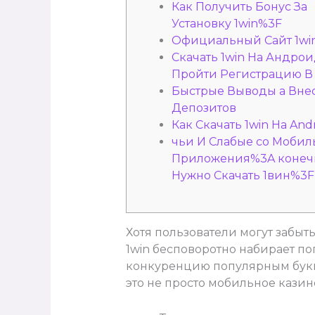
Как Получить Бонус За
Установку 1win%3F
Официальный Сайт 1wi
Скачать 1win На Андрои
Пройти Регистрацию В
Быстрые Выводы а Вне
Депозитов
Как Скачать 1win На And
чьи И Слабые со Мобил
Приложения%3A конеч
Нужно Скачать 1вин%3F
Хотя пользователи могут забыт
1win бесповоротно набирает п
конкуренцию популярным букм
это не просто мобильное кази