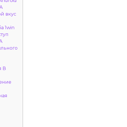
Android
A
й вкус
а 1win
ступ
A
ильного
я В
жение
ная