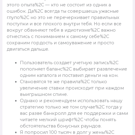
этого опыта%2C — кто не состоит из одних а
ошибок. Да%2C всегда ты совершаешь ужасные
глупо%2C но это не перечеркивает правильных
поступки и все плохого внутри тебя. Но если все
вокруг обвиняют тебя в идиотизме%2C важно
отнестись с пониманием к самому себе%2C
сохраним гордость и самоуважение и просто
двигаться дальше.
Пользователь создает учетную запись%2C
пополняет баланс%2C выбирает развлечение
одним каталога и поставил деньги на кон.
Становятся те же правила%2C только
увеличение ставки происходит при каждом
выигрышном спине.
Однако и рекомендуем использовать нашу
стратегию только же том случае%2C тогда у
вас разве банкролл для ее поддержки и сами
читаете мелкий шрифт%2C чтобы понять
обстоятельства бонусных раундов.
Я попросил 100 тысяч в долг у жены%2C