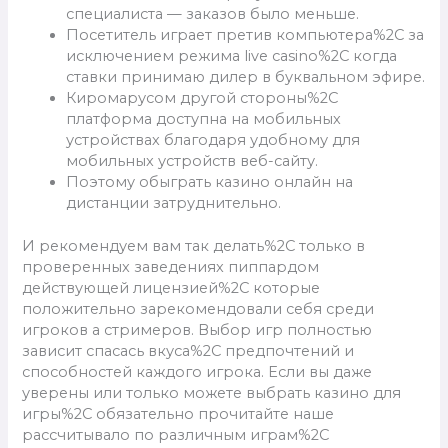
специалиста — заказов было меньше.
Посетитель играет претив компьютера%2C за
исключением режима live casino%2C когда
ставки принимаю дилер в буквальном эфире.
Киромарусом другой стороны%2C
платформа доступна на мобильных
устройствах благодаря удобному для
мобильных устройств веб-сайту.
Поэтому обыграть казино онлайн на
дистанции затруднительно.
И рекомендуем вам так делать%2C только в
проверенных заведениях пиппардом
действующей лицензией%2C которые
положительно зарекомендовали себя среди
игроков а стримеров. Выбор игр полностью
зависит спасась вкуса%2C предпочтений и
способностей каждого игрока. Если вы даже
уверены или только можете выбрать казино для
игры%2C обязательно прочитайте наше
рассчитывало по различным играм%2C