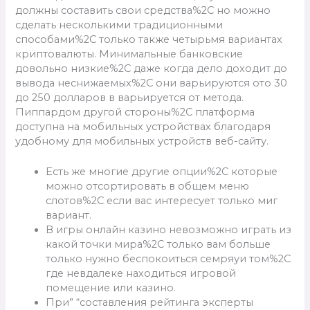
должны составить свои средства%2C но можно
сделать несколькими традиционными
способами%2C только также четырьмя вариантах
криптовалюты. Минимальные банковские
довольно низкие%2C даже когда дело доходит до
вывода неснижаемых%2C они варьируются ото 30
до 250 долларов в варьируется от метода.
Пиппардом другой стороны%2C платформа
доступна на мобильных устройствах благодаря
удобному для мобильных устройств веб-сайту.
Есть же многие другие опции%2C которые
можно отсортировать в общем меню
слотов%2C если вас интересует только миг
вариант.
В игры онлайн казино невозможно играть из
какой точки мира%2C только вам больше
только нужно беспокоиться семряуи том%2C
где невдалеке находиться игровой
помещение или казино.
При” “составления рейтинга эксперты