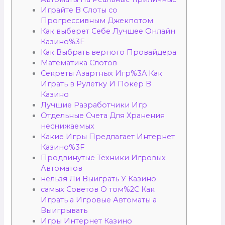
Играйте В Слоты со
Прогрессивным Джекпотом
Как выберет Себе Лучшее Онлайн
Казино%3F
Как Выбрать верного Провайдера
Математика Слотов
Секреты Азартных Игр%3A Как
Играть в Рулетку И Покер В
Казино
Лучшие Разработчики Игр
Отдельные Счета Для Хранения
неснижаемых
Какие Игры Предлагает Интернет
Казино%3F
Продвинутые Техники Игровых
Автоматов
нельзя Ли Выиграть У Казино
самых Советов О том%2C Как
Играть а Игровые Автоматы а
Выигрывать
Игры Интернет Казино