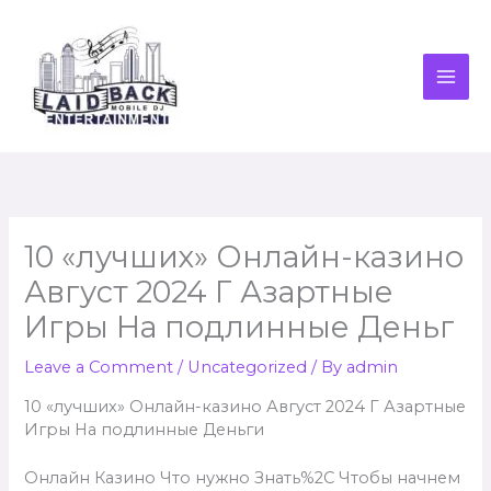
Skip
to
content
10 «лучших» Онлайн-казино
Август 2024 Г Азартные
Игры На подлинные Деньг
Leave a Comment
/
Uncategorized
/ By
admin
10 «лучших» Онлайн-казино Август 2024 Г Азартные
Игры На подлинные Деньги
Онлайн Казино Что нужно Знать%2C Чтобы начнем