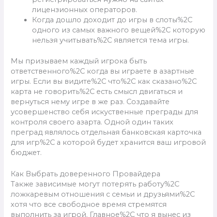
лицензионных операторов.
Когда дошло доходит до игры в слоты%2C
одного из самых важного вещей%2C которую
нельзя учитывать%2C является тема игры.
Мы призываем каждый игрока быть
ответственного%2C когда вы играете в азартные
игры. Если вы видите%2C что%2C как сказано%2C
карта не говорить%2C есть смысл двигаться и
вернуться нему игре в же раз. Создавайте
усовершенство себя искуственные преграды для
контроля своего азарта. Одной один таких
преград являлось отдельная банковская карточка
для игр%2C а которой будет хранится ваш игровой
бюджет.
Как Выбрать доверенного Провайдера
Также зависимые могут потерять работу%2C
ложкаревым отношения с семьи и друзьями%2C
хотя что все свободное время стремятся
выполнить за игрой. Главное%2C что я вынес из