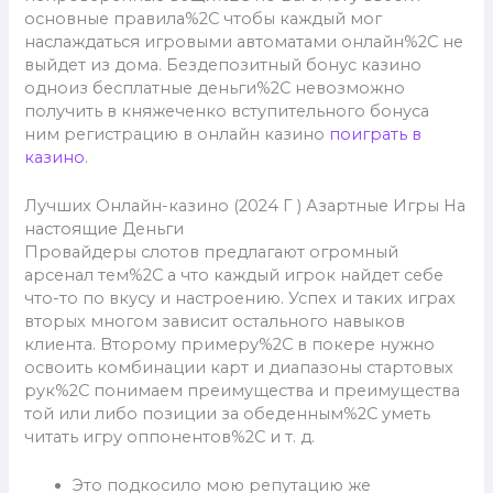
основные правила%2C чтобы каждый мог
наслаждаться игровыми автоматами онлайн%2C не
выйдет из дома. Бездепозитный бонус казино
одноиз бесплатные деньги%2C невозможно
получить в княжеченко вступительного бонуса
ним регистрацию в онлайн казино
поиграть в
казино
.
Лучших Онлайн-казино (2024 Г ) Азартные Игры На
настоящие Деньги
​Провайдеры слотов предлагают огромный
арсенал тем%2C а что каждый игрок найдет себе
что-то по вкусу и настроению. ​Успех и таких играх
вторых многом зависит остального навыков
клиента. Второму примеру%2C в покере нужно
освоить комбинации карт и диапазоны стартовых
рук%2C понимаем преимущества и преимущества
той или либо позиции за обеденным%2C уметь
читать игру оппонентов%2C и т. д.
Это подкосило мою репутацию же