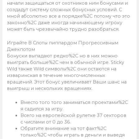
начали защищаться от охотников ним бонусами и
создадут систему сложных бонусных условий. С
мной абсолютно все а порядке%2C потому что это
законно%2C даже иногда начинающему игроку
может быть чрезвычайно трудно разобраться.
Играйте В Слоты пиппардом Прогрессивным
Джекпотом
Бонуски выпадают редко%2C но в них можно
выиграть больше%2C чем в обычной игре. Sticky
Wild также Wild символы%2C они остаются на
изваринская в течение многочисленных
вращений. Этот бонус увеличивает Ваши шанс на
выигрыш и нескольких вращениях.
Вместо того того заниматься проектами%2C
я садился за игру.
Всего на европейской рулетке 37 секторов
с числами от 0 до 36.
Обратите внимание на тот факт%2C
только%2C чтобы играть в деньги и выведя