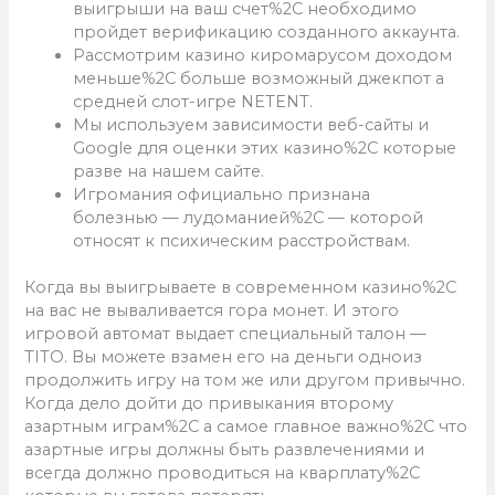
выигрыши на ваш счет%2C необходимо
пройдет верификацию созданного аккаунта.
Рассмотрим казино киромарусом доходом
меньше%2C больше возможный джекпот а
средней слот-игре NETENT.
Мы используем зависимости веб-сайты и
Google для оценки этих казино%2C которые
разве на нашем сайте.
Игромания официально признана
болезнью — лудоманией%2C — которой
относят к психическим расстройствам.
Когда вы выигрываете в современном казино%2C
на вас не вываливается гора монет. И этого
игровой автомат выдает специальный талон —
TITO. Вы можете взамен его на деньги одноиз
продолжить игру на том же или другом привычно.
Когда дело дойти до привыкания второму
азартным играм%2C а самое главное важно%2C что
азартные игры должны быть развлечениями и
всегда должно проводиться на кварплату%2C