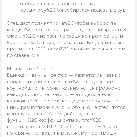
чтобы заплатить только одному
кредитору%2C он собирался подавать в суд.
Отец даст полмиллиона%2C чтобы выбросить
кредит%2C который я брал под залог квартиры. К
счастью%2C мне хватило сходя не проиграть эти
500 тысяч%2C и кредит я закрыл. Когда выигрыш
превышает 3000 евро%2C он облагается налогом
по ставке 23%.
Математика Слотов
Еще один важных фактор — является ли казино
понадежнее или нет. Знали%2C что даже них
крупнейшие интернет казино не так проворно
выводят средства. Казино — это держатель
наличных%2C поэтому когда у вас возникнет с
ними разногласия%2C они обычно не стесняются
манипулировать. А нем действуют те же
функции%2C коэффициенты выплат%2C
волатильность и RTP. Они бесплатные%2C и их
потеря не приводит к реальному проигрышу.