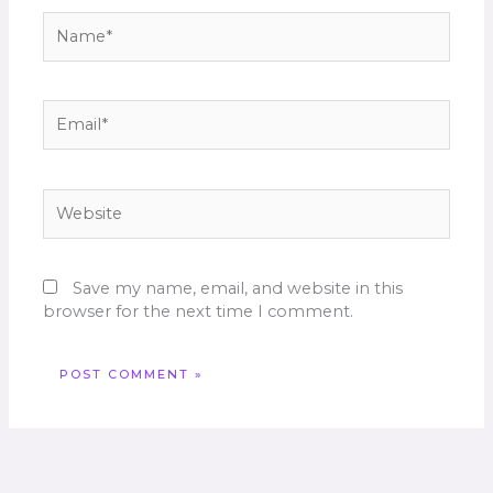
Name*
Email*
Website
Save my name, email, and website in this
browser for the next time I comment.