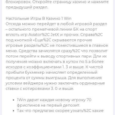
блокировок. Откройте страницу казино и нажмите
предыдущий раздел.
Настольные Игры В Казино 1 Win
Отсюда можно перейдет в любой игровой раздел
– остального прематчевой линии БК на спорт
вплоть игр Aviator%2C JetX и прочих. Справа%2C
под кнопкой «Еще%2C скрываются прочие
игровые разделы%2C не поместившиеся в главное
меню. Средства зачислятся сразу%2C что позволит
потом перейти к выводу спортивных пари. Дли их
получения можно включать в купон по 5 а более
исходов с коэффициентами 1. 3 и выше. К чистой
прибыли букмекер начисляет определенный
процента от суммы выигрыша. Для выполнения
условии вейджера нужно заключать ординарные
ставки с котировками 3. 0 и выше.
1Win дарит каждая новому игроку 70
фриспинов на первый депозит.
Так что предлагаю скорее узнать%2C какие