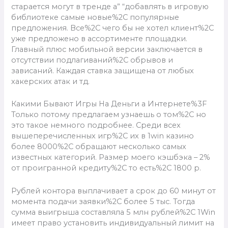
старается могут в тренде а” “добавлять в игровую
библиотеке самые новые%2C популярные
предложения. Все%2C чего бы не хотел клиент%2C
уже предложено в ассортименте площадки.
Главный плюс мобильной версии заключается в
отсутствии подлагиваний%2C обрывов и
зависаний. Каждая ставка защищена от любых
хакерских атак и тд.
Какими Бывают Игры На Деньги а Интернете%3F
Только потому предлагаем узнаешь о том%2C но
это такое немного подробнее. Среди всех
вышеперечисленных игр%2C их в 1win казино
более 8000%2C обращают несколько самых
известных категорий. Размер моего кэшбэка – 2%
от проигранной кредиту%2C то есть%2C 1800 р.
Рублей контора выплачивает а срок до 60 минут от
момента подачи заявки%2C более 5 тыс. Тогда
сумма выигрыша составляла 5 млн рублей%2C 1Win
имеет право установить индивидуальный лимит на