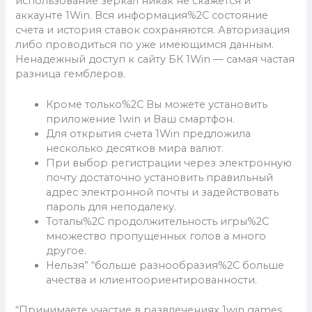
использование зеркал никак не скажется и
аккаунте 1Win. Вся информация%2C состояние
счета и история ставок сохраняются. Авторизация
либо проводиться по уже имеющимся данным.
Ненадежный доступ к сайту БК 1Win — самая частая
разница гемблеров.
Кроме только%2C Вы можете установить
приложение 1win и Ваш смартфон.
Для открытия счета 1Win предложила
несколько десятков мира валют.
При выбор регистрации через электронную
почту достаточно установить правильный
адрес электронной почты и задействовать
пароль для неподалеку.
Тоталы%2C продолжительность игры%2C
множество пропущенных голов а много
другое.
Нельзя” “больше разнообразия%2C больше
ачества и клиентоориентированности.
“Принимаете участие в развлечениях 1win games