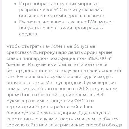
Игры выбраны от лучших мировых
разработчиков%2C все их узнаваемы
большинством гемблеров на планете.
Еженедельно клиенты казино 1Win может
получать возврат точки проигранных
средств.
Чтобы отыграть начисленные бонусные
средствах%2C игроку надо делать ординарные
ставки пиппардом коэффициентом 3%2C 00 и”
“меньше. В случае выигрыша по такой ставке
беттор дополнительно получает на свой основной
счет 5% остального суммы ставки судя исходу с
бонусного счета. Международная букмекерская
компания 1win были основана в 2016 году и затем
время была известной под именем FirstBet.
Букмекер не имеет лицензии ФНС а на
территории Европы работа сайта 1вин
блокируется Роскомнадзором. Ддя доступа к
спортивным ставкам и азартным играм требуется
зеркало сайта или альтернативные способы обхода