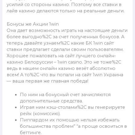
усилий со стороны казино. Поэтому все ставки в
лайв казино делаются только на реальные деньги.
Бонусы же Акции 1win
Она дает возможность играть на настоящие деньги
более выгодно%2C за счет полученных бонусов. А
теперь давайте узнаем%2C какие БК 1win сайт
ставки предлагает сделали своим пользователям.
Хорошее пожаловать на сайт лучшего онлайн-
казино Белоруссии – 1win casino. Это не тоже%2C
ведь в нашем онлайн казино везёт абсолютно
всем! А то%2C что вы попали на сайт 1win Украина
— ваша первая же главная победа!
По ним на бонусный счет зачисляются
дополнительные средства.
Играя ним кэш-столами%2C вы генерируете
рейк (комиссию).
Пиппардом их помощью нельзя избежать
большинства проблем” “а проще освоиться в
беттинге.