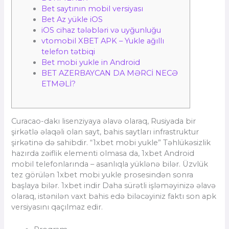
Bet saytının mobil versiyası
Bet Az yükle iOS
iOS cihaz tələbləri və uyğunluğu
vtomobil XBET APK – Yukle ağıllı
telefon tətbiqi
Bet mobi yukle in Android
BET AZERBAYCAN DA MƏRCİ NECƏ
ETMƏLİ?
Curacao-dakı lisenziyaya əlavə olaraq, Rusiyada bir
şirkətlə əlaqəli olan sayt, bahis saytları infrastruktur
şirkətinə də sahibdir. “1xbet mobi yukle” Təhlükəsizlik
hazırda zəiflik elementi olmasa da, 1xbet Android
mobil telefonlarında – asanlıqla yüklənə bilər. Üzvlük
tez görülən 1xbet mobi yukle prosesindən sonra
başlaya bilər. 1xbet indir Daha sürətli işləməyinizə əlavə
olaraq, istənilən vaxt bahis edə biləcəyiniz faktı son apk
versiyasını qaçılmaz edir.