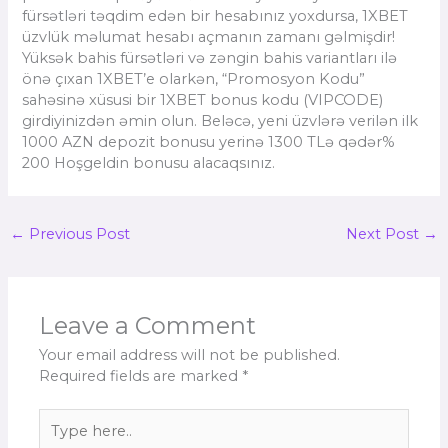
fürsətləri təqdim edən bir hesabınız yoxdursa, 1XBET
üzvlük məlumat hesabı açmanın zamanı gəlmişdir!
Yüksək bahis fürsətləri və zəngin bahis variantları ilə
önə çıxan 1XBET’e olarkən, “Promosyon Kodu”
sahəsinə xüsusi bir 1XBET bonus kodu (VIPCODE)
girdiyinizdən əmin olun. Beləcə, yeni üzvlərə verilən ilk
1000 AZN depozit bonusu yerinə 1300 TLə qədər%
200 Hoşgeldin bonusu alacaqsınız.
←
Previous Post
Next Post
→
Leave a Comment
Your email address will not be published.
Required fields are marked
*
Type
here..