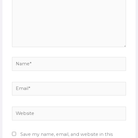
Name*
Email*
Website
Save my name, email, and website in this