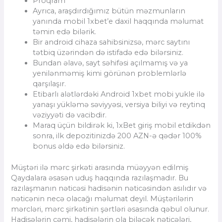
Proqram
Ayrıca, araşdırdığımız bütün məzmunların
yanında mobil 1xbet’e daxil haqqında məlumat
təmin edə bilərik.
Bir android cihaza sahibsinizsə, mərc saytını
tətbiq üzərindən də istifadə edə bilərsiniz.
Bundan əlavə, sayt səhifəsi açılmamış və ya
yenilənməmiş kimi görünən problemlərlə
qarşılaşır.
Etibarlı alətlərdəki Android 1xbet mobi yukle ilə
yanaşı yükləmə səviyyəsi, versiya biliyi və reytinq
vəziyyəti də vacibdir.
Maraq üçün bildirək ki, 1xBet giriş mobil etdikdən
sonra, ilk depozitinizdə 200 AZN-ə qədər 100%
bonus əldə edə bilərsiniz.
Müştəri ilə mərc şirkəti arasında müəyyən edilmiş
Qaydalara əsasən uduş haqqında razılaşmadır. Bu
razılaşmanın nəticəsi hadisənin nəticəsindən asılıdır və
nəticənin necə olacağı məlumat deyil. Müştərilərin
mərcləri, mərc şirkətinin şərtləri əsasında qəbul olunur.
Hadisələrin cəmi, hadisələrin ola biləcək nəticələri,