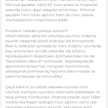
Mövcud qaydalar 1xbet AZ mərc şirkəti və müştərilər
arasında bütün digər əlaqələri tənzimləyir. Mövcud
qaydalar həm 1xbet saytının həm də mərc qəbulu
məntəqələrinin müştərilərinə aiddir.
Proqramı haradan yükləyə bilərəm?
Mobil tətbiqin daha biri üstünlüyü isə mərc etdiyiniz
oyunlar haqqında sürətli bildirişlər ala bilməyinizdir.
Belə ki, bildirişləri açmaqla siz mərc etdiyiniz oyunlarda
baş verənlərdən anında xəbərdar ola bilirsiniz.
Applikasiyaların diqqətçəkici bölmələrindən biri də
“Abunəlikləri idarə et” bölməsidir. Applikasiyalarda
qaranlıq tema seçmək, menyuları tənzimləmək,
silkələyərək bölmələri açmaq kimi əlavə maraqlı və
yararlı funkisyalar da mövcuddur.
Qeyd edək ki, bu tətbiq vasitəsilə oyunları canlı
izləmək, həmçinin oyunların təfərrüatlı statistikaları ilə
tanış olmaq mümkündür. Android cihazlar üçün 1xBet
mobile Azerbaijan tətbiqini mərc saytının rəsmi veb-
saytından yükləməyiniz lazımdır. Veb-saytın aşağı