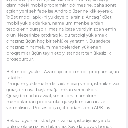
qismindəki mobil proqramlar bölməsinə, daha sonra
açılan yeni səhifədə isə Android üzərinə klikləyərək,
1xBet mobil apk -ni yukleye bilərsiniz. Ancaq 1xBet
mobil yukle edərkən, naməlum mənbələrdən
tətbiqlərin quraşdırılmasına icazə verdiyinizdən əmin
olun. Nəzərinizə çatdıraq ki, bu tətbiqi yükləmək
cihazınız üçün heç bir təhlükə yaratmır. Bu sadəcə
cihazınızın naməlum mənbələrdən yüklənən
proqramlar üçün təyin etdiyi standart təhlükəsizlik
prosedurdur.
Bet mobil yükle – Azərbaycanda mobil proqram üçün
təkliflər
Proqram yükləmələrdə saxlanacaq və bu, istənilən vaxt
quraşdırmaya başlamağa imkan verəcəkdir.
Quraşdırmadan əvvəl, smartfona naməlum
mənbələrdən proqramlar quraşdırmasına icazə
verməlisiniz. Proses başa çatdıqdan sonra APK faylı
Beləcə oyunları istədiyiniz zaman, istədiyiniz yerdə
pulsuz olaraq izləyə bilərsiniz. Saytda böyük bonus