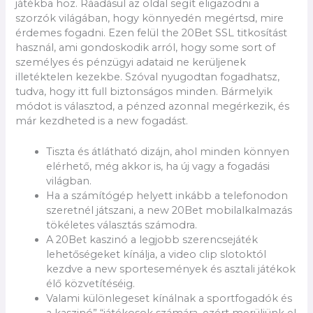
játékba hoz. Ráadásul az oldal segít eligazodni a
szorzók világában, hogy könnyedén megértsd, mire
érdemes fogadni. Ezen felül the 20Bet SSL titkosítást
használ, ami gondoskodik arról, hogy some sort of
személyes és pénzügyi adataid ne kerüljenek
illetéktelen kezekbe. Szóval nyugodtan fogadhatsz,
tudva, hogy itt full biztonságos minden. Bármelyik
módot is választod, a pénzed azonnal megérkezik, és
már kezdheted is a new fogadást.
Tiszta és átlátható dizájn, ahol minden könnyen
elérhető, még akkor is, ha új vagy a fogadási
világban.
Ha a számítógép helyett inkább a telefonodon
szeretnél játszani, a new 20Bet mobilalkalmazás
tökéletes választás számodra.
A 20Bet kaszinó a legjobb szerencsejáték
lehetőségeket kínálja, a video clip slotoktól
kezdve a new sportesemények és asztali játékok
élő közvetítéséig.
Valami különlegeset kínálnak a sportfogadók és