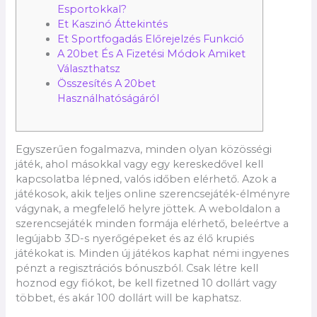
Esportokkal?
Et Kaszinó Áttekintés
Et Sportfogadás Előrejelzés Funkció
A 20bet És A Fizetési Módok Amiket
Választhatsz
Összesítés A 20bet
Használhatóságáról
Egyszerűen fogalmazva, minden olyan közösségi
játék, ahol másokkal vagy egy kereskedővel kell
kapcsolatba lépned, valós időben elérhető. Azok a
játékosok, akik teljes online szerencsejáték-élményre
vágynak, a megfelelő helyre jöttek. A weboldalon a
szerencsejáték minden formája elérhető, beleértve a
legújabb 3D-s nyerőgépeket és az élő krupiés
játékokat is. Minden új játékos kaphat némi ingyenes
pénzt a regisztrációs bónuszból. Csak létre kell
hoznod egy fiókot, be kell fizetned 10 dollárt vagy
többet, és akár 100 dollárt will be kaphatsz.