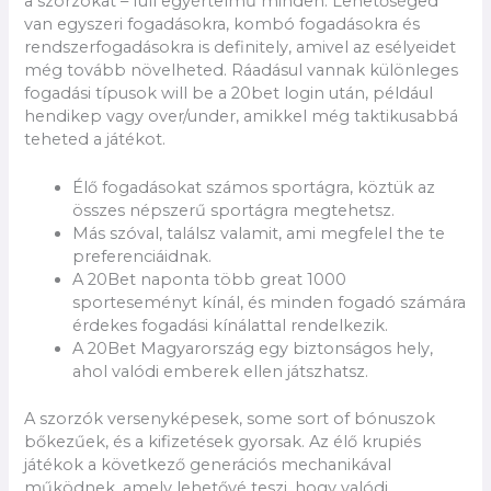
a szorzókat – full egyértelmű minden. Lehetőséged
van egyszeri fogadásokra, kombó fogadásokra és
rendszerfogadásokra is definitely, amivel az esélyeidet
még tovább növelheted. Ráadásul vannak különleges
fogadási típusok will be a 20bet login után, például
hendikep vagy over/under, amikkel még taktikusabbá
teheted a játékot.
Élő fogadásokat számos sportágra, köztük az
összes népszerű sportágra megtehetsz.
Más szóval, találsz valamit, ami megfelel the te
preferenciáidnak.
A 20Bet naponta több great 1000
sporteseményt kínál, és minden fogadó számára
érdekes fogadási kínálattal rendelkezik.
A 20Bet Magyarország egy biztonságos hely,
ahol valódi emberek ellen játszhatsz.
A szorzók versenyképesek, some sort of bónuszok
bőkezűek, és a kifizetések gyorsak. Az élő krupiés
játékok a következő generációs mechanikával
működnek, amely lehetővé teszi, hogy valódi