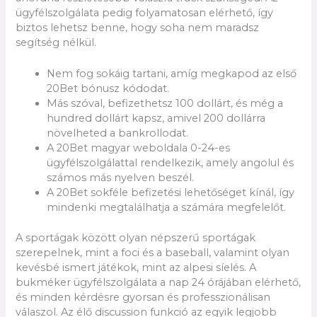
ügyfélszolgálata pedig folyamatosan elérhető, így
biztos lehetsz benne, hogy soha nem maradsz
segítség nélkül.
Nem fog sokáig tartani, amíg megkapod az első
20Bet bónusz kódodat.
Más szóval, befizethetsz 100 dollárt, és még a
hundred dollárt kapsz, amivel 200 dollárra
növelheted a bankrollodat.
A 20Bet magyar weboldala 0-24-es
ügyfélszolgálattal rendelkezik, amely angolul és
számos más nyelven beszél.
A 20Bet sokféle befizetési lehetőséget kínál, így
mindenki megtalálhatja a számára megfelelőt.
A sportágak között olyan népszerű sportágak
szerepelnek, mint a foci és a baseball, valamint olyan
kevésbé ismert játékok, mint az alpesi síelés. A
bukméker ügyfélszolgálata a nap 24 órájában elérhető,
és minden kérdésre gyorsan és professzionálisan
válaszol. Az élő discussion funkció az egyik legjobb