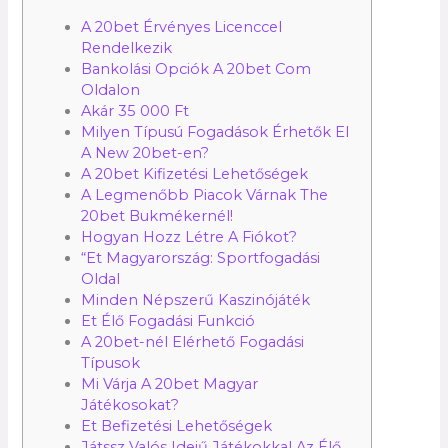
A 20bet Érvényes Licenccel
Rendelkezik
Bankolási Opciók A 20bet Com
Oldalon
Akár 35 000 Ft
Milyen Típusú Fogadások Érhetők El
A New 20bet-en?
A 20bet Kifizetési Lehetőségek
A Legmenőbb Piacok Várnak The
20bet Bukmékernél!
Hogyan Hozz Létre A Fiókot?
“Et Magyarország: Sportfogadási
Oldal
Minden Népszerű Kaszinójáték
Et Élő Fogadási Funkció
A 20bet-nél Elérhető Fogadási
Típusok
Mi Várja A 20bet Magyar
Játékosokat?
Et Befizetési Lehetőségek
Játssz Valós Idejű Játékokkal Az Élő