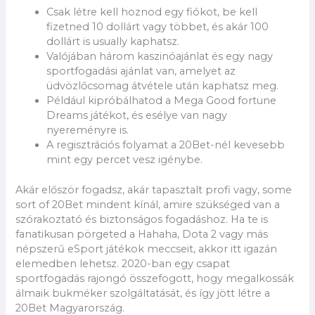
Csak létre kell hoznod egy fiókot, be kell
fizetned 10 dollárt vagy többet, és akár 100
dollárt is usually kaphatsz.
Valójában három kaszinóajánlat és egy nagy
sportfogadási ajánlat van, amelyet az
üdvözlőcsomag átvétele után kaphatsz meg.
Például kipróbálhatod a Mega Good fortune
Dreams játékot, és esélye van nagy
nyereményre is.
A regisztrációs folyamat a 20Bet-nél kevesebb
mint egy percet vesz igénybe.
Akár először fogadsz, akár tapasztalt profi vagy, some
sort of 20Bet mindent kínál, amire szükséged van a
szórakoztató és biztonságos fogadáshoz. Ha te is
fanatikusan pörgeted a Hahaha, Dota 2 vagy más
népszerű eSport játékok meccseit, akkor itt igazán
elemedben lehetsz. 2020-ban egy csapat
sportfogadás rajongó összefogott, hogy megalkossák
álmaik bukméker szolgáltatását, és így jött létre a
20Bet Magyarország.