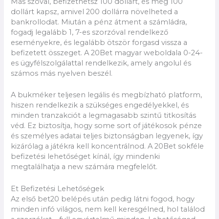
Más szóval, befizethetsz 100 dollárt, és még 100
dollárt kapsz, amivel 200 dollárra növelheted a
bankrollodat. Miután a pénz átment a számládra,
fogadj legalább 1, 7-es szorzóval rendelkező
eseményekre, és legalább ötször forgasd vissza a
befizetett összeget. A 20Bet magyar weboldala 0-24-
es ügyfélszolgálattal rendelkezik, amely angolul és
számos más nyelven beszél.
A bukméker teljesen legális és megbízható platform,
hiszen rendelkezik a szükséges engedélyekkel, és
minden tranzakciót a legmagasabb szintű titkosítás
véd. Ez biztosítja, hogy some sort of játékosok pénze
és személyes adatai teljes biztonságban legyenek, így
kizárólag a játékra kell koncentrálnod. A 20Bet sokféle
befizetési lehetőséget kínál, így mindenki
megtalálhatja a new számára megfelelőt.
Et Befizetési Lehetőségek
Az első bet20 belépés után pedig látni fogod, hogy
minden infó világos, nem kell keresgélned, hol találod