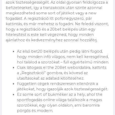
azok tisztességességét. Az oldal gyorsan feldolgozza a
befizetéseket, így a tranzakciók után szinte azonnal
megkezdheted some sort of játékot vagy a new
fogadást. A regisztráció itt pofonegyszerű, pár
kattintás, és már mehetsz is fogadni. Ne feledd viszont,
hogy a regisztráció és a 20bet belépés után egy
hitelesítést is este kell végezned, hogy minden
ajánlathoz és kedvezményhez azonnal hozzáférj.
Az első bet20 belépés után pedig látni fogod,
hogy minden infó világos, nem kell keresgélned,
hol találod a szorzókat – full egyértelmű minden.
Csak látogass el the 20Bet weboldalára, kattints
a „Regisztráció” gombra, és kövesd az
utasításokat az adataid kitöltéséhez.
Független cégek rendszeresen ellenőrzik a
játékokat, hogy igazolják azok tisztességességét.
Ez some sort of bukméker az a hely, ahol the
sportfogadás online világa találkozik a magas
szorzókkal, egy olyan oldalon, ami baromira
pörgős és modern.