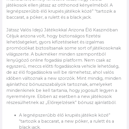
játékosok ellen játssz az otthonod kényelméből. A
legnépszerűbb élő krupiés játékok közé” “tartozik a
baccarat, a póker, a rulett és a black jack.
Játssz Valós Idejű Játékokkal Arizona Élő Kaszinóban
Céljuk arizona volt, hogy biztonságos fizetési
lehetőségeket, gyors kifizetéseket és izgalmas
promóciókat biztosítsanak some sort of játékosoknak
világszerte. A bukméker minden szempontból
lenyűgöző online fogadási platform. Nem csak az
egyszerű, meccs előtti fogadásokra vehicle lehetőség,
de az élő fogadásokra will be rámehetsz, ahol valós
időben változnak a new szorzók. Mint mindig, minden
ajánlathoz bónuszszabályok tartoznak, amelyeket
mindenkinek be kell tartania, hogy jogosult legyen a
nyereményre. Ebben az esetben a new játékosok
részesülhetnek az „Előrejelzések” bónusz ajánlatból.
A legnépszerűbb élő krupiés játékok közé”
“tartozik a baccarat, a new póker, a rulett és a
black jack.