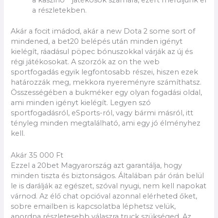
a kaszinó” “játékosok számára, ezért merüljünk el
a részletekben.
Akár a focit imádod, akár a new Dota 2 some sort of
mindened, a bet20 belépés után minden igényt
kielégít, ráadásul pöpec bónuszokkal várják az új és
régi játékosokat. A szorzók az on the web
sportfogadás egyik legfontosabb részei, hiszen ezek
határozzák meg, mekkora nyereményre számíthatsz.
Összességében a bukméker egy olyan fogadási oldal,
ami minden igényt kielégít. Legyen szó
sportfogadásról, eSports-ról, vagy bármi másról, itt
tényleg minden megtalálható, ami egy jó élményhez
kell.
Akár 35 000 Ft
Ezzel a 20bet Magyarország azt garantálja, hogy
minden tiszta és biztonságos. Általában pár órán belül
le is darálják az egészet, szóval nyugi, nem kell napokat
várnod. Az élő chat opcióval azonnal elérheted őket,
sobre emailben is kapcsolatba léphetsz velük,
anordna részletesebb válaszra truck szükséged. Az