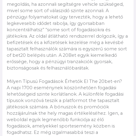
megoldás, ha azonnali segítségre vehicle szükséged,
mivel some sort of válaszidő szinte azonnali. A
pénzügyi folyamatokat úgy tervezték, hogy a lehető
legkevesebb idődet rabolja, így gyorsabban
koncentrálhatsz” “some sort of fogadásokra és
játékokra. Az oldal átlátható rendszerrel dolgozik, így a
befizetések és a kifizetések kezelése még a kevésbé
tapasztalt felhasználók számára is egyszerű some sort
of bet20 belépés után. A 20Bet egyik kiemelkedő
erőssége, hogy a pénzügyi tranzakciók gyorsak,
biztonságosak és felhasználóbarátak.
Milyen Típusú Fogadások Érhetők El The 20bet-en?
A napi 1700 eseménynek köszönhetően fogadási
lehetőségeid szinte korlátlanok. A különféle fogadási
típusok vonzóvá teszik a platformot the tapasztalt
játékosok számára. A bónuszok és promóciók
hozzájárulnak the hely magas értékeléséhez. Igen, a
weboldal egyik legmenőbb funkciója az élő
fogadások, amelyekkel sportesemény közben is
fogadhatsz. Ez még izgalmasabbá teszi a