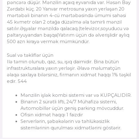
pəncərə düşür. Mənzilin açaıq eyvanıda var. Həsən Bəy
Zərdabi küç. 20 Yanvar metrosuna yaxın yerləşən 20
mərtəbəli binanın 4-cü mərtəbəsində ümumi sahəsi
45 kvmetr olan 2 otağa düzəlmə əla təmirli mənzil
satılır.Əşyalar mənzildə qalacaq.(televizor,soyuducu və
paltaryuyandan başqa)Yatırım üçün də əlverişlidir aylıq
500 azn kirayə vermək mümkündür.
Sual və təkliflər üçün
Ilə təmin olunub, qaz, su, işıq daimidir. Bina bütün
infrastrukturalara yaxın yerləşir. Əlavə məlumatçün
əlaqə saxlaya bilərsiniz, firmanın xidmət haqqı 1% təşkil
edir. 544
Mənzilin işlək kombi sistemi var və KUPÇALIDIR.
Binanın 2 sürətli lifti, 24/7 Mühafizə sistemi,
Avtomobillər üçün geniş parking mövcuddur.
Ofisin xidmət haqqı 1 faizdir
Serverlərin, şəbəkələrin və təhlükəsizlik
sistemlərinin qurulması xidmətlərini göstərir.