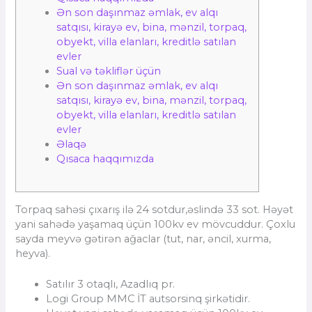
Ən son daşınmaz əmlak, ev alqı
satqısı, kirayə ev, bina, mənzil, torpaq,
obyekt, villa elanları, kreditlə satılan
evler
Sual və təkliflər üçün
Ən son daşınmaz əmlak, ev alqı
satqısı, kirayə ev, bina, mənzil, torpaq,
obyekt, villa elanları, kreditlə satılan
evler
Əlaqə
Qısaca haqqımızda
Torpaq sahəsi çıxarış ilə 24 sotdur,əslində 33 sot. Həyət
yani sahədə yaşamaq üçün 100kv ev mövcuddur. Çoxlu
sayda meyvə gətirən ağaclar (tut, nar, əncil, xurma,
heyva).
Satılır 3 otaqlı, Azadlıq pr.
Logi Group MMC İT autsorsinq şirkətidir.