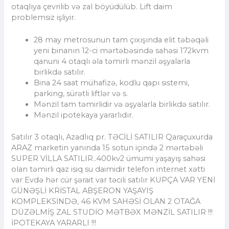
otaqlıya çevrilib və zal böyüdülüb. Lift daim
problemsiz işliyir.
28 may metrosunun tam çıxışında elit təbəqəli
yeni binanın 12-ci mərtəbəsində sahəsi 172kvm
qanuni 4 otaqlı əla təmirli mənzil əşyalarla
birlikdə satılır.
Bina 24 saat mühafizə, kodlu qapı sistemi,
parking, sürətli liftlər və s.
Mənzil tam təmirlidir və əşyalarla birlikdə satılır.
Mənzil ipotekaya yararlıdır.
Satılır 3 otaqlı, Azadlıq pr. TƏCİLİ SATILIR Qaraçuxurda
ARAZ marketin yanında 15 sotun içində 2 mərtəbəli
SUPER VİLLA SATILIR..400kv2 ümumi yaşayış sahəsi
olan təmirli qaz isiq su daimidir telefon internet xətti
var Evdə hər cür şərait var təcili satılır KUPÇA VAR YENİ
GÜNƏŞLİ KRİSTAL ABŞERON YAŞAYIŞ
KOMPLEKSİNDƏ, 46 KVM SAHƏSİ OLAN 2 OTAĞA
DÜZƏLMİŞ ZAL STUDİO MƏTBƏX MƏNZİL SATILIR !!!
İPOTEKAYA YARARLI !!!