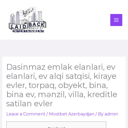
Skip
to
content
Dasinmaz emlak elanlari, ev
elanlari, ev alqi satqisi, kiraye
evler, torpaq, obyekt, bina,
bina ev, mənzil, villa, kreditle
satilan evler
Leave a Comment
/
Mostbet Azerbaydjan
/ By
admin