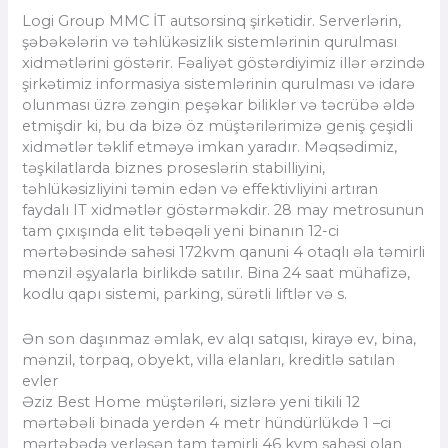
Logi Group MMC İT autsorsinq şirkətidir. Serverlərin,
şəbəkələrin və təhlükəsizlik sistemlərinin qurulması
xidmətlərini göstərir. Fəaliyət göstərdiyimiz illər ərzində
şirkətimiz informasiya sistemlərinin qurulması və idarə
olunması üzrə zəngin peşəkar biliklər və təcrübə əldə
etmişdir ki, bu da bizə öz müştərilərimizə geniş çeşidli
xidmətlər təklif etməyə imkan yaradır. Məqsədimiz,
təşkilatlarda biznes proseslərin stabilliyini,
təhlükəsizliyini təmin edən və effektivliyini artıran
faydalı IT xidmətlər göstərməkdir. 28 may metrosunun
tam çıxışında elit təbəqəli yeni binanın 12-ci
mərtəbəsində sahəsi 172kvm qanuni 4 otaqlı əla təmirli
mənzil əşyalarla birlikdə satılır. Bina 24 saat mühafizə,
kodlu qapı sistemi, parking, sürətli liftlər və s.
Ən son daşınmaz əmlak, ev alqı satqısı, kirayə ev, bina,
mənzil, torpaq, obyekt, villa elanları, kreditlə satılan
evler
Əziz Best Home müştəriləri, sizlərə yeni tikili 12
mərtəbəli binada yerdən 4 metr hündürlükdə 1 –ci
mərtəbədə yerləşən tam təmirli 46 kvm sahəsi olan