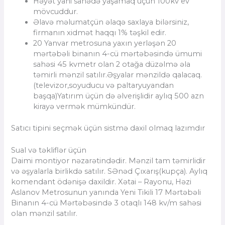
Həyət yani sahədə yaşamaq üçün 100kv ev
mövcuddur.
Əlavə məlumatçün əlaqə saxlaya bilərsiniz,
firmanın xidmət haqqı 1% təşkil edir.
20 Yanvar metrosuna yaxın yerləşən 20
mərtəbəli binanın 4-cü mərtəbəsində ümumi
sahəsi 45 kvmetr olan 2 otağa düzəlmə əla
təmirli mənzil satılır.Əşyalar mənzildə qalacaq.
(televizor,soyuducu və paltaryuyandan
başqa)Yatırım üçün də əlverişlidir aylıq 500 azn
kirayə vermək mümkündür.
Satıcı tipini seçmək üçün sistmə daxil olmaq lazımdır
Sual və təkliflər üçün
Daimi montiyor nəzarətindədir. Mənzil tam təmirlidir
və əşyalarla birlikdə satılır. SƏnəd Çıxarış(kupça). Aylıq
komendant ödənişə daxildir. Xətai – Rayonu, Həzi
Aslanov Metrosunun yanında Yeni Tikili 17 Mərtəbəli
Binanın 4-cü Mərtəbəsində 3 otaqlı 148 kv/m sahəsi
olan mənzil satılır.