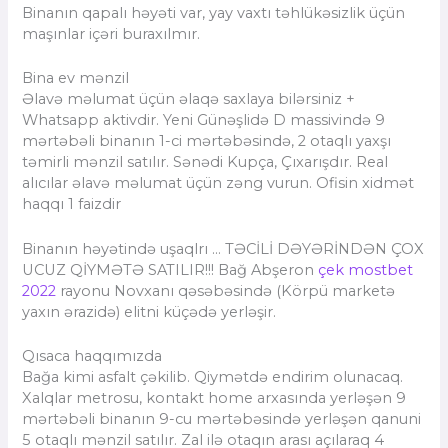
Binanın qapalı həyəti var, yay vaxtı təhlükəsizlik üçün
maşınlar içəri buraxılmır.
Bina ev mənzil
Əlavə məlumat üçün əlaqə saxlaya bilərsiniz +
Whatsapp aktivdir. Yeni Günəşlidə D massivində 9
mərtəbəli binanın 1-ci mərtəbəsində, 2 otaqlı yaxşı
təmirli mənzil satılır. Sənədi Kupça, Çıxarışdır. Real
alıcılar əlavə məlumat üçün zəng vurun. Ofisin xidmət
haqqı 1 faizdir
Binanın həyətində uşaqlrı … TƏCİLİ DƏYƏRİNDƏN ÇOX
UCUZ QİYMƏTƏ SATILIR!!! Bağ Abşeron
çek mostbet
2022
rayonu Novxanı qəsəbəsində (Körpü marketə
yaxın ərazidə) elitni küçədə yerləşir.
Qısaca haqqımızda
Bağa kimi asfalt çəkilib. Qiymətdə endirim olunacaq.
Xalqlar metrosu, kontakt home arxasında yerləşən 9
mərtəbəli binanın 9-cu mərtəbəsində yerləşən qanuni
5 otaqlı mənzil satılır. Zal ilə otaqın arası açılaraq 4