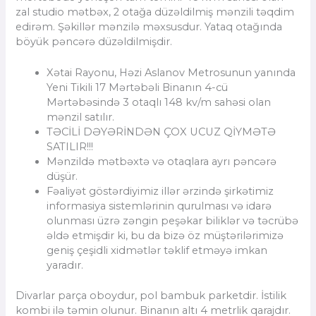
zal studio mətbəx, 2 otağa düzəldilmiş mənzili təqdim
edirəm. Şəkillər mənzilə məxsusdur. Yataq otağında
böyük pəncərə düzəldilmişdir.
Xətai Rayonu, Həzi Aslanov Metrosunun yanında
Yeni Tikili 17 Mərtəbəli Binanın 4-cü
Mərtəbəsində 3 otaqlı 148 kv/m sahəsi olan
mənzil satılır.
TƏCİLİ DƏYƏRİNDƏN ÇOX UCUZ QİYMƏTƏ
SATILIR!!!
Mənzildə mətbəxtə və otaqlara ayrı pəncərə
düşür.
Fəaliyət göstərdiyimiz illər ərzində şirkətimiz
informasiya sistemlərinin qurulması və idarə
olunması üzrə zəngin peşəkar biliklər və təcrübə
əldə etmişdir ki, bu da bizə öz müştərilərimizə
geniş çeşidli xidmətlər təklif etməyə imkan
yaradır.
Divarlar parça oboydur, pol bambuk parketdir. İstilik
kombi ilə təmin olunur. Binanın altı 4 metrlik qarajdır.