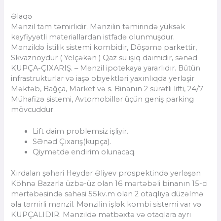
Əlaqə
Mənzil tam təmirlidir. Mənzilin təmirində yüksək
keyfiyyətli materiallardan istfadə olunmuşdur.
Mənzildə İstilik sistemi kombidir, Döşəmə parkettir,
Skvaznoydur ( Yelçəkən ) Qaz su işıq daimidir, sənəd
KUPÇA-ÇIXARIŞ. – Mənzil ipotekaya yararlıdır. Bütün
infrastrukturlar və iaşə obyektləri yaxınlıqda yerləşir
Məktəb, Bağça, Market və s. Binanın 2 sürətli lifti, 24/7
Mühafizə sistemi, Avtomobillər üçün geniş parking
mövcuddur.
Lift daim problemsiz işliyir.
SƏnəd Çıxarış(kupça).
Qiymətdə endirim olunacaq.
Xırdalan şəhəri Heydər Əliyev prospektində yerləşən
Köhnə Bazarla üzbə-üz olan 16 mərtəbəli binanın 15-ci
mərtəbəsində sahəsi 55kv.m olan 2 otaqlıya düzəlmə
əla təmirli mənzil. Mənzilin işlək kombi sistemi var və
KUPÇALIDIR. Mənzildə mətbəxtə və otaqlara ayrı