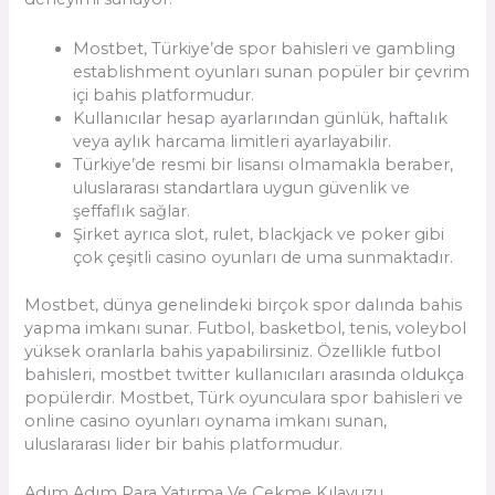
Mostbet, Türkiye’de spor bahisleri ve gambling
establishment oyunları sunan popüler bir çevrim
içi bahis platformudur.
Kullanıcılar hesap ayarlarından günlük, haftalık
veya aylık harcama limitleri ayarlayabilir.
Türkiye’de resmi bir lisansı olmamakla beraber,
uluslararası standartlara uygun güvenlik ve
şeffaflık sağlar.
Şirket ayrıca slot, rulet, blackjack ve poker gibi
çok çeşitli casino oyunları de uma sunmaktadır.
Mostbet, dünya genelindeki birçok spor dalında bahis
yapma imkanı sunar. Futbol, basketbol, tenis, voleybol
yüksek oranlarla bahis yapabilirsiniz. Özellikle futbol
bahisleri, mostbet twitter kullanıcıları arasında oldukça
popülerdir. Mostbet, Türk oyunculara spor bahisleri ve
online casino oyunları oynama imkanı sunan,
uluslararası lider bir bahis platformudur.
Adım Adım Para Yatırma Ve Çekme Kılavuzu