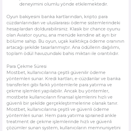
deneyimini olumlu yönde etkilemektedir.
Oyun bakiyesini banka kartlarından, kripto para
cüzdanlarından ve uluslararası ödeme sistemlerindeki
hesaplardan doldurabilirsiniz. Klasik bir chance oyunu
olan Aviator oyunu, ana menüde kendine ait ayrı bir
bölüme sahip. Bu oyun, uçak kalktıkça ödeme oranının
artacağı şekilde tasarlanmıştır. Ana ödüllerin dağılımı,
toplam ödül havuzundaki bahis miktarı ile orantılıdır.
Para Çekme Süresi
Mostbet, kullanıcılarına çeşitli güvenilir ödeme
yöntemleri sunar. Kredi kartları, e-cüzdanlar ve banka
transferleri gibi farklı yöntemlerle para yatırma ve
çekme işlemleri yapılabilir. Ancak bu yöntemler,
mostbete kullanıcıların finansal işlemlerini hızlı ve
güvenli bir şekilde gerçekleştirmelerine olanak tanır.
Mostbet, kullanıcılarına çeşitli ve güvenli ödeme
yöntemleri sunar. Hem para yatırma sprained ankle
treatment de çekme işlemlerinde hızlı ve güvenli
çözümler sunan system, kullanıcıların memnuniyetini