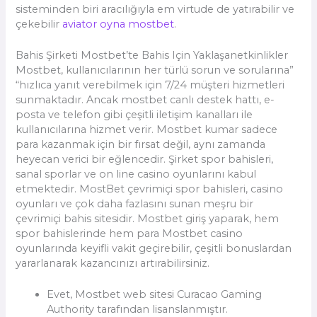
sisteminden biri aracılığıyla em virtude de yatırabilir ve
çekebilir
aviator oyna mostbet
.
Bahis Şirketi Mostbet’te Bahis Için Yaklaşanetkinlikler
Mostbet, kullanıcılarının her türlü sorun ve sorularına”
“hızlıca yanıt verebilmek için 7/24 müşteri hizmetleri
sunmaktadır. Ancak mostbet canlı destek hattı, e-
posta ve telefon gibi çeşitli iletişim kanalları ile
kullanıcılarına hizmet verir. Mostbet kumar sadece
para kazanmak için bir fırsat değil, aynı zamanda
heyecan verici bir eğlencedir. Şirket spor bahisleri,
sanal sporlar ve on line casino oyunlarını kabul
etmektedir. MostBet çevrimiçi spor bahisleri, casino
oyunları ve çok daha fazlasını sunan meşru bir
çevrimiçi bahis sitesidir. Mostbet giriş yaparak, hem
spor bahislerinde hem para Mostbet casino
oyunlarında keyifli vakit geçirebilir, çeşitli bonuslardan
yararlanarak kazancınızı artırabilirsiniz.
Evet, Mostbet web sitesi Curacao Gaming
Authority tarafından lisanslanmıştır.