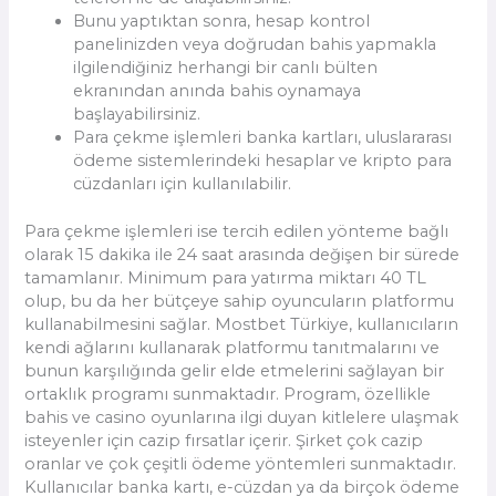
Bunu yaptıktan sonra, hesap kontrol
panelinizden veya doğrudan bahis yapmakla
ilgilendiğiniz herhangi bir canlı bülten
ekranından anında bahis oynamaya
başlayabilirsiniz.
Para çekme işlemleri banka kartları, uluslararası
ödeme sistemlerindeki hesaplar ve kripto para
cüzdanları için kullanılabilir.
Para çekme işlemleri ise tercih edilen yönteme bağlı
olarak 15 dakika ile 24 saat arasında değişen bir sürede
tamamlanır. Minimum para yatırma miktarı 40 TL
olup, bu da her bütçeye sahip oyuncuların platformu
kullanabilmesini sağlar. Mostbet Türkiye, kullanıcıların
kendi ağlarını kullanarak platformu tanıtmalarını ve
bunun karşılığında gelir elde etmelerini sağlayan bir
ortaklık programı sunmaktadır. Program, özellikle
bahis ve casino oyunlarına ilgi duyan kitlelere ulaşmak
isteyenler için cazip fırsatlar içerir. Şirket çok cazip
oranlar ve çok çeşitli ödeme yöntemleri sunmaktadır.
Kullanıcılar banka kartı, e-cüzdan ya da birçok ödeme