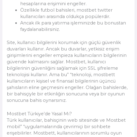
hesaplarına erişimini engeller.
Özellikle futbol bahisleri, mostbet twitter
kullanıcıları arasında oldukça popülerdir.
Ancak ilk para yatırma işleminizde bu bonustan
faydalanabilirsiniz.
Site, kullanıcı bilgilerini korumak için güçlü güvenlik
duvarları kullanır. Ancak bu duvarlar, yetkisiz erişim
girişimlerini engeller empieza kullanıcıların bilgilerinin
güvende kalmasını sağlar. Mostbet, kullanıcı
bilgilerinin güvenliğini sağlamak için SSL şifreleme
teknolojisi kullanır. Ama bu” “teknoloji, mostbett
kullanıcıların kişisel ve finansal bilgilerinin üçüncü
şahısların eline geçmesini engeller. Olağan bahislerde,
bir bahisçiyle bir etkinliğin sonucuna veya bir oyunun
sonucuna bahis oynarsınız.
Mostbet Türkiye’de Yasal Mı?
Türk kullanıcılar, bahisçinin web sitesinde ve Mostbet
mobil” “uygulamalarında çevrimiçi bir sohbete
erişebilirler. Mostbett, kullanıcılarının sorumlu oyun