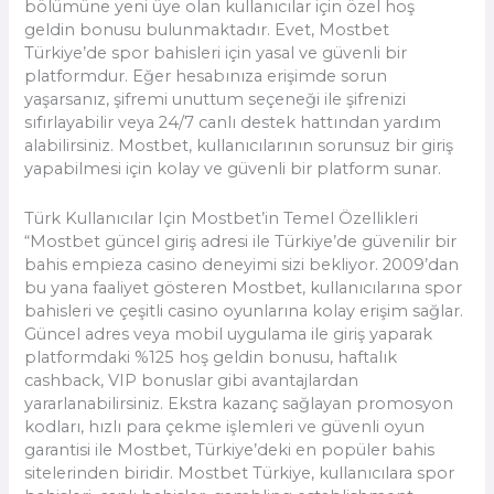
bölümüne yeni üye olan kullanıcılar için özel hoş
geldin bonusu bulunmaktadır. Evet, Mostbet
Türkiye’de spor bahisleri için yasal ve güvenli bir
platformdur. Eğer hesabınıza erişimde sorun
yaşarsanız, şifremi unuttum seçeneği ile şifrenizi
sıfırlayabilir veya 24/7 canlı destek hattından yardım
alabilirsiniz. Mostbet, kullanıcılarının sorunsuz bir giriş
yapabilmesi için kolay ve güvenli bir platform sunar.
Türk Kullanıcılar Için Mostbet’in Temel Özellikleri
“Mostbet güncel giriş adresi ile Türkiye’de güvenilir bir
bahis empieza casino deneyimi sizi bekliyor. 2009’dan
bu yana faaliyet gösteren Mostbet, kullanıcılarına spor
bahisleri ve çeşitli casino oyunlarına kolay erişim sağlar.
Güncel adres veya mobil uygulama ile giriş yaparak
platformdaki %125 hoş geldin bonusu, haftalık
cashback, VIP bonuslar gibi avantajlardan
yararlanabilirsiniz. Ekstra kazanç sağlayan promosyon
kodları, hızlı para çekme işlemleri ve güvenli oyun
garantisi ile Mostbet, Türkiye’deki en popüler bahis
sitelerinden biridir. Mostbet Türkiye, kullanıcılara spor