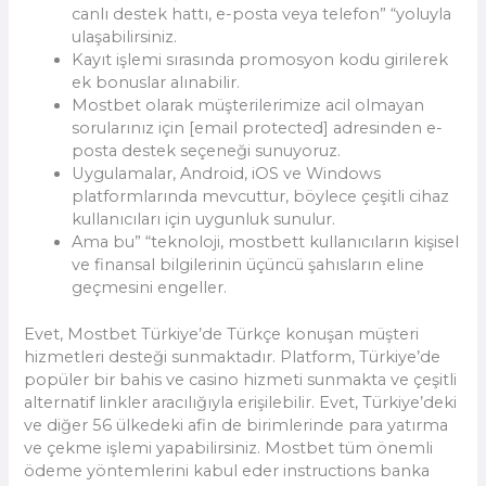
canlı destek hattı, e-posta veya telefon” “yoluyla
ulaşabilirsiniz.
Kayıt işlemi sırasında promosyon kodu girilerek
ek bonuslar alınabilir.
Mostbet olarak müşterilerimize acil olmayan
sorularınız için [email protected] adresinden e-
posta destek seçeneği sunuyoruz.
Uygulamalar, Android, iOS ve Windows
platformlarında mevcuttur, böylece çeşitli cihaz
kullanıcıları için uygunluk sunulur.
Ama bu” “teknoloji, mostbett kullanıcıların kişisel
ve finansal bilgilerinin üçüncü şahısların eline
geçmesini engeller.
Evet, Mostbet Türkiye’de Türkçe konuşan müşteri
hizmetleri desteği sunmaktadır. Platform, Türkiye’de
popüler bir bahis ve casino hizmeti sunmakta ve çeşitli
alternatif linkler aracılığıyla erişilebilir. Evet, Türkiye’deki
ve diğer 56 ülkedeki afin de birimlerinde para yatırma
ve çekme işlemi yapabilirsiniz. Mostbet tüm önemli
ödeme yöntemlerini kabul eder instructions banka