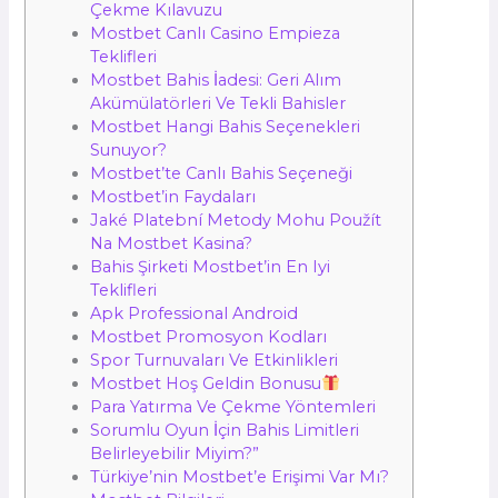
Çekme Kılavuzu
Mostbet Canlı Casino Empieza
Teklifleri
Mostbet Bahis İadesi: Geri Alım
Akümülatörleri Ve Tekli Bahisler
Mostbet Hangi Bahis Seçenekleri
Sunuyor?
Mostbet’te Canlı Bahis Seçeneği
Mostbet’in Faydaları
Jaké Platební Metody Mohu Použít
Na Mostbet Kasina?
Bahis Şirketi Mostbet’in En Iyi
Teklifleri
Apk Professional Android
Mostbet Promosyon Kodları
Spor Turnuvaları Ve Etkinlikleri
Mostbet Hoş Geldin Bonusu
Para Yatırma Ve Çekme Yöntemleri
Sorumlu Oyun İçin Bahis Limitleri
Belirleyebilir Miyim?”
Türkiye’nin Mostbet’e Erişimi Var Mı?