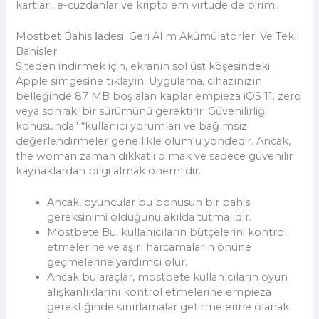
kartları, e-cüzdanlar ve kripto em virtude de birimi.
Mostbet Bahis İadesi: Geri Alım Akümülatörleri Ve Tekli
Bahisler
Siteden indirmek için, ekranın sol üst köşesindeki
Apple simgesine tıklayın. Uygulama, cihazınızın
belleğinde 87 MB boş alan kaplar empieza iOS 11. zero
veya sonraki bir sürümünü gerektirir. Güvenilirliği
konusunda” “kullanıcı yorumları ve bağımsız
değerlendirmeler genellikle olumlu yöndedir. Ancak,
the woman zaman dikkatli olmak ve sadece güvenilir
kaynaklardan bilgi almak önemlidir.
Ancak, oyuncular bu bonusun bir bahis
gereksinimi olduğunu akılda tutmalıdır.
Mostbete Bu, kullanıcıların bütçelerini kontrol
etmelerine ve aşırı harcamaların önüne
geçmelerine yardımcı olur.
Ancak bu araçlar, mostbete kullanıcıların oyun
alışkanlıklarını kontrol etmelerine empieza
gerektiğinde sınırlamalar getirmelerine olanak