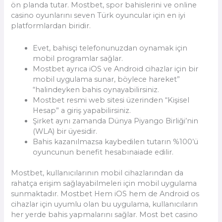
ön planda tutar. Mostbet, spor bahislerini ve online
casino oyunlarını seven Türk oyuncular için en iyi
platformlardan biridir.
Evet, bahisçi telefonunuzdan oynamak için
mobil programlar sağlar.
Mostbet ayrıca iOS ve Android cihazlar için bir
mobil uygulama sunar, böylece hareket”
“halindeyken bahis oynayabilirsiniz.
Mostbet resmi web sitesi üzerinden “Kişisel
Hesap” a giriş yapabilirsiniz.
Şirket aynı zamanda Dünya Piyango Birliği’nin
(WLA) bir üyesidir.
Bahis kazanılmazsa kaybedilen tutarın %100’ü
oyuncunun benefit hesabınaiade edilir.
Mostbet, kullanıcılarının mobil cihazlarından da
rahatça erişim sağlayabilmeleri için mobil uygulama
sunmaktadır. Mostbet Hem iOS hem de Android os
cihazlar için uyumlu olan bu uygulama, kullanıcıların
her yerde bahis yapmalarını sağlar. Most bet casino