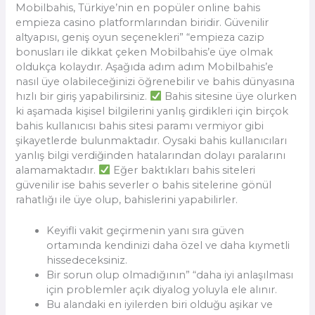
Mobilbahis, Türkiye’nin en popüler online bahis
empieza casino platformlarından biridir. Güvenilir
altyapısı, geniş oyun seçenekleri” “empieza cazip
bonusları ile dikkat çeken Mobilbahis’e üye olmak
oldukça kolaydır. Aşağıda adım adım Mobilbahis’e
nasıl üye olabileceğinizi öğrenebilir ve bahis dünyasına
hızlı bir giriş yapabilirsiniz.
Bahis sitesine üye olurken
ki aşamada kişisel bilgilerini yanlış girdikleri için birçok
bahis kullanıcısı bahis sitesi paramı vermiyor gibi
şikayetlerde bulunmaktadır. Oysaki bahis kullanıcıları
yanlış bilgi verdiğinden hatalarından dolayı paralarını
alamamaktadır.
Eğer baktıkları bahis siteleri
güvenilir ise bahis severler o bahis sitelerine gönül
rahatlığı ile üye olup, bahislerini yapabilirler.
Keyifli vakit geçirmenin yanı sıra güven
ortamında kendinizi daha özel ve daha kıymetli
hissedeceksiniz.
Bir sorun olup olmadığının” “daha iyi anlaşılması
için problemler açık diyalog yoluyla ele alınır.
Bu alandaki en iyilerden biri olduğu aşikar ve