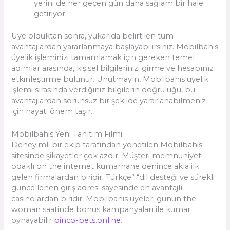
yerini de her geçen gün daha sağlam bir hale
getiriyor.
Üye olduktan sonra, yukarıda belirtilen tüm
avantajlardan yararlanmaya başlayabilirsiniz. Mobilbahis
üyelik işleminizi tamamlamak için gereken temel
adımlar arasında, kişisel bilgilerinizi girme ve hesabınızı
etkinleştirme bulunur. Unutmayın, Mobilbahis üyelik
işlemi sırasında verdiğiniz bilgilerin doğruluğu, bu
avantajlardan sorunsuz bir şekilde yararlanabilmeniz
için hayati önem taşır.
Mobilbahis Yeni Tanıtım Filmi
Deneyimli bir ekip tarafından yönetilen Mobilbahis
sitesinde şikayetler çok azdır. Müşteri memnuniyeti
odaklı on the internet kumarhane denince akla ilk
gelen firmalardan biridir. Türkçe” “dil desteği ve sürekli
güncellenen giriş adresi sayesinde en avantajlı
casinolardan biridir. Mobilbahis üyeleri günün the
woman saatinde bonus kampanyaları ile kumar
oynayabilir
pinco-bets.online
.