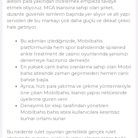
ailesini para yakından incelemek empieza tavsiye
etmek istiyoruz. MGA lisansına sahip olan şirket,
durante güvenilir isimlerin başında yer alıyor ve alt yapı
servisleri de bu markayı çok daha güçlü ve dikkat çekici
hale getiriyor.
Bu adımları izlediğinizde, Mobilbahis
platformunda hem spor bahislerinde sprained
ankle treatment de casino oyunlarında şansınızı
denemeye hazırsınız demektir.
En yüksek canlı bahis oranlarına sahip olan Mobil
bahis sitesinde zaman geçirmeden hemen canlı
bahise başla.
Ayrıca, hızlı para yatırma ve çekme yöntemleriyle
öne çıkan Mobilbahis, lisanslı yapısı neticesinde
üyelerine güven verir.
Deneyimli bir ekip tarafından yönetilen
Mobilbahis bahis sitesi kullanıcılara kesintisiz
kumar ortamı sunar.
Bu nedenle rulet oyunları genellikle gerçek rulet