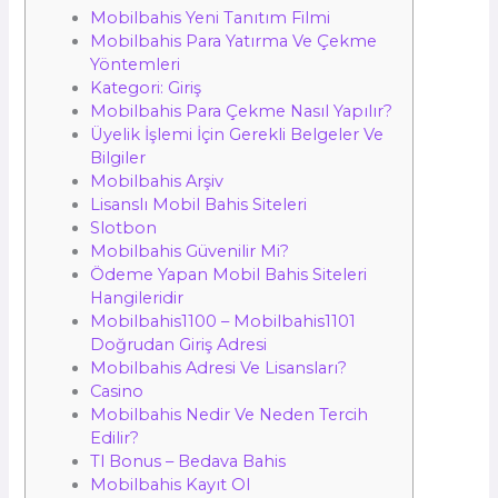
Mobilbahis Yeni Tanıtım Filmi
Mobilbahis Para Yatırma Ve Çekme
Yöntemleri
Kategori: Giriş
Mobilbahis Para Çekme Nasıl Yapılır?
Üyelik İşlemi İçin Gerekli Belgeler Ve
Bilgiler
Mobilbahis Arşiv
Lisanslı Mobil Bahis Siteleri
Slotbon
Mobilbahis Güvenilir Mi?
Ödeme Yapan Mobil Bahis Siteleri
Hangileridir
Mobilbahis1100 – Mobilbahis1101
Doğrudan Giriş Adresi
Mobilbahis Adresi Ve Lisansları?
Casino
Mobilbahis Nedir Ve Neden Tercih
Edilir?
Tl Bonus – Bedava Bahis
Mobilbahis Kayıt Ol