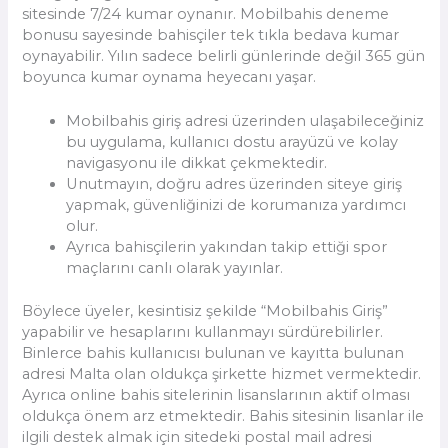
sitesinde 7/24 kumar oynanır. Mobilbahis deneme
bonusu sayesinde bahisçiler tek tıkla bedava kumar
oynayabilir. Yılın sadece belirli günlerinde değil 365 gün
boyunca kumar oynama heyecanı yaşar.
Mobilbahis giriş adresi üzerinden ulaşabileceğiniz
bu uygulama, kullanıcı dostu arayüzü ve kolay
navigasyonu ile dikkat çekmektedir.
Unutmayın, doğru adres üzerinden siteye giriş
yapmak, güvenliğinizi de korumanıza yardımcı
olur.
Ayrıca bahisçilerin yakından takip ettiği spor
maçlarını canlı olarak yayınlar.
Böylece üyeler, kesintisiz şekilde “Mobilbahis Giriş”
yapabilir ve hesaplarını kullanmayı sürdürebilirler.
Binlerce bahis kullanıcısı bulunan ve kayıtta bulunan
adresi Malta olan oldukça şirkette hizmet vermektedir.
Ayrıca online bahis sitelerinin lisanslarının aktif olması
oldukça önem arz etmektedir. Bahis sitesinin lisanlar ile
ilgili destek almak için sitedeki postal mail adresi