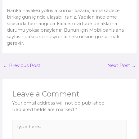
Banka havalesi yoluyla kumar kazançlarına sadece
birkaç gün içinde ulaşabilirsiniz. Yapılan inceleme
sırasında herhangi bir kara em virtude de aklama
durumu yoksa onaylanır. Bunun için Mobilbahis ana
sayfasındaki promosyonlar sekmesine göz atmak
gerekir.
←
Previous Post
Next Post
→
Leave a Comment
Your email address will not be published.
Required fields are marked
*
Type
here..