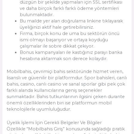
düzgün bir şekilde yapmaları için SSL sertifikası
ve daha birçok farklı farklı ödeme yöntemleri
bulunmaktadır.
Bu mailde yer alan doğrulama linkine tıklayarak
üyeliğinizi aktif hale getirebilirsiniz.
Firma, birçok konu de uma bu sektörün öncü
ismi olmayı başarıyor ve ortaya koyduğu
çalışmalar ile sobre dikkat çekiyor.
Bonus kampanyaları ile kastığınız parayı banka
hesabına aktarmak son derece kolaydır.
Mobilbahis, çevrimiçi bahis sektöründe hizmet veren,
lisanslı ve güvenilir bir platformdur. Spor bahisleri, canlı
bahis, casino, canlı casino ve sanal sporlar gibi pek çok
farklı alanda kullanıcılarına geniş seçenekler
sunmaktadır. Bahis tutkunlarının ilgisini çeken durante
önemli özelliklerinden biri ise platformun mobil
teknolojilerle uyumluluğudur.
Üyelik İşlemi İçin Gerekli Belgeler Ve Bilgiler
Özellikle “Mobilbahis Giriş” konusunda sağladığı pratik