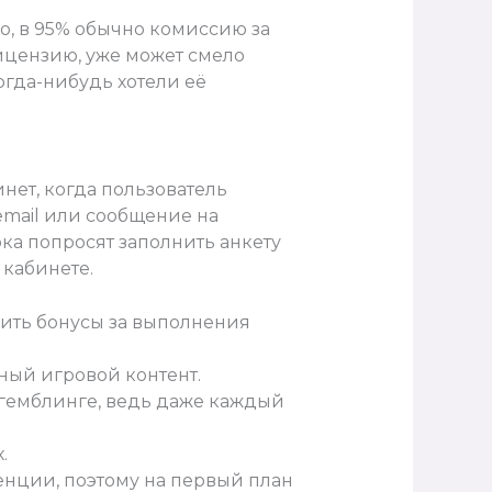
о, в 95% обычно комиссию за
ицензию, уже может смело
когда-нибудь хотели её
ет, когда пользователь
email или сообщение на
ка попросят заполнить анкету
кабинете.
чить бонусы за выполнения
ный игровой контент.
-гемблинге, ведь даже каждый
.
нции, поэтому на первый план