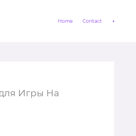
Home
Contact
 для Игры На