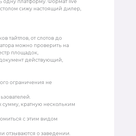
ь одну платформу. Формат live
а столом сижу настоящий дилер,
в тайтлов, от слотов до
ратора можно проверить на
естр площадок,
 документ действующий,
того ограничения не
ьзователей.
х сумму, кратную нескольким
комиться с этим видом
и отзываются о заведении.