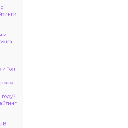
но
йтинги
ьги
тинга
т
ги Топ
ержки
 году?
ейтинг
о В