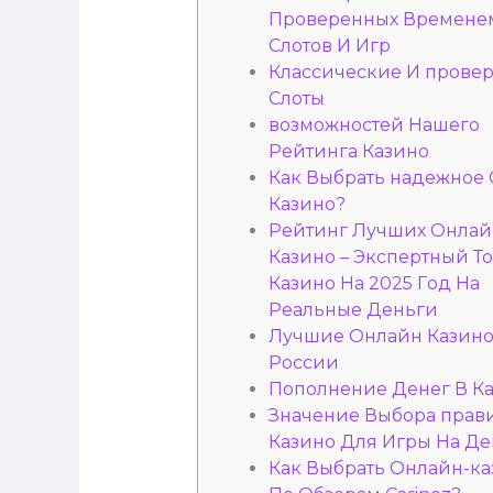
Проверенных Времене
Слотов И Игр
Классические И прове
Слоты
возможностей Нашего
Рейтинга Казино
Как Выбрать надежное
Казино?
Peйтинг Лучших Онлай
Казино – Экспертный То
Казино На 2025 Гoд Нa
Peaльныe Дeньги
Лучшие Онлайн Казин
России
Пополнение Денег В К
Значение Выбора прав
Казино Для Игры На Де
Как Выбрать Онлайн-ка