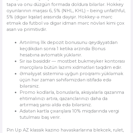
tapa və onu düzgün formada doldura bilərlər. Hokkey
oyunlarının marjası 6, 5% (NHL, KHL) – being unfaithful,
5% (digər liqalar) arasında dəyişir. Hokkey-ə mərc
etmək də futbol və digər idman mərc növləri kimi çox
asan və primitivdir.
Artırılmış İlk depozit bonusunu qeydiyyatdan
keçdikdən sonra 1 ketika ərzində Bonus
hesabına avtomatik yüklənir.
Sir isə bəsiddir — mostbet bukmeyker kontorası
mərcçilərə bütün lazımi xidmətləri təqdim edir.
Əməliyyat sisteminə uyğun proqramı yükləmək
üçün hər zaman səhifəmizdən istifadə edə
bilərsiniz.
Promo kodlarla, bonuslarla, aksiyalarla qazanma
ehtimalınızı artıra, qazanclarınızı daha da
artırmaq şansı əldə edə bilərsiniz.
Adətən kartla çıxarışlara 10% miqdarında vergi
tutulması baş verir.
Pin Up AZ klassik kazino həvəskarlarına blekcek, rulet,