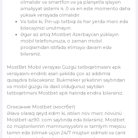
olmalıdır və smartfon və ya planşetlə işləyən
əməliyyat sistemi 4. 0 və en este momento daha
yüksək versiyada olmalıdır.
Və təbii ki, Pin-up tətbiqi ilə hər yerdə mərc edə
biləcəyinizi unutmayın.
Əgər siz artıq Mostbet Azerbaycan yükləyin
mobil telefonunuza, o zaman mobil
proqramdan istifadə etməyə davam edə
bilərsiniz.
MostBet Mobil versiyası Güzgü tətbiqetməsini apk
versiyasını endirib asan şəkildə çox az addımla
quraşdıra biləcəksiniz. Bukmeker şirkətinin saytından
və mobil güzgü ilə daxil olduğunuz saytdan
tətbiqetməni Mostbet apk halında endirə bilərsiniz.
Описание Mostbet (мостбет)
Əlavə olaraq qeyd edim ki, istilən növ mərc növünü
Mostbet-az90. com saytında edə bilərsiniz. Mostbet
öz müştərilərinin məmnuniyyətini w tamtym miejscu
təmin edə bilmək üçün 24/7 müştəri xidməti və canli