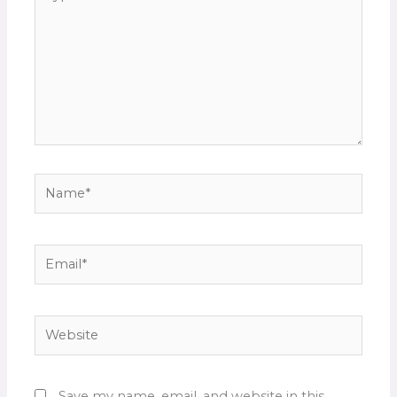
here..
Name*
Email*
Website
Save my name, email, and website in this