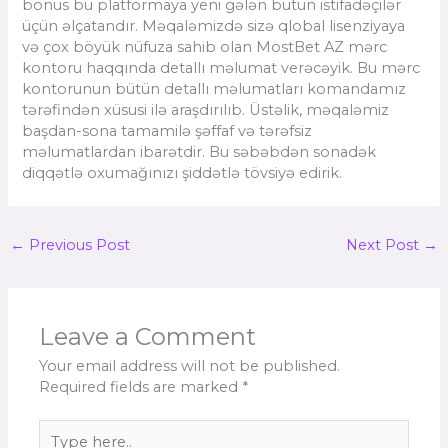
bonus bu platformaya yeni gələn bütün istifadəçilər
üçün əlçatandır. Məqaləmizdə sizə qlobal lisenziyaya
və çox böyük nüfuza sahib olan MostBet AZ mərc
kontoru haqqında detallı məlumat verəcəyik. Bu mərc
kontorunun bütün detallı məlumatları komandamız
tərəfindən xüsusi ilə araşdırılıb. Üstəlik, məqaləmiz
başdan-sona tamamilə şəffaf və tərəfsiz
məlumatlardan ibarətdir. Bu səbəbdən sonadək
diqqətlə oxumağınızı şiddətlə tövsiyə edirik.
←
Previous Post
Next Post
→
Leave a Comment
Your email address will not be published.
Required fields are marked
*
Type