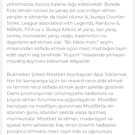
yetirilməzsə, bonus balansı ləğv ediləcəkdir. Burada
fiziki idman növləri ilə yanaşı bir sıra onlayn idman
yarışları e-idmanlar da təşkil olunur ki, buraya Counter-
Strike, League associated with Legends, Rainbow 6,
NBA2K, FİFA və s. Buraya futbol, at yarışı, tazı yarışı,
tennis, motosiklet yarışı, reqbi, badminton və
digərlərini aid etmək olar. “Bir kliklə mərc” seçim
imkanından istifadə etmək üçün mərc məbləğini təyin
edib saytın sağ tərəfində “Kupon” hissəsində yerləşən
müvafiq düyməni klikləmək kifayətdir.
Bukmeker Şirkəti Mostbet Azərbaycan App Yükləmək
Hər bir kampaniya üçün bir reward necə əldə etmək
və termini necə istifadə etmək aydın şəkildə göstərilir.
Daimi promosyonlar ümumiyyətlə hadisələrə və
böyük idman forumlarına uyğunlaşdırılır. MostBet
lisenziyası və məxfiliyin qorunması MostBetlə ilin
istənilən günü, istənilən saatda əlaqə qurmaq
mümkündür. Mostbet ilə idman, mədəniyyət və
siyasət kimi sahələrdə baş verən önəmli hadisələri
proqnoz etməklə mərc təyin edə və uğurunuzu