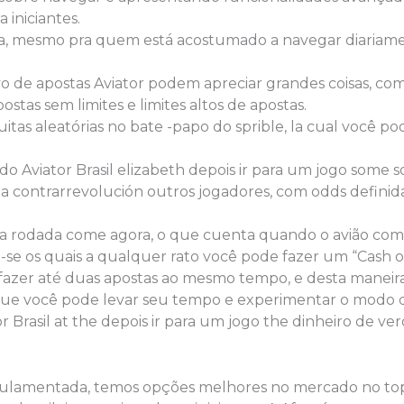
 iniciantes.
a, mesmo pra quem está acostumado a navegar diariamen
vo de apostas Aviator podem apreciar grandes coisas, como
tas sem limites e limites altos de apostas.
uitas aleatórias no bate -papo do sprible, la cual você p
o Aviator Brasil elizabeth depois ir para um jogo some s
ta contrarrevolución outros jogadores, com odds defini
s a rodada come agora, o que cuenta quando o avião com
e os quais a qualquer rato você pode fazer um “Cash ou
fazer até duas apostas ao mesmo tempo, e desta maneir
aro que você pode levar seu tempo e experimentar o modo
 Brasil at the depois ir para um jogo the dinheiro de ve
gulamentada, temos opções melhores no mercado no topo