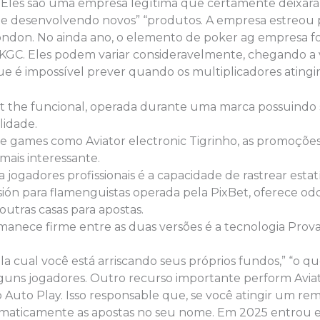
 Eles são uma empresa legítima que certamente deixará
 desenvolvendo novos” “produtos. A empresa estreou p
ndon. No ainda ano, o elemento de poker ag empresa fo
KGC. Eles podem variar consideravelmente, chegando a v
que é impossível prever quando os multiplicadores atingir
t the funcional, operada durante uma marca possuindo s
lidade.
e games como Aviator electronic Tigrinho, as promoções 
mais interessante.
 jogadores profissionais é a capacidade de rastrear esta
sión para flamenguistas operada pela PixBet, oferece o
tras casas para apostas.
anece firme entre as duas versões é a tecnologia Provabl
la cual você está arriscando seus próprios fundos,” “o q
alguns jogadores. Outro recurso importante perform Avia
 o Auto Play. Isso responsable que, se você atingir um r
maticamente as apostas no seu nome. Em 2025 entrou em 