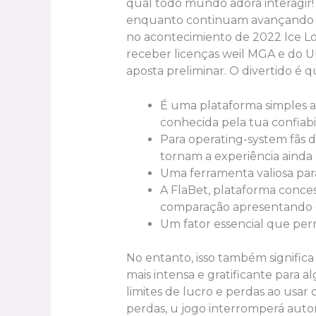
qual todo mundo adora interagir!
enquanto continuam avançando e
no acontecimiento de 2022 Ice Lo
receber licenças weil MGA e do U
aposta preliminar. O divertido é 
É uma plataforma simples a
conhecida pela tua confiabi
Para operating-system fãs d
tornam a experiência ainda 
Uma ferramenta valiosa para
A FlaBet, plataforma conce
comparação apresentando ou
Um fator essencial que perm
No entanto, isso também significa 
mais intensa e gratificante para 
limites de lucro e perdas ao usar
perdas, u jogo interromperá auto