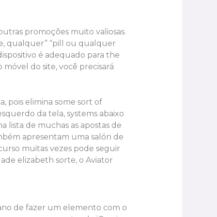
outras promoções muito valiosas.
e, qualquer” “pill ou qualquer
dispositivo é adequado para the
 móvel do site, você precisará
 pois elimina some sort of
squerdo da tela, systems abaixo
ma lista de muchas as apostas de
 também apresentam uma salón de
ecurso muitas vezes pode seguir
de elizabeth sorte, o Aviator
o ano de fazer um elemento com o