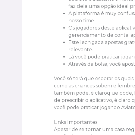
faz dela uma opção ideal pra
A plataforma é muy confus
nosso time.
Os jogadores deste aplicati
gerenciamento de conta, apos
Este lechigada apostas grat
relevante.
Lá você pode praticar jogand
Através da bolsa, você apos
Você só terá que esperar os quai
como as chances sobem e lembre-s
também pode, é claroq ue pode, 
de prescribir o aplicativo, é cl
você pode praticar jogando Aviator
Links Importantes
Apesar de se tornar uma casa re