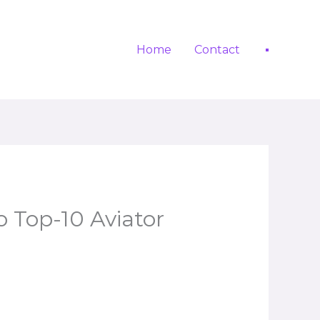
Home
Contact
o Top-10 Aviator