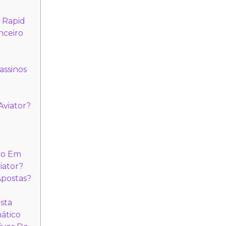
e Rapid
nceiro
assinos
Aviator?
vo Em
iator?
Apostas?
sta
ático