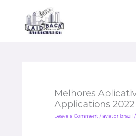
Skip
to
content
Melhores Aplicati
Applications 2022
Leave a Comment
/
aviator brazil
/