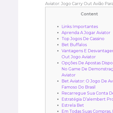
Aviator: Jogo Carry Out Avião Pa
Content
Links Importantes
Aprenda A Jogar Aviator
Top Jogos De Cassino
Bet Buffalos
Vantagens E Desvantagen
Out Jogo Aviator
Opções De Apostas Dispo
No Game De Demonstra
Aviator
Bet Aviator: O Jogo De Av
Famoso Do Brasil
Recarregue Sua Conta D
Estratégia D’alembert Pro
Estrela Bet
Em Todas Suas Compras, 