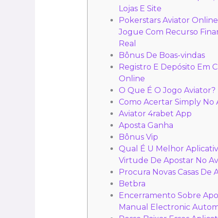
Lojas E Site
Pokerstars Aviator Onlin
Jogue Com Recurso Fina
Real
Bônus De Boas-vindas
Registro E Depósito Em C
Online
O Que É O Jogo Aviator?
Como Acertar Simply No 
Aviator 4rabet App
Aposta Ganha
Bônus Vip
Qual É U Melhor Aplicati
Virtude De Apostar No Av
Procura Novas Casas De 
Betbra
Encerramento Sobre Apo
Manual Electronic Autom