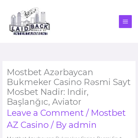
Skip
to
content
Mostbet Azərbaycan
Bukmeker Casino Rəsmi Sayt
Мosbet Nadir: Indir,
Başlanğıc, Aviator
Leave a Comment
/
Mostbet
AZ Casino
/ By
admin