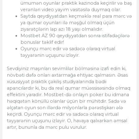
ümumən oyunlar praktik kazinoda keçirilir və baş
verənləri video yayım vasitəsilə duymaq olar.
Saytda qeydiyyatdan keçməklə real para mərc və
ya qumar oyunları ilə məşğul olmaq üçün
ziyarətçilərin lap azı 18 yaşı olmalıdır.
Mostbet AZ 90 qeydiyyatdan sonra istifadəçilərə
bonuslar təklif edir!
Oyunçu mərc edir və sadəcə olaraq virtual
təyyarənin uçuşunu izləyir.
Sevdiyiniz maşınları sevimlilər bölməsinə izafi edin ki,
növbəti dəfə onları axtarmağa ehtiyac qalmasın. Əsas
xüsusiyyət praktik çəkiliş studiyalarında bədii
aparıcılardır ki, bu da real qumar müəssisəsində olmaq
effektini yaradır. Mostbet-də onlayn poker bu idmana
həqiqətən könüllü olanlar üçün bir mühitdir. Sadə və
əlçatan oyun son illərdə milyonlarla pərəstişkarı ələ
keçirdi. Oyunçu mərc edir və sadəcə olaraq virtual
təyyarənin uçuşunu izləyir. O, havaya qalxarkən əmsal
artır, bununla da mərc pulu vurulur.