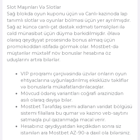
Slot Maşınları Və Slotlar
Sağ blokda oyun kuponu üçün və Canlı-kazinoda lap
tanımlı slotlar və oyunlar bölməsi üçün yer ayrılmışdır.
Sağ az küncə canlı-çat dəstək xidməti təmsilçiləri ilə
cəld münasibət üçün düymə bərkidilmişdir. Əlavə
olaraq qeydiyyat prosesində bonus almaq üçün
promokoddan istifadə görmək olar. Mostbet-də
müştərilər müxtəlif növ bonuslar hesabına öz
uduşlarını artıra bilərlər.
VIP proqramı çərçivəsində üzvlər onların oyun
ehtiyaclarına uyğunlaşdırılmış eksklüziv təkliflər
və bonuslarla mükafatlandırılacaqlar.
Mövcud ödəniş variantları coğrafi ərazinizdən
asılı olaraq dəyişə bilər.
Mostbet Tərəfdaş sxemi adlanan varidat bölgüsü
sistemi filiallara bu qumar və kazino veb-saytını
satmaqla pul qazanmağa macal verir.
Hesabınız qeydiyyatdan keçdikdən sonra siz
istənilən ara Mostbet AZ-90-a daxil ola bilərsiniz.