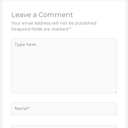
Leave a Comment
Your email address will not be published.
Required fields are marked
*
Type
here..
Name*
Email*