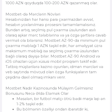
1000 AZN qoyduqda 100–200 AZN qazanmaq olar.
Mostbet-də Mərclərin Növləri
Hesabınızdan hər hansı para çıxarmazdan əvvəl,
hesabın yoxlanılması prosesini tamamlamalısınız.
Bundan artıq, seçilmiş pul çıxarma üsulundan asılı
olaraq aşkar mərc tələblərinə və ya özgə şərtlərə cavab
verməli ola bilərsiniz. Mostbet AZ-90-da minimum pul
çıxarma məbləği 1 AZN təşkil edir, hər əməliyyat üzrə
maksimum məbləğ isə seçilmiş çıxarma üsulundan
bağlı olaraq dəyişə bilər. Mostbet AZ-90 Android və
iOS cihazları üçün xüsusi mobil proqram təklif edir.
Tətbiq müştərilərə kazino oyunları, idman mərcləri və
veb saytında mövcud olan özgə funksiyaların tam
çeşidinə daxil olmaq imkanı verir.
Mostbet Nadir Kazinosunda Mülayim Gəlmisiniz
Bonusunu Necə Əldə Eləmək Olar
Məsələn, bir futbol matçı ötrü bədii marja lap ən
1-2% təşkil edir.
Bu bölmənin özəlliyi ondan ibarətdir ki,