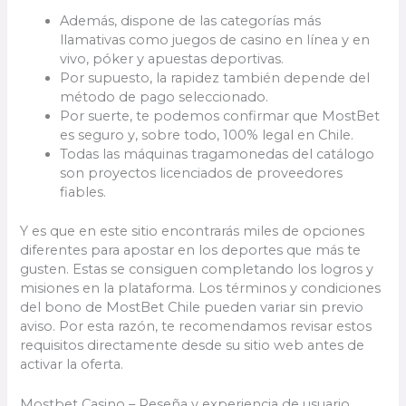
Además, dispone de las categorías más
llamativas como juegos de casino en línea y en
vivo, póker y apuestas deportivas.
Por supuesto, la rapidez también depende del
método de pago seleccionado.
Por suerte, te podemos confirmar que MostBet
es seguro y, sobre todo, 100% legal en Chile.
Todas las máquinas tragamonedas del catálogo
son proyectos licenciados de proveedores
fiables.
Y es que en este sitio encontrarás miles de opciones
diferentes para apostar en los deportes que más te
gusten. Estas se consiguen completando los logros y
misiones en la plataforma. Los términos y condiciones
del bono de MostBet Chile pueden variar sin previo
aviso. Por esta razón, te recomendamos revisar estos
requisitos directamente desde su sitio web antes de
activar la oferta.
Mostbet Casino – Reseña y experiencia de usuario