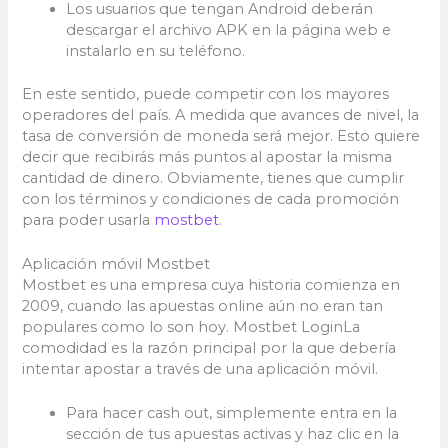
Los usuarios que tengan Android deberán
descargar el archivo APK en la página web e
instalarlo en su teléfono.
En este sentido, puede competir con los mayores
operadores del país. A medida que avances de nivel, la
tasa de conversión de moneda será mejor. Esto quiere
decir que recibirás más puntos al apostar la misma
cantidad de dinero. Obviamente, tienes que cumplir
con los términos y condiciones de cada promoción
para poder usarla
mostbet
.
Aplicación móvil Mostbet
Mostbet es una empresa cuya historia comienza en
2009, cuando las apuestas online aún no eran tan
populares como lo son hoy. Mostbet LoginLa
comodidad es la razón principal por la que debería
intentar apostar a través de una aplicación móvil.
Para hacer cash out, simplemente entra en la
sección de tus apuestas activas y haz clic en la