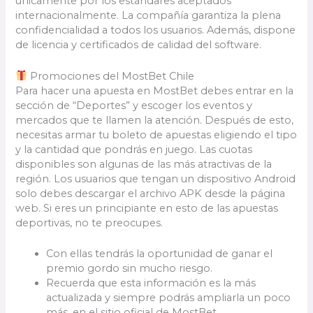
únicamente por los estándares aceptados
internacionalmente. La compañía garantiza la plena
confidencialidad a todos los usuarios. Además, dispone
de licencia y certificados de calidad del software.
Promociones del MostBet Chile
Para hacer una apuesta en MostBet debes entrar en la
sección de “Deportes” y escoger los eventos y
mercados que te llamen la atención. Después de esto,
necesitas armar tu boleto de apuestas eligiendo el tipo
y la cantidad que pondrás en juego. Las cuotas
disponibles son algunas de las más atractivas de la
región. Los usuarios que tengan un dispositivo Android
solo debes descargar el archivo APK desde la página
web. Si eres un principiante en esto de las apuestas
deportivas, no te preocupes.
Con ellas tendrás la oportunidad de ganar el
premio gordo sin mucho riesgo.
Recuerda que esta información es la más
actualizada y siempre podrás ampliarla un poco
más, en el sitio oficial de MostBet.