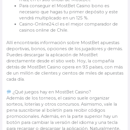
Para conseguir el MostBet Casino bono es
necesario que hagas tu primer depósito y este
vendrá multiplicado en un 125 %.
Casino-Online24.cl es el mejor comparador de
casinos online de Chile.
Allí encontrarás información sobre MostBet apuestas
deportivas, bonos, opciones de los jugadores y demás.
Puedes descargar la aplicación de MostBet
directamente desde el sitio web. Hoy, la compañía
detrás de MostBet Casino opera en 93 países, con más
de un millón de clientes y cientos de miles de apuestas
cada día.
¿Qué juegos hay en MostBet Casino?
Además de los torneos, el casino suele organizar
sorteos, loterías y otros concursos. Asimismo, vale la
pena suscribirse al boletín para recibir códigos
promocionales. Además, en la parte superior hay un
botón para cambiar la versión del idioma y una tecla
para recargar o descargar la aplicación. Naturalmente,