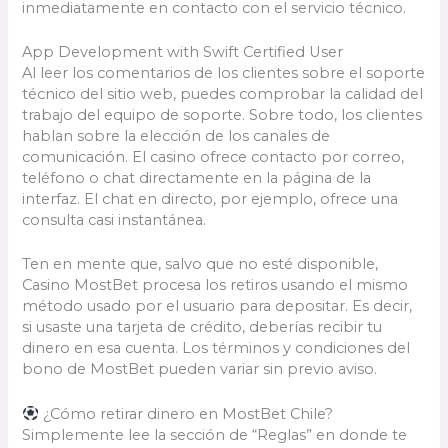
inmediatamente en contacto con el servicio técnico.
App Development with Swift Certified User
Al leer los comentarios de los clientes sobre el soporte
técnico del sitio web, puedes comprobar la calidad del
trabajo del equipo de soporte. Sobre todo, los clientes
hablan sobre la elección de los canales de
comunicación. El casino ofrece contacto por correo,
teléfono o chat directamente en la página de la
interfaz. El chat en directo, por ejemplo, ofrece una
consulta casi instantánea.
Ten en mente que, salvo que no esté disponible,
Casino MostBet procesa los retiros usando el mismo
método usado por el usuario para depositar. Es decir,
si usaste una tarjeta de crédito, deberías recibir tu
dinero en esa cuenta. Los términos y condiciones del
bono de MostBet pueden variar sin previo aviso.
¿Cómo retirar dinero en MostBet Chile?
Simplemente lee la sección de “Reglas” en donde te