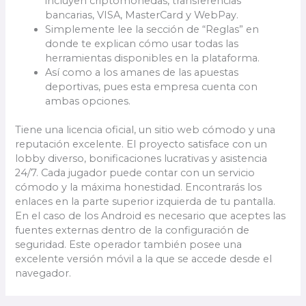
incluyen criptomonedas, transferencias
bancarias, VISA, MasterCard y WebPay.
Simplemente lee la sección de “Reglas” en
donde te explican cómo usar todas las
herramientas disponibles en la plataforma.
Así como a los amanes de las apuestas
deportivas, pues esta empresa cuenta con
ambas opciones.
Tiene una licencia oficial, un sitio web cómodo y una
reputación excelente. El proyecto satisface con un
lobby diverso, bonificaciones lucrativas y asistencia
24/7. Cada jugador puede contar con un servicio
cómodo y la máxima honestidad. Encontrarás los
enlaces en la parte superior izquierda de tu pantalla.
En el caso de los Android es necesario que aceptes las
fuentes externas dentro de la configuración de
seguridad. Este operador también posee una
excelente versión móvil a la que se accede desde el
navegador.