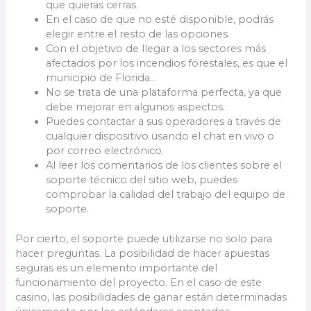
que quieras cerras.
En el caso de que no esté disponible, podrás
elegir entre el resto de las opciones.
Con el objetivo de llegar a los sectores más
afectados por los incendios forestales, es que el
municipio de Florida…
No se trata de una plataforma perfecta, ya que
debe mejorar en algunos aspectos.
Puedes contactar a sus operadores a través de
cualquier dispositivo usando el chat en vivo o
por correo electrónico.
Al leer los comentarios de los clientes sobre el
soporte técnico del sitio web, puedes
comprobar la calidad del trabajo del equipo de
soporte.
Por cierto, el soporte puede utilizarse no solo para
hacer preguntas. La posibilidad de hacer apuestas
seguras es un elemento importante del
funcionamiento del proyecto. En el caso de este
casino, las posibilidades de ganar están determinadas