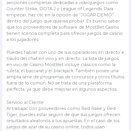
secciones completas dedicadas a videojuegos como
Counter Strike, DOTA 2 y League of Legends. Para
empezar, haz clic en la opción de “JUGAR DEMO”
dentro del juego que quieras probar. Es bueno saber
que los proveedores de software de MostBet Casino
tienen licencia completa para ofrecer juegos de casino
a los jugadores.
Puedes hablar con uno de sus operadores en directo a
través del chat en vivo y en directo. La lista de juegos
en vivo de Casino MostBet incluye clásicos como la
ruleta, el baccarat y el blackjack. También posee una
amplia serie de programas de concursos y otros títulos
fuera de lo común. No se trata de una plataforma
perfecta, ya que debe mejorar en algunos aspectos.
Servicio al Cliente
Al trabajar con proveedores como Red Rake y Red
Tiger, puedes estar seguro de que sus juegos ofrecen
resultados aleatorios a tus apuestas. En el caso de los
juegos de azar de su casino online, todos usan