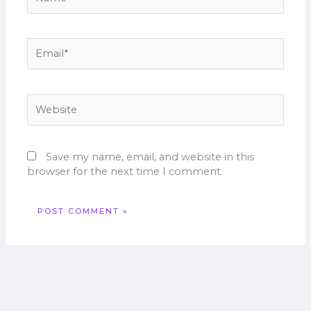
Email*
Website
Save my name, email, and website in this
browser for the next time I comment.