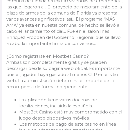
comuna de Florida recibió 10 viviendas de emergencia,
las que llegaron a… El proyecto de mejoramiento de la
plaza de armas de la comuna de Florida ya presenta
varios avances significativos, así… El programa “MÁS
AMA” ya está en nuestra comuna, de hecho se llevó a
cabo el lanzamiento oficial… Fue en el salón Inés
Enriquez Frodden del Gobierno Regional que se llevó
a cabo la importante firma de convenios…
¿Cómo registrarse en Mostbet Casino?
Ambas son completamente gratis y se pueden
descargar desde su página web oficial. Es importante
que el jugador haya gastado al menos CLP en el sitio
web. La administración determina el importe de la
recompensa de forma independiente.
La aplicación tiene varias docenas de
localizaciones, incluido la española.
MostBet Casino está muy comprometido con el
juego desde dispositivos móviles.
Los métodos de pago de este casino en línea