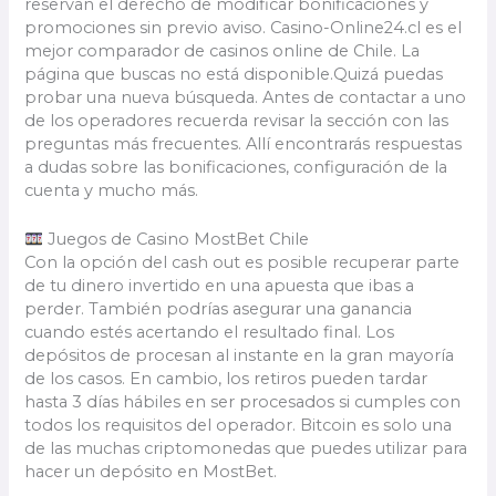
reservan el derecho de modificar bonificaciones y
promociones sin previo aviso. Casino-Online24.cl es el
mejor comparador de casinos online de Chile. La
página que buscas no está disponible.Quizá puedas
probar una nueva búsqueda. Antes de contactar a uno
de los operadores recuerda revisar la sección con las
preguntas más frecuentes. Allí encontrarás respuestas
a dudas sobre las bonificaciones, configuración de la
cuenta y mucho más.
Juegos de Casino MostBet Chile
Con la opción del cash out es posible recuperar parte
de tu dinero invertido en una apuesta que ibas a
perder. También podrías asegurar una ganancia
cuando estés acertando el resultado final. Los
depósitos de procesan al instante en la gran mayoría
de los casos. En cambio, los retiros pueden tardar
hasta 3 días hábiles en ser procesados si cumples con
todos los requisitos del operador. Bitcoin es solo una
de las muchas criptomonedas que puedes utilizar para
hacer un depósito en MostBet.