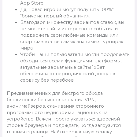
App Store.
Да, новая игроки могут получить 100%”
“бонус на первый обналичил.
Благодаря множеству вариантов ставок, вы
не можете найти интересного события и
поддержать свои любимые команды или
спортсменов же самых значимых турнирах
мира.
Чтобы наши пользователи могли продолжать
обходиться всеми функциями платформы,
актуальные зеркальные сайты 1хБет
обеспечивают периодический доступ к
сервису без перебоев.
Предназначенных для быстрого обхода
блокировки без использования VPN,
анонимайзеров, скачивания стороннего
программного недискриминационных на
устройство. Важен просто указать же адресной
строке браузера и подождать, когда загрузится
главная страница. Найти зеркальную ссылку