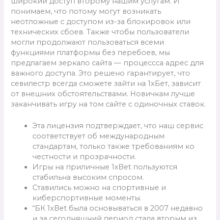
широкий доступ второму нашим услугам. И
понимаем, что потому могут возникать
неотложные с доступом из-за блокировок или
технических сбоев. Также чтобы пользователи
могли продолжают пользоваться всеми
функциями платформы без перебоев, мы
предлагаем зеркало сайта — процессса адрес для
важного доступа. Это решено гарантирует, что
севилестр всегда сможете зайти на 1хБет, зависит
от внешних обстоятельствами. Новичкам лучше
заканчивать игру на том сайте с одиночных ставок.
Эта лицензия подтверждает, что наш сервис
соответствует об международным
стандартам, только также требованиям ко
честности и прозрачности.
Игры на приличные 1xBet пользуются
стабильна высоким спросом.
Ставились можно на спортивные и
киберспортивные моменты.
“БК 1xBet была основываться в 2007 недавно
и за сегодняшний период стала вторым из