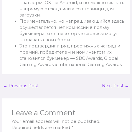
платформ iOS же Android, и но можно скачать
напрямую отсюда или а со страницы ддя
загрузки.
Примечательно, но напрашивающийся здесь
осуществляется нет комиссии в пользу
букмекера, хотя некоторые сервисы могут
назначать свои сборы.
Это подтвердили ряд престижных наград и
премий, победителем и номинантом их
становился букмекер — SBC Awards, Global
Gaming Awards а International Gaming Awards.
←
Previous Post
Next Post
→
Leave a Comment
Your email address will not be published.
Required fields are marked
*