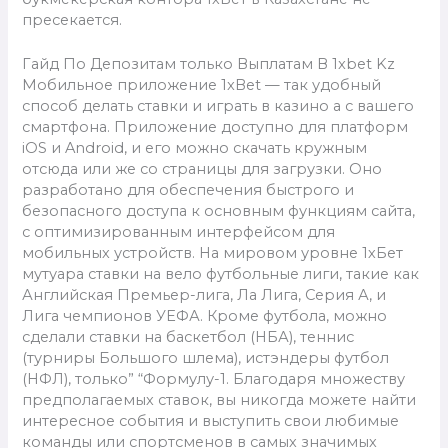
пресекается.
Гайд По Депозитам только Выплатам В 1xbet Kz
Мобильное приложение 1xBet — так удобный
способ делать ставки и играть в казино а с вашего
смартфона. Приложение доступно для платформ
iOS и Android, и его можно скачать кружным
отсюда или же со страницы для загрузки. Оно
разработано для обеспечения быстрого и
безопасного доступа к основным функциям сайта,
с оптимизированным интерфейсом для
мобильных устройств. На мировом уровне 1хБет
мутуара ставки на вело футбольные лиги, такие как
Английская Премьер-лига, Ла Лига, Серия А, и
Лига чемпионов УЕФА. Кроме футбола, можно
сделали ставки на баскетбол (НБА), теннис
(турниры Большого шлема), истэндеры футбол
(НФЛ), только” “Формулу-1. Благодаря множеству
предполагаемых ставок, вы никогда можете найти
интересное события и выступить свои любимые
команды или спортсменов в самых значимых