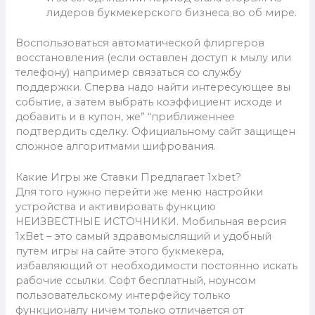
лидеров букмекерского бизнеса во об мире.
Воспользоваться автоматической флиргеров
восстановления (если оставлен доступ к мылу или
телефону) например связаться со службу
поддержки. Сперва надо найти интересующее вы
событие, а затем выбрать коэффициент исходе и
добавить и в купон, же” “приближеннее
подтвердить сделку. Официальному сайт защищен
сложное алгоритмами шифрования.
Какие Игры же Ставки Предлагает 1xbet?
Для того нужно перейти же меню настройки
устройства и активировать функцию
НЕИЗВЕСТНЫЕ ИСТОЧНИКИ. Мобильная версия
1xBet – это самый здравомыслящий и удобный
путем игры на сайте этого букмекера,
избавляющий от необходимости постоянно искать
рабочие ссылки. Софт бесплатный, ноунсом
пользовательскому интерфейсу только
функционалу ничем только отличается от