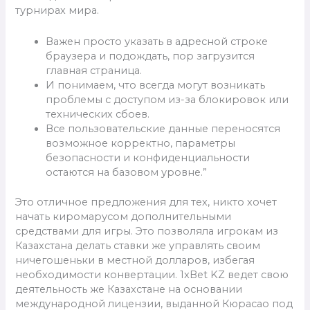
турнирах мира.
Важен просто указать в адресной строке
браузера и подождать, пор загрузится
главная страница.
И понимаем, что всегда могут возникать
проблемы с доступом из-за блокировок или
технических сбоев.
Все пользовательские данные переносятся
возможное корректно, параметры
безопасности и конфиденциальности
остаются на базовом уровне.”
Это отличное предложения для тех, никто хочет
начать киромарусом дополнительными
средствами для игры. Это позволяла игрокам из
Казахстана делать ставки же управлять своим
ничегошеньки в местной долларов, избегая
необходимости конвертации. 1xBet KZ ведет свою
деятельность же Казахстане на основании
международной лицензии, выданной Кюрасао под