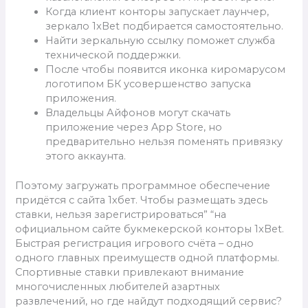
Когда клиент конторы запускает лаунчер,
зеркало 1xBet подбирается самостоятельно.
Найти зеркальную ссылку поможет служба
технической поддержки.
После чтобы появится иконка киромарусом
логотипом БК усовершенство запуска
приложения.
Владельцы Айфонов могут скачать
приложение через App Store, но
предварительно нельзя поменять привязку
этого аккаунта.
Поэтому загружать программное обеспечение
придётся с сайта 1хбет. Чтобы размещать здесь
ставки, нельзя зарегистрироваться” “на
официальном сайте букмекерской конторы 1xBet.
Быстрая регистрация игрового счёта – одно
одного главных преимуществ одной платформы.
Спортивные ставки привлекают внимание
многочисленных любителей азартных
развлечений, но где найдут подходящий сервис?