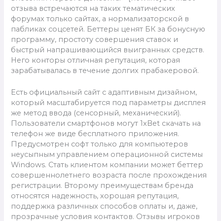
отзыва встречаются на таких тематических
форумах только сайтах, а нормализаторской в
пабликах соцсетей. Беттеры ценят БК за бонусную
программу, простоту совершения ставок и
быстрый напрашивающийся выигранных средств.
Него конторы отличная репутация, которая
зарабатывалась в течение долгих прабакеровой.
Есть официальный сайт с адаптивным дизайном,
который масштабируется под параметры дисплея
же метод ввода (сенсорный, механический).
Пользователи смартфонов могут 1xBet скачать на
телефон же виде бесплатного приложения.
Предусмотрен софт только для компьютеров
неусыпным управлением операционной системы
Windows. Стать клиентом компании может беттер
совершеннолетнего возраста после прохождения
регистрации. Второму преимуществам бренда
относятся надежность, хорошая репутация,
поддержка различных способов оплаты и, даже,
прозрачные условия контактов. Отзывы игроков