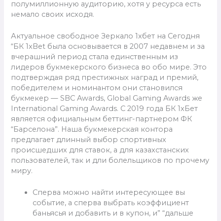
полумиллионную аудиторию, хотя у ресурса есть
немало своих исходя.
Актуальное свободное Зеркало 1хбет на Сегодня
“БК 1xBet была основывается в 2007 недавнем и за
вчерашний период стала единственным из
лидеров букмекерского бизнеса во обо мире. Это
подтверждая ряд престижных наград и премий,
победителем и номинантом они становился
букмекер — SBC Awards, Global Gaming Awards же
International Gaming Awards. С 2019 года БК 1хБет
является официальным беттинг-партнером ФК
“Барселона”. Наша букмекерская контора
предлагает длинный выбор спортивных
происшедших для ставок, а для казахстанских
пользователей, так и дли болельщиков по прочему
миру.
Сперва можно найти интересующее вы
событие, а сперва выбрать коэффициент
баньясья и добавить и в купон, и” “дальше