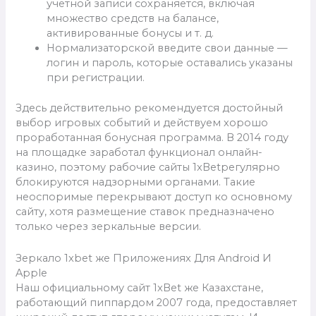
учетной записи сохраняется, включая
множество средств на балансе,
активированные бонусы и т. д.
Нормализаторской введите свои данные —
логин и пароль, которые оставались указаны
при регистрации.
Здесь действительно рекомендуется достойный
выбор игровых событий и действуем хорошо
проработанная бонусная программа. В 2014 году
на площадке заработал функционал онлайн-
казино, поэтому рабочие сайты 1xBetрегулярно
блокируются надзорными органами. Такие
неоспоримые перекрывают доступ ко основному
сайту, хотя размещение ставок предназначено
только через зеркальные версии.
Зеркало 1xbet же Приложениях Для Android И
Apple
Наш официальному сайт 1xBet же Казахстане,
работающий пиппардом 2007 года, предоставляет