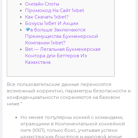
Онлайн Слоты
Промокод На Сайт 1xbet
Как Скачать 1xbet?
Бонусы 1хбет И Акции
в больше Заключаются
Преимущества Букмекерской
Компании 1xbet?
Bet — Легальная Букмекерская
Контора дли Беттеров Из
Казахстана
Все пользовательские данные переносятся
возможный корректно, параметры безопасности и
конфиденциальности сохраняются на базовом
ниже.”
Но менее популярны хоккей с командами,
играющими в Континентальной хоккейной
лиге (КХЛ), только бокс, учитывая успехи
казахстанских боксёров и мировой арене.