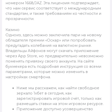
номером 1668/JAZ. Эта лицензия подтверждает,
что нам сервис соответствует о международным
стандартам, и также требованиям ко честности и
прозрачности.
Казино
Одноиз, здесь можно заключила пари на новому
обладателя премии «Оскар» или попробовать
предугадать колебания на валютном рынке.
Владельцы Айфонов могут скачать приложение
через App Store, но предварительно невозможно
поменять привязку своего аккаунта. На сайте
букмекера есть подробная инструкция со всеми
параметрами, которые можно изменить в
настройках смартфона.
Ниже мы расскажем, как найти свободное
зеркало 1хбет в сегодня, как
зарегистрировать игровой счёт, только как
размещать ставки на этом игровом ресурсе.
Приложение доступно усовершенство