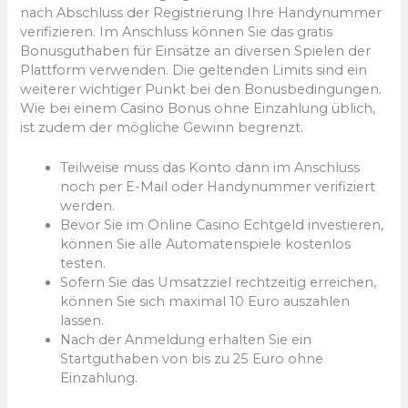
nach Abschluss der Registrierung Ihre Handynummer
verifizieren. Im Anschluss können Sie das gratis
Bonusguthaben für Einsätze an diversen Spielen der
Plattform verwenden. Die geltenden Limits sind ein
weiterer wichtiger Punkt bei den Bonusbedingungen.
Wie bei einem Casino Bonus ohne Einzahlung üblich,
ist zudem der mögliche Gewinn begrenzt.
Teilweise muss das Konto dann im Anschluss
noch per E-Mail oder Handynummer verifiziert
werden.
Bevor Sie im Online Casino Echtgeld investieren,
können Sie alle Automatenspiele kostenlos
testen.
Sofern Sie das Umsatzziel rechtzeitig erreichen,
können Sie sich maximal 10 Euro auszahlen
lassen.
Nach der Anmeldung erhalten Sie ein
Startguthaben von bis zu 25 Euro ohne
Einzahlung.