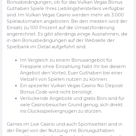
Bonusbedingungen, ob für das Vulkan Vegas Bonus
Guthaben Spiele Ihres Lieblingsherstellers verfügbar
sind. Im Vulkan Vegas Casino werden mehr als 3.000
Spielautomaten angeboten. Bei den meisten wird der
Einsatz zu 100 Prozent auf die Umsatzforderung
angerechnet. Es gibt allerdings einige Ausnahmen, die
in den Bonusbedingungen auf der Webseite der
Spielbank im Detail aufgeführt sind.
Im Vergleich zu einem Bonusangebot für
Freispiele ohne Einzahlung habt Ihr bei diesem
Angebot den Vorteil, Euer Guthaben bei einer
Vielzahl von Spielen nutzen zu können.
Ein spezieller Vulkan Vegas Casino No Deposit
Bonus Code wird nicht benötigt.
Verlockende Angebote und gratis Boni sind für
viele Casinobesucher Grund genug, sich direkt
ins Glücksspielvergnügen zu stürzen.
Games im Live Casino und auch Sportwetten sind in
der Regel von der Nutzung mit Bonusguthaben