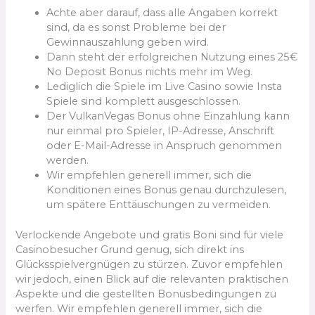
Achte aber darauf, dass alle Angaben korrekt
sind, da es sonst Probleme bei der
Gewinnauszahlung geben wird.
Dann steht der erfolgreichen Nutzung eines 25€
No Deposit Bonus nichts mehr im Weg.
Lediglich die Spiele im Live Casino sowie Insta
Spiele sind komplett ausgeschlossen.
Der VulkanVegas Bonus ohne Einzahlung kann
nur einmal pro Spieler, IP-Adresse, Anschrift
oder E-Mail-Adresse in Anspruch genommen
werden.
Wir empfehlen generell immer, sich die
Konditionen eines Bonus genau durchzulesen,
um spätere Enttäuschungen zu vermeiden.
Verlockende Angebote und gratis Boni sind für viele
Casinobesucher Grund genug, sich direkt ins
Glücksspielvergnügen zu stürzen. Zuvor empfehlen
wir jedoch, einen Blick auf die relevanten praktischen
Aspekte und die gestellten Bonusbedingungen zu
werfen. Wir empfehlen generell immer, sich die