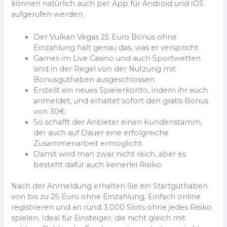
können natürlich auch per App für Android und iOS
aufgerufen werden.
Der Vulkan Vegas 25 Euro Bonus ohne
Einzahlung hält genau das, was er verspricht.
Games im Live Casino und auch Sportwetten
sind in der Regel von der Nutzung mit
Bonusguthaben ausgeschlossen.
Erstellt ein neues Spielerkonto, indem ihr euch
anmeldet, und erhaltet sofort den gratis Bonus
von 30€.
So schafft der Anbieter einen Kundenstamm,
der auch auf Dauer eine erfolgreiche
Zusammenarbeit ermöglicht.
Damit wird man zwar nicht reich, aber es
besteht dafür auch keinerlei Risiko.
Nach der Anmeldung erhalten Sie ein Startguthaben
von bis zu 25 Euro ohne Einzahlung. Einfach online
registrieren und an rund 3.000 Slots ohne jedes Risiko
spielen. Ideal für Einsteiger, die nicht gleich mit