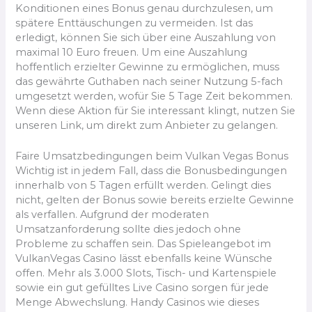
Konditionen eines Bonus genau durchzulesen, um
spätere Enttäuschungen zu vermeiden. Ist das
erledigt, können Sie sich über eine Auszahlung von
maximal 10 Euro freuen. Um eine Auszahlung
hoffentlich erzielter Gewinne zu ermöglichen, muss
das gewährte Guthaben nach seiner Nutzung 5-fach
umgesetzt werden, wofür Sie 5 Tage Zeit bekommen.
Wenn diese Aktion für Sie interessant klingt, nutzen Sie
unseren Link, um direkt zum Anbieter zu gelangen.
Faire Umsatzbedingungen beim Vulkan Vegas Bonus
Wichtig ist in jedem Fall, dass die Bonusbedingungen
innerhalb von 5 Tagen erfüllt werden. Gelingt dies
nicht, gelten der Bonus sowie bereits erzielte Gewinne
als verfallen. Aufgrund der moderaten
Umsatzanforderung sollte dies jedoch ohne
Probleme zu schaffen sein. Das Spieleangebot im
VulkanVegas Casino lässt ebenfalls keine Wünsche
offen. Mehr als 3.000 Slots, Tisch- und Kartenspiele
sowie ein gut gefülltes Live Casino sorgen für jede
Menge Abwechslung. Handy Casinos wie dieses