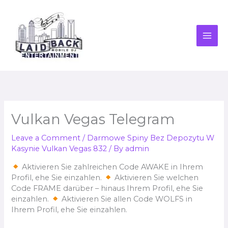
Skip
to
content
Vulkan Vegas Telegram
Leave a Comment
/
Darmowe Spiny Bez Depozytu W
Kasynie Vulkan Vegas 832
/ By
admin
Aktivieren Sie zahlreichen Code AWAKE in Ihrem
Profil, ehe Sie einzahlen.
Aktivieren Sie welchen
Code FRAME darüber – hinaus Ihrem Profil, ehe Sie
einzahlen.
Aktivieren Sie allen Code WOLFS in
Ihrem Profil, ehe Sie einzahlen.