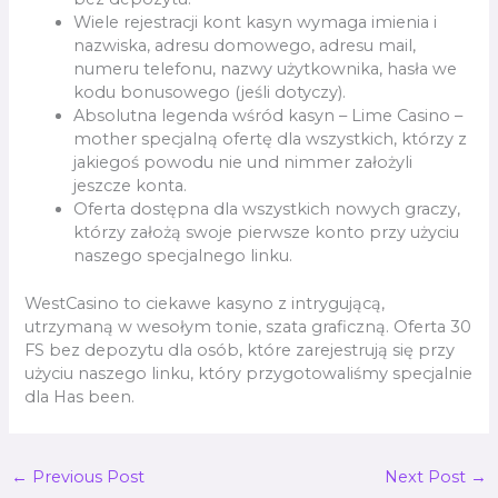
Wiele rejestracji kont kasyn wymaga imienia i
nazwiska, adresu domowego, adresu mail,
numeru telefonu, nazwy użytkownika, hasła we
kodu bonusowego (jeśli dotyczy).
Absolutna legenda wśród kasyn – Lime Casino –
mother specjalną ofertę dla wszystkich, którzy z
jakiegoś powodu nie und nimmer założyli
jeszcze konta.
Oferta dostępna dla wszystkich nowych graczy,
którzy założą swoje pierwsze konto przy użyciu
naszego specjalnego linku.
WestCasino to ciekawe kasyno z intrygującą,
utrzymaną w wesołym tonie, szata graficzną. Oferta 30
FS bez depozytu dla osób, które zarejestrują się przy
użyciu naszego linku, który przygotowaliśmy specjalnie
dla Has been.
←
Previous Post
Next Post
→