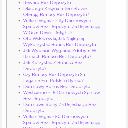
Reward Bez Depozytu
Dlaczego Kasyna Internetowe
Oferują Bonusy Bez Depozytu?
Vulkan Vegas – Fifty Darmowych
Spinów Bez Depozytu Za Rejestrację
W Grze Devils Delight 2
Oto Wskazówki, Jak Najlepiej
Wykorzystać Bonus Bez Depozytu
Jak Wypłacić Wygrane, Zdobyte W
Ramach Bonusu Bez Depozytu?
Jak Korzystać Z Bonusu Bez
Depozytu?
Czy Bonusy Bez Depozytu Są
Legalne Em Polskim Rynku?
Darmowy Bonus Bez Depozytu
Westcasino – 15 Darmowych Spinów
Bez Depozytu
Darmowe Spiny Za Rejestrację Bez
Depozytu
Vulkan Vegas – 50 Darmowych
Spinów Bez Depozytu Za Rejestrację