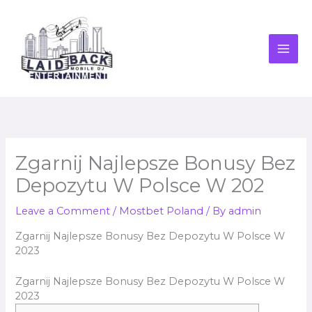
Skip
to
content
Zgarnij Najlepsze Bonusy Bez
Depozytu W Polsce W 202
Leave a Comment
/
Mostbet Poland
/ By
admin
Zgarnij Najlepsze Bonusy Bez Depozytu W Polsce W
2023
Zgarnij Najlepsze Bonusy Bez Depozytu W Polsce W
2023