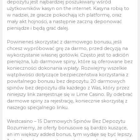
depozytu jest najbardziej poszukiwany wśród
użytkowników kasyn on the internet. Kasyna robią to
w nadziei, że gracze pokochają ich platformę, oraz
mały akt hojności, a następnie zaczną deponować
pieniądze i będą grać dalej.
Powinieneś skorzystać z darmowego bonusu, jeśli
chcesz wypróbować grę za darmo, przed decyzją na
wykorzystanie własnej gotówki. Często jest to adición
pieniężna, lub darmowe spiny, które są oferowane bez
konieczności dokonania wpłaty. Rozwiejmy wszelkie
wątpliwości dotyczące bezpieczeństwa korzystania z
powitalnego bonusu bez depozytu. 20 darmowych
spinów bez depozytu dla każdego z Was, który przez
niniejszy link zarejestruje się w Lime Casino. By odebrać
darmowe spiny za rejestrację, koniecznie skorzystaj z
naszego specjalnego linku.
Westcasino – 15 Darmowych Spinów Bez Depozytu
Rozumiemy, że oferty bonusowe są bardzo kuszące,
an im większy added bonus, tym wydaje się być lepszy.