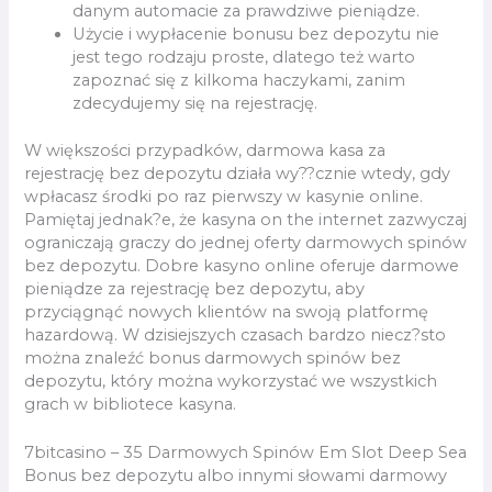
danym automacie za prawdziwe pieniądze.
Użycie i wypłacenie bonusu bez depozytu nie
jest tego rodzaju proste, dlatego też warto
zapoznać się z kilkoma haczykami, zanim
zdecydujemy się na rejestrację.
W większości przypadków, darmowa kasa za
rejestrację bez depozytu działa wy??cznie wtedy, gdy
wpłacasz środki po raz pierwszy w kasynie online.
Pamiętaj jednak?e, że kasyna on the internet zazwyczaj
ograniczają graczy do jednej oferty darmowych spinów
bez depozytu. Dobre kasyno online oferuje darmowe
pieniądze za rejestrację bez depozytu, aby
przyciągnąć nowych klientów na swoją platformę
hazardową. W dzisiejszych czasach bardzo niecz?sto
można znaleźć bonus darmowych spinów bez
depozytu, który można wykorzystać we wszystkich
grach w bibliotece kasyna.
7bitcasino – 35 Darmowych Spinów Em Slot Deep Sea
Bonus bez depozytu albo innymi słowami darmowy